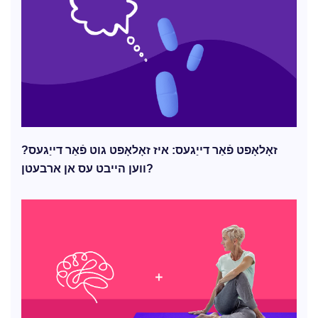
זאָלאָפט פֿאַר דייַגעס: איז זאָלאָפט גוט פֿאַר דייַגעס?
ווען הייבט עס אן ארבעטן?