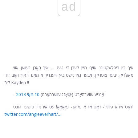
ad
איך בין ריפלעקטינג אויף מיין לעבן די טעג ... איך האָבן געווען אַזוי
מאַזלדיק, יבער צופרידן, אָבער גאָרנישט ביץ זייַענדיק אַ מאָם !! איך האָב דיר
ליב Kayden !!
- אַנגיע עווערהאַרט (@אַנגיעווערהאַרט)
10 מאַי 2013
דאָס איז אַ פויגל- דאָס איז אַ פלאַך- נאָאָאָאָ! עס איז מיין סופּער הונט!
twitter.com/angieeverhart/…