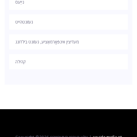
נייַעס
געזונטהייט
מעדיצין אינפֿאָרמאַציע, געזונט בילדונג
קהילה