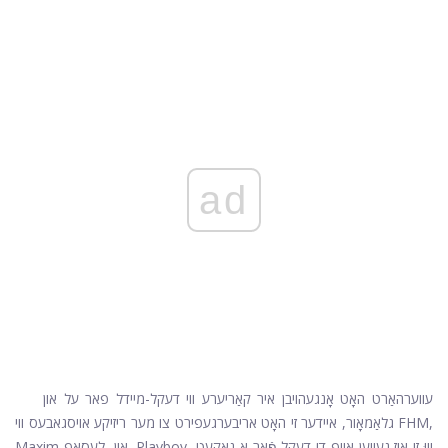
ad
עווערהאַרט האָט אָנגעהויבן איר קאַריערע ווי דעקל-מיידל פאר על און
גלאַמאָור, איידער זי האָט אריבערגעפירט צו מער ריזיקע אויסגאבעס ווי FHM,
Maxim און, לעסאָף, Playboy, וווּ זי איז געווען אויף די דעקל פֿאַר אַ נאַקעט