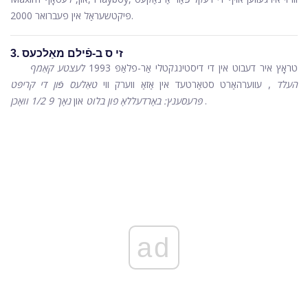
פּיקטשעראַל אין פעברואר 2000.
3. זי ס ב-פֿילם מאַלכעס
טראָץ איר דעבוט אין די דיסטינגקטלי אַר-פלאַפּ 1993
לעצטע קאַמף
העלד
, עווערהאַרט סטאַרטעד אין אַזאַ ווערק ווי
טאַלעס פֿון די קריפּט
.
פּרעסענץ: באָרדעללאָ פון בלוט
און
נאָך 9 1/2 וואָכן
ad