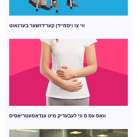
ווי צו ויסמיידן קערידזשער בערנאַוט
וואָס עס ס ווי לעבעדיק מיט ענדאָמעטריאָסיס