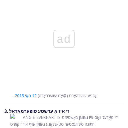
ad
- אַנגיע עווערהאַרט (@אַנגיעווערהאַרט)
12 מאַי 2013
3. זי איז אַ ערשטע סופּערמאַדאַל