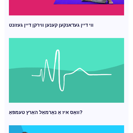
ווי דיין געדאנקען קענען ווירקן דיין געזונט
וואָס איז אַ נאָרמאַל האַרץ טעמפּאָ?