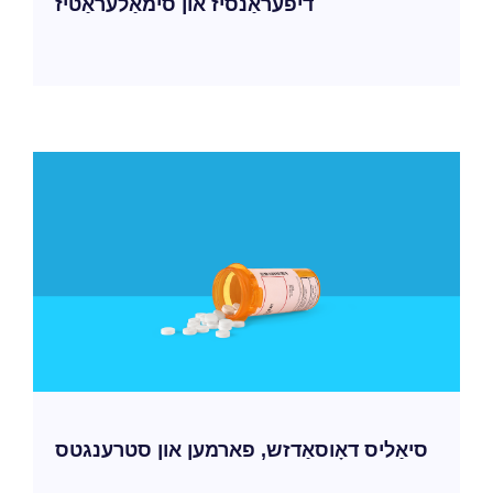
דיפעראַנסיז און סימאַלעראַטיז
סיאַליס דאָוסאַדזש, פארמען און סטרענגטס