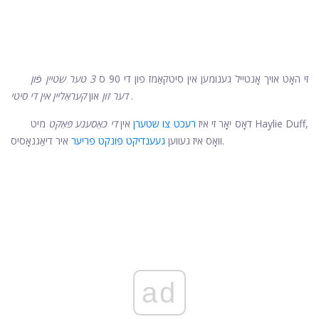
זי האָט אויך אָנטייל גענומען אין סיטקאַמז פון די 90 ס
3 טער שטיין פֿון
.
דער זון
און
קעראַליין אין די סיטי
דאָס יאָר זי איז
רעכט צו שטערן
אין
די כאַסענע פּאַקט
מיט Haylie Duff,
איר דיאַגנאָסיס.
וואָס איז געווען
געענדיקט פּונקט פריער
ad