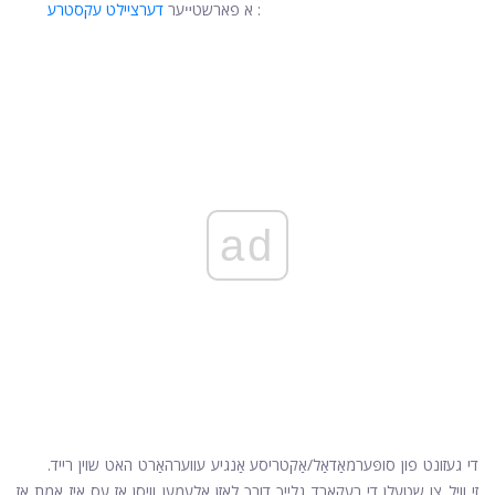
:
א פארשטײער
דערציילט עקסטרע
ad
די געזונט פון סופּערמאַדאַל/אַקטריסע אַנגיע עווערהאַרט האט שוין רייד.
זי וויל צו שטעלן די רעקאָרד גלייך דורך לאָזן אַלעמען וויסן אַז עס איז אמת אַז