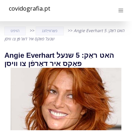
covidografia.pt
Angie Everhart האט ראַק: 5
>>
>>
פאַרווייַלונג
הויפּט
שנעל פאַקס איר דאַרפֿן צו וויסן
Angie Everhart האט ראַק: 5 שנעל
פאַקס איר דאַרפֿן צו וויסן