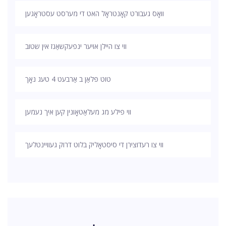
וואָס געבורט קאָנטראָל האט די מערסט עסטראָגען
ווי צו היילן אויער ינפעקשאַנז אין שטוב
טוט פּלאַן ב אַרבעט 4 טעג נאָך
ווי פילע מג מעלאַטאָונין קען איך נעמען
ווי צו רעדוצירן די סיסטאָליק בלוט דרוק געוויינטלעך