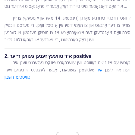
איר האָט דיאַגנאָסעד מיט טיירויד ראַק, אָבער די פּראָגנאָסיס איז זייער גוט ...
זי וועט דורכגיין כירורגיע מאָרגן (דינסטאג, 14 מאי) און יקספּעקץ צו זיין
צוריק צו דער אַרבעט און צו מאַמי דוטיז אין אַ ביסל וואָכן. די מערסט וויכטיק
סיבה וואָס זי אַנטדעקן דעם אינפֿאָרמאַציע איז צו מוטיקן מענטשן צו לערנען
וועגן ראַק פאַרהיטונג, די וואונדער און באַהאַנדלונג גלייך.
2. איר טוועעץ זענען געווען זייער positive
כאָטש עס איז נישט באַוווסט ווען עווערהאַרט פּונקט געלערנט וועגן איר
צושטאַנד, אָבער לעצטנס זי געווען זייער positive וועגן איר לעבן
איר
.
טוויטטער חשבון