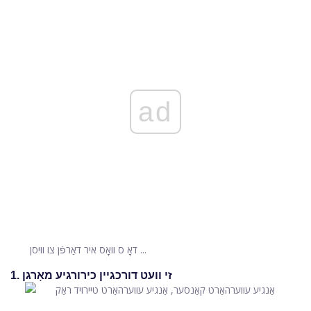
ad
דאָ ס וואָס איר דאַרפֿן צו וויסן ...
1. זי וועט דורכגיין כירורגיע מאָרגן