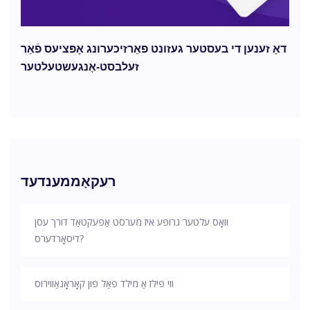
דאָ זענען די בעסטער געזונט פאַרזיכערונג אָפּציעס פֿאַר
זעלבסט-אָנגעשטעלטער
רעקאָממענדעד
וואָס עלטער גרופּע איז מערסט אַפעקטאַד דורך עסן
דיסאָרדערס?
ווי פילז אַ מילד פאַל פון קאָראָנאַווירוס