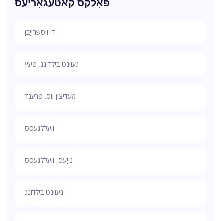
פאָלקס קאַטעגאָריעס
די ויסשרייַבן
געזונט בילדונג, פּעץ
מעדיצין ווס. פרענד
וועללנעסס
נייַעס, וועללנעסס
געזונט בילדונג