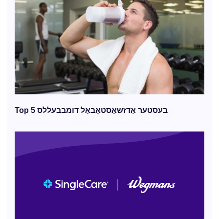
Top 5 בעסטער אַדזשאַסטאַבאַל דומבבעללס