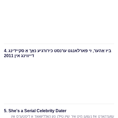
4. ביז אַהער, זי פארלאנגט ערנסט כירורגיע נאָך אַ סקיידינג
דייווינג אין 2011
5. She's a Serial Celebrity Dater
עווערהאַרט איז געווען מיט איר שיין טיילן פון האָלליוואָאָד אַ ליסטערס אין