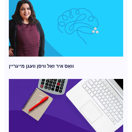
וואָס איר זאָל וויסן וועגן מייגריין