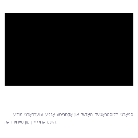
ad
ספּאָרט יללוסטראַטעד מאָדעל און אַקטריסע אַנגיע עווערהאַרט מודיע
הייַנט אַז זי ליידן פון טיירויד ראַק.