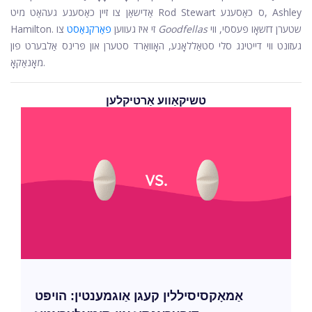
אַדישאַן צו זיין כאַסענע געהאַט מיט Rod Stewart ס כאַסענע, Ashley
שטערן דזשאָו פּעססי, ווי
Goodfellas
צו
Hamilton. זי איז געווען
פאַרקנאַסט
געזונט ווי דייטינג סלי סטאַללאָנע, האָוואַרד סטערן און פּרינס אַלבערט פון
מאָנאַקאָ.
טשיקאַווע אַרטיקלען
אַמאָקסיסיללין קעגן אַוגמענטין: הויפּט