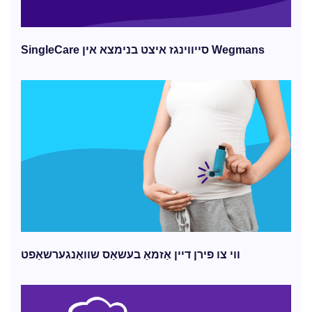
SingleCare סייווינגז איצט בנימצא אין Wegmans
ווי צו פירן דיין אַזמאַ בעשאַס שוואַנגערשאַפט