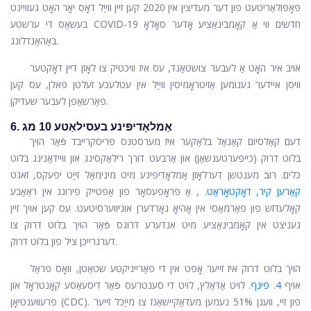
פּאָפּולאַריטעט פון דער מעדיצין אין 2020 קען זיין ווייַל דאָס יאָר האָט געוויינט
בעשאַס די ערשטע COVID-19 חדשים ווי אַ קאָמבינאַציע אָדער סאָלאָ
באַהאַנדלונג.
אויב איר האָט אַ לעבער צושטאַנד, עס איז וויכטיק צו לאָזן דיין דאָקטער
וויסן איידער גענומען אַזיטראָמיסין ווייַל אין עטלעכע זעלטן פאלן, עס קען
פאַרשאַפן לעבער שעדיקן.
6. אַמלאָדיפּינע בעסילאַטע 10 מג
דעם קאַלסיום קאַנאַל בלאַקער איז מערסטנס פּריסקרייבד פֿאַר הויך
בלוט דרוק (כייפּערטענשאַן) און אַרבעט דורך רילאַקסינג און וויידאַנינג בלוט
כלים. רובֿ מענטשן דערלאָזן
אַמלאָדיפּינע
מיט מינימאַל זייַט יפעקס, זאגט
קאַרען קיר, דאָקטאָראַט.
, אַ פּראָפעסאָר פון אַפּטייק פירונג אין ראַאַבע
קאָלעדזש פון פאַרמאַסי אין אָהיאָ נאָרדערן אוניווערסיטעט. עס קען אויך זיין
געניצט אין קאָמבינאַציע מיט אנדערע דרוגס פֿאַר הויך בלוט דרוק צו
דערגרייכן ציל פון בלוט דרוק.
הויך בלוט דרוק איז זייער אָפט אין די פאַרייניקטע שטאַטן, וואָס פּראַל
אויף
4. פינף.
לויט אַדאַלץ, לויט די סענטרעס פֿאַר דיסעאַסע קאָנטראָל און
פּרעווענטיאָן (CDC). פון זיי, וועגן 51% נעמען מעדאַקיישאַנז צו מייַכל זייער