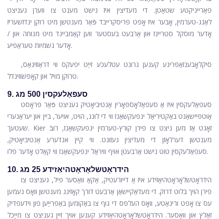
פאַרייניקטע שטאַטן. די מעדיצין איז נישט מענט צו ווערן געניצט
לאַנג-טערמין, אָבער איז אָפט פּריסקרייבד פֿאַר מענטשן מיט רוקן ינדזשעריז
אָדער מוסקל סטריינז און אַרבעט בעסטער ווען קאַמביינד מיט מנוחה און /
אָדער גשמיות טעראַפּיע.
סיקלאָבענזאַפּרינע קענען גרונט עטלעכע זייַט יפעקס ווי דראַוזינאַס,
טרוקן מויל און קאָפּשווינדל.
9. סעפאַלעקסין 500 מג
סעפאַלעקסין
איז אַ סעפאַלאָספּאָרין אַנטיביאָטיק געניצט פֿאַר פּראָסט
אַוטפּיישאַנט באַקטיריאַל ינפעקשאַנז ווי די לונג, הויט, אויער, ביין און יעראַנערי
שעטעך. Kier זאָגט אַז מען ניצט צו פירן קורץ-טערמין ינפעקשאַנז, רובֿ
מענטשן דערלאָזן די מעדיצין געזונט. ווי קיין אנדערע אַנטיביאָטיק,
סעפאַלעקסין טוט נישט אַרבעטן אויף וויראַל ינפעקשאַנז ווי קאַלט אָדער פלו.
10. הידראָטשלאָראָטהיאַזידע 25 מג
הידראָטשלאָראָטהיאַזידע
איז אַ דייורעטיק, אַקאַ וואַסער פּיל, געניצט צו
פירן הויך בלוט דרוק. די מעדאַקיישאַן אַרבעט דורך קאָזינג מענטשן וואָס נעמען
עס צו אָפט ורינאַטע, וואָס העלפּס די גוף צו באַקומען באַפרייַען פון וידעפדיק
זאַלץ און וואַסער. הידראָטשלאָראָטהיאַזידע קענען אויך זיין געניצט צו מייַכל