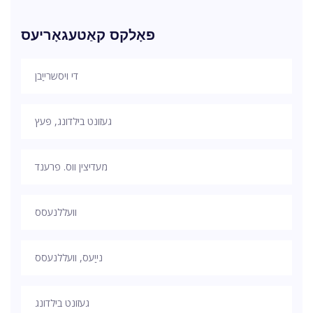
פאָלקס קאַטעגאָריעס
די ויסשרייַבן
געזונט בילדונג, פּעץ
מעדיצין ווס. פרענד
וועללנעסס
נייַעס, וועללנעסס
געזונט בילדונג