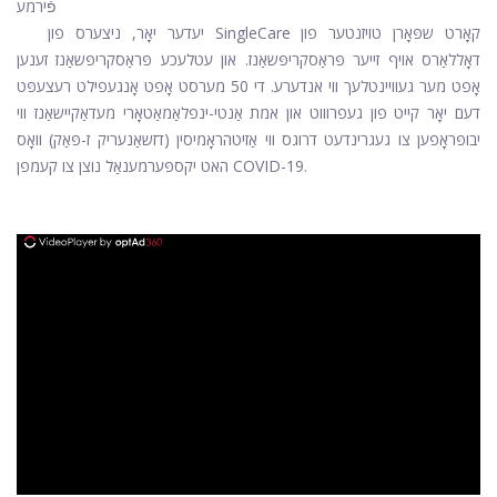
פֿירמע
יעדער יאָר, ניצערס פון SingleCare קאָרט שפּאָרן טויזנטער פון
דאָללאַרס אויף זייער פּראַסקריפּשאַנז. און עטלעכע פּראַסקריפּשאַנז זענען
אָפט מער געוויינטלעך ווי אנדערע. די 50 מערסט אָפט אָנגעפילט רעצעפּט
דעם יאָר קייט פון געפרוווט און אמת אַנטי-ינפלאַמאַטאָרי מעדאַקיישאַנז ווי
יבופּראָפען צו געגרינדעט דרוגס ווי אַזיטהראָמיסין (דזשאַנעריק ז-פּאַק) וואָס
האט יקספּערמענאַל נוצן צו קעמפן COVID-19.
ad