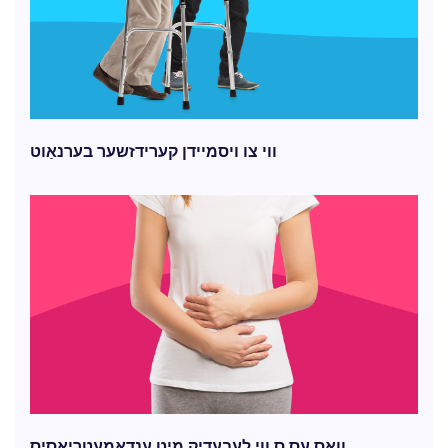
ווי צו ויסמיידן קערידזשער בערנאַוט
וואָס עס ס ווי לעבעדיק מיט ענדאָמעטריאָסיס