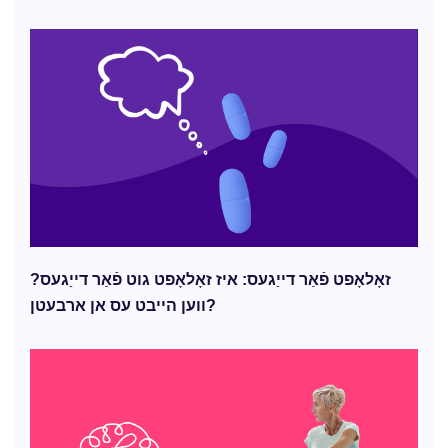
זאָלאָפט פֿאַר דייַגעס: איז זאָלאָפט גוט פֿאַר דייַגעס?
ווען הייבט עס אן ארבעטן?