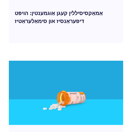
אַמאָקסיסיללין קעגן אַוגמענטין: הויפּט
דיפעראַנסיז און סימאַלעראַטיז