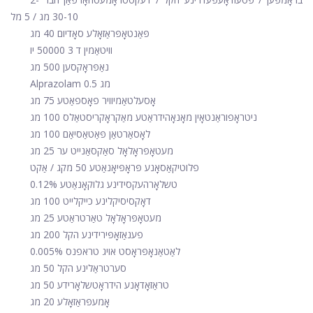
30-10 מג / 5 מל
פּאַנטאָפּראַזאָלע סאָדיום 40 מג
וויטאַמין ד 3 50000 יו
נאַפּראָקסען 500 מג
Alprazolam 0.5 מג
אָסעלטאַמיוויר פאָספאַטע 75 מג
ניטראָפוראַנטאָין מאָנאָהידראַטע מאַקראָקריסטאַלס ​​100 מג
לאָסאַרטאַן פּאַטאַסיאַם 100 מג
מעטאָפּראָלאָל סאַקסאַנייט ער 25 מג
פלוטיקאַסאָנע פּראָפּיאָנאַטע 50 מקג / אַקט
טשלאָרהעקסידינע גלוקאָנאַטע 0.12%
דאָקסיסיקלינע כייקלייט 100 מג
מעטאָפּראָלאָל טאַרטראַטע 25 מג
פענאַזאָפּירידינע הקל 200 מג
לאַטאַנאָפּראָסט אויג טראפנס 0.005%
סערטראַלינע הקל 50 מג
טראַזאָדאָנע הידראָטשלאָרידע 50 מג
אָמעפּראַזאָלע 20 מג