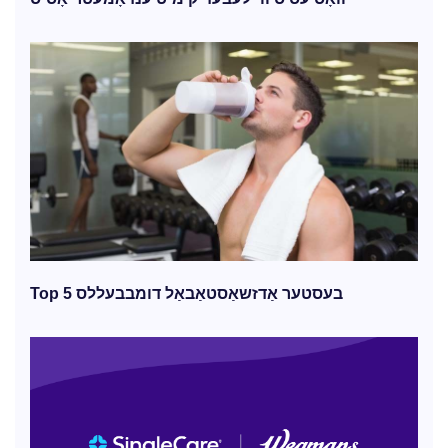
Top 5 בעסטער אַדזשאַסטאַבאַל דומבבעללס