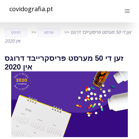
covidografia.pt
זען די 50 מערסט פּריסקרייבד דרוגס
>>
>>
פֿירמע
הויפּט
אין 2020
זען די 50 מערסט פּריסקרייבד דרוגס
אין 2020