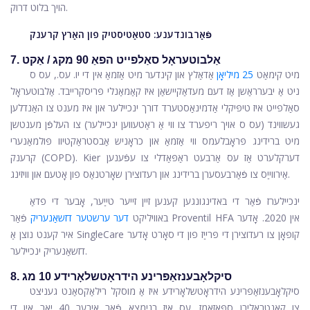
הויך בלוט דרוק.
פֿאַרבונדענע:
סטאַטיסטיק פון האַרץ קרענק
7. אַלבוטעראָל סאַלפייט הפאַ 90 מקג / אַקט
מיט קימאַט
25 מיליאָן
אַדאַלץ און קינדער מיט אַזמאַ אין די יו. עס., עס ס
ניט אַ יבערראַשן אַז דעם מעדאַקיישאַן איז קאַמאַנלי פּריסקרייבד.
אַלבוטעראָל
סאַלפייט
איז טיפּיקלי אַדמינאַסטערד דורך ינכיילער און איז מענט צו האַנדלען
געשווינד (עס ס אויך ריפערד צו ווי אַ ראַטעווען ינכיילער) צו העלפֿן מענטשן
מיט ברידינג פּראָבלעמס ווי אַזמאַ און כראָניש אַבסטראַקטיוו פּולמאַנערי
קרענק (COPD). Kier דערקלערט אַז עס אַרבעט ראַפּאַדלי צו עפֿענען
אַירווייַס צו פֿאַרבעסערן ברידינג און רעדוצירן שאָרטנאַס פון אָטעם און וויזינג.
ינכיילערז פֿאַר די באדינגונגען קענען זיין זייער טייַער, אָבער די פדאַ
באוויליקט
דער ערשטער דזשאַנעריק
פֿאַר Proventil HFA אין 2020. אָדער
איר קענט נוצן אַ SingleCare קופּאָן צו רעדוצירן די פּרייַז פון די סאָרט אָדער
דזשאַנעריק ינכיילער.
8. סיקלאָבענזאַפּרינע הידראָטשלאָרידע 10 מג
סיקלאָבענזאַפּרינע הידראָטשלאָרידע
איז אַ מוסקל רילאַקסאַנט געניצט
צו קאָנטראָלירן ספּאַזאַמז. עס איז בנימצא פֿאַר איבער 40 יאָר אין די