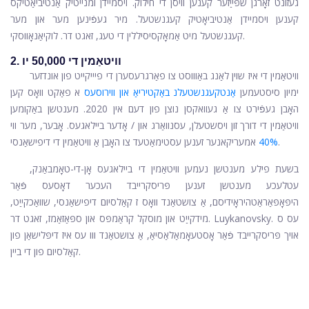
געזונט זאָרגן שפּייַזער קענען וויסן די חילוק. ויסמיידן ומנייטיק אַנטיביאַטיקס
קענען ויסמיידן אַנטיביאָטיק קעגנשטעל. מיר געפֿינען מער און מער
קעגנשטעל מיט אַמאָקסיסיללין די טעג, זאגט דר. לוקיאַנאָווסקי.
2. וויטאַמין די 50,000 יו
וויטאַמין די
איז שוין לאַנג באַוווסט צו פאַרגרעסערן די פיייקייט פון אונדזער
ימיון סיסטעמען
אַנטקעגנשטעלנ באַקטיריאַ און ווירוסעס
א פאַקט וואָס קען
האָבן געפֿירט צו אַ געוואקסן נוצן פון דעם אין 2020. מענטשן באַקומען
וויטאַמין די דורך זון ויסשטעלן, עסנוואַרג און / אָדער ביילאגעס. אָבער, מער ווי
אמעריקאנער זענען עסטימאַטעד צו האָבן אַ וויטאַמין די דיפישאַנסי.
40%
בשעת פילע מענטשן נעמען וויטאַמין די ביילאגעס אָן-די-טאָמבאַנק,
עטלעכע מענטשן זענען פּריסקרייבד העכער דאָסעס פֿאַר
היפּאָפּאַראַטהיראָידיסם, אַ צושטאַנד וואָס ז קאַלסיום דיפישאַנסי, שוואַכקייַט,
מידקייַט און מוסקל קראַמפּס און ספּאַזאַמז, זאגט דר. Luykanovsky. עס ס
אויך פּריסקרייבד פֿאַר אָסטעאָמאַלאַסיאַ, אַ צושטאַנד ווו עס איז דיפּלישאַן פון
קאַלסיום פון די ביין.