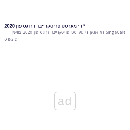
די מערסט פּריסקרייבד דרוגס פון 2020 *
דאָ זענען די מערסט פּריסקרייבד דרוגס פון 2020 צווישן SingleCare
ניצערס:
ad