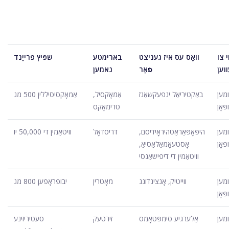
י צו
וואָס עס איז געניצט
בארימטע
שפּיץ פרייַנד
וען
פֿאַר
נאמען
ומען
באַקטיריאַל ינפעקשאַנז
אַמאָקסיל,
אַמאָקסיסיללין 500 מג
פּאָן
טרימאָקס
ומען
היפּאָפּאַראַטהיראָידיסם,
דריסדאָל
וויטאַמין די 50,000 יו
פּאָן
אָסטעאָמאַלאַסיאַ,
וויטאַמין די דיפישאַנסי
ומען
ווייטיק, אָנצינדונג
מאָטרין
יבופּראָפען 800 מג
פּאָן
ומען
אַלערגיע סימפּטאָמס
זירטעק
סעטיריזינע