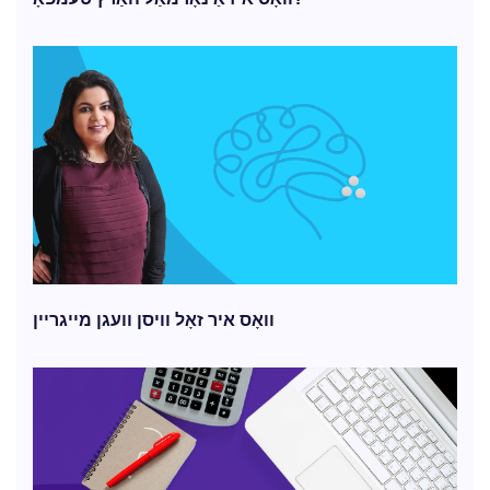
וואָס איר זאָל וויסן וועגן מייגריין