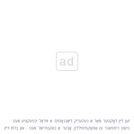
ad
זען דיין דאָקטער פֿאַר אַ געהעריק דיאַגנאָסיס. א וויראַל ינפעקציע וועט
נישט ריספּאַנד צו אַמאָקסיסיללין, אָבער אַ באַקטיריאַל וועט - און בלויז דיין