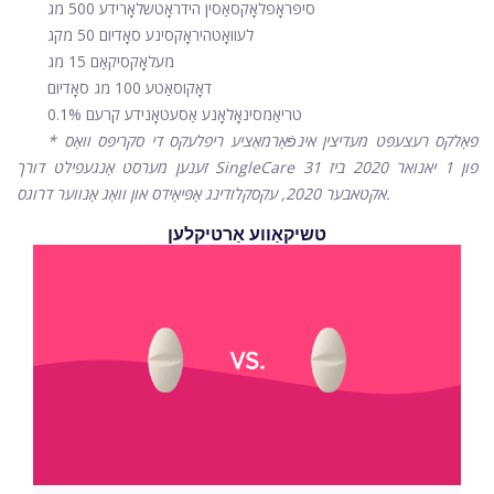
סיפּראָפלאָקסאַסין הידראָטשלאָרידע 500 מג
לעוואָטהיראָקסינע סאָדיום 50 מקג
מעלאָקסיקאַם 15 מג
דאָקוסאַטע 100 מג סאָדיום
טריאַמסינאָלאָנע אַסעטאָנידע קרעם 0.1%
* פאָלקס רעצעפּט מעדיצין אינפֿאָרמאַציע ריפלעקס די סקריפּס וואָס
זענען מערסט אָנגעפילט דורך SingleCare פון 1 יאנואר 2020 ביז 31
אקטאבער 2020, עקסקלודינג אָפּיאָידס און וואָג אָנווער דרוגס.
טשיקאַווע אַרטיקלען