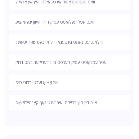
וואָס טעמפּעראַטור איז געהאלטן היץ אין אַדאַלץ
וועט עפּל עפּלזאַפט עסיק היילן הייוון ינפעקציע
ווי לאַנג עס נעמט ביז בענאַדריל אַרבעט פֿאַר יטשינג
עפּל עפּלזאַפט עסיק העלפּס צו נידעריקער בלוט דרוק
איז אַ+ אַ זעלטן בלוט טיפּ
אויב דיין היץ ברייקס, איר זענט נאָך קאַנטיידזשאַס