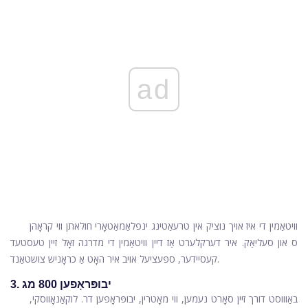
ad
וויטאַמין די איז אויך נוציק אין טרעאַטינג ינפלאַמאַטאָרי חולאתן ווי קראָהן
ס און סעליאַק. איר דערקלערט אַז דיין וויטאַמין די מדרגה זאָל זיין טעסטעד
קעסיידער, ספּעציעל אויב איר האָט אַ כראָניש צושטאַנד.
3. יבופּראָפען 800 מג
באַוווסט דורך זיין סאָרט נעמען, ווי מאָטרין,
יבופּראָפען
דר. לוקאַנאָווסקי,