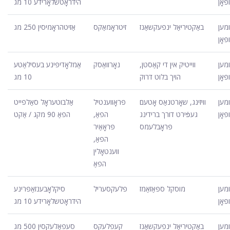
פּאָן
הידראָטשלאָרידע 10 מג
ומען
באַקטיריאַל ינפעקשאַנז
זיטראָמאַקס
אַזיטהראָמיסין 250 מג
פּאָן
ומען
ווייטיק אין די קאַסטן,
נאָרוואַסק
אַמלאָדיפּינע בעסילאַטע
פּאָן
הויך בלוט דרוק
10 מג
ומען
וויזינג, שאָרטנאַס אָטעם
פּראָווענטיל
אַלבוטעראָל סאַלפייט
פּאָן
געפֿירט דורך ברידינג
הפאַ,
הפאַ 90 מקג / אַקט
פּראָבלעמס
פּראָאַיר
הפאַ,
ווענטאָלין
הפאַ
ומען
מוסקל ספּאַזאַמז
פלעקסעריל
סיקלאָבענזאַפּרינע
פּאָן
הידראָטשלאָרידע 10 מג
ומען
באַקטיריאַל ינפעקשאַנז
קעפלעקס
סעפאַלעקסין 500 מג