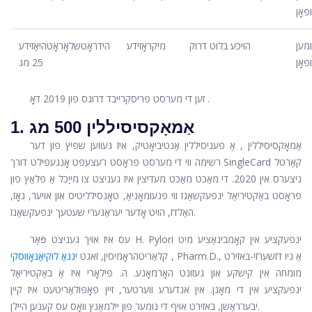
פּאָן
ומען
הויכע בלוט דרוק
מיקראָזידע
הידראָטשלאָראָטהיאַזידע
פּאָן
25 מג
.
זען די מערסט פּריסקרייבד דרוגס פון 2019
דאָ
1. אַמאָקסיסיללין 500 מג
אַמאָקסיסיללין
, אַ פּעניסיללין אַנטיביאָטיק, איז געווען שפּיץ פון דער
רשימה ווי די מערסט פּראָסט רעצעפּט אָנגעפילט דורך SingleCard קאַרטל
ניצערס אין 2020. די מאַכט מאַכט מעדיצין איז געניצט צו מייַכל אַ פּלאַץ פון
פּראָסט באַקטיריאַל ינפעקשאַנז ווי פּנעומאָניאַ, טאָנסילליטיס און אויער, נאָז,
האַלדז, הויט אָדער יעראַנערי שעטעך ינפעקשאַנז.
עס איז אויך געניצט פֿאַר H. Pylori ינפעקציע אין קאָמבינאַציע מיט
, Pharm.D., אַ ניו דזשערזי-באזירט
קלאַריטהראָמיסין, זאגט
יננאַ לוקיאַנאָווסקי
מומחה אין קישקע און געזונט האָרמאָנע. ה. פּילאָרי איז אַ באַקטיריאַל
ינפעקציע אין די מאָגן. אין אנדערע ווערטער, זיין פּאָפּולאַריטעט איז קיין
יבערראַשן, באזירט אויף די נומער פון יילמאַנץ וואָס עס קענען היילן.