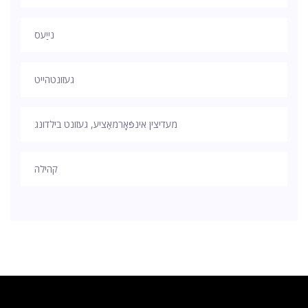
נייַעס
געזונטהייט
מעדיצין אינפֿאָרמאַציע, געזונט בילדונג
קהילה