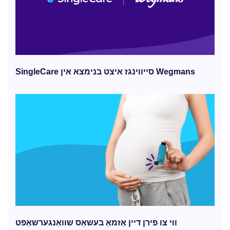
SingleCare סייווינגז איצט בנימצא אין Wegmans
ווי צו פירן דיין אַזמאַ בעשאַס שוואַנגערשאַפט