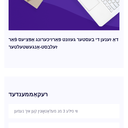
דאָ זענען די בעסטער געזונט פאַרזיכערונג אָפּציעס פֿאַר
זעלבסט-אָנגעשטעלטער
רעקאָממענדעד
ווי פילע 3 מג מעלאַטאָונין קען איך נעמען