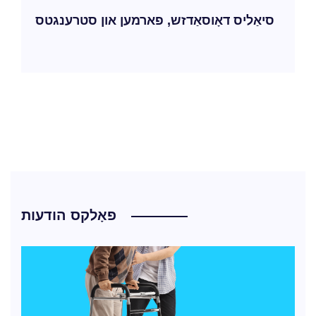
סיאַליס דאָוסאַדזש, פארמען און סטרענגטס
פאָלקס הודעות