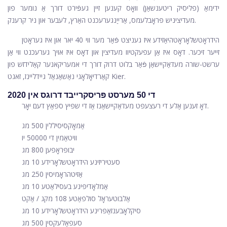
ידימאַ (פליסיק ריטענשאַן) וואָס קענען זיין געפֿירט דורך אַ נומער פון
מעדיציניש פּראָבלעמס, אַרייַנגערעכנט האַרץ, לעבער און ניר קרענק.
הידראָטשלאָראָטהיאַזידע איז געניצט פֿאַר מער ווי 40 יאר און איז געראָטן
זייער זיכער. דאָס איז אַן עפעקטיוו מעדיצין און דאָס איז אויך גערעכנט ווי אַן
ערשט-שורה מעדאַקיישאַן פֿאַר בלוט דרוק דורך די אמעריקאנער קאַלידזש פון
קאַרדיאָלאָגי נאַשאַנאַל גיידליינז, זאגט Kier.
די 50 מערסט פּריסקרייבד דרוגס אין 2020
דאָ זענען אַלע די רעצעפּט מעדאַקיישאַנז אַז די שפּיץ ספּאַץ דעם יאָר.
אַמאָקסיסיללין 500 מג
וויטאַמין די 50000 יו
יבופּראָפען 800 מג
סעטיריזינע הידראָטשלאָרידע 10 מג
אַזיטהראָמיסין 250 מג
אַמלאָדיפּינע בעסילאַטע 10 מג
אַלבוטעראָל סולפאַטע 108 מקג / אַקט
סיקלאָבענזאַפּרינע הידראָטשלאָרידע 10 מג
סעפאַלעקסין 500 מג