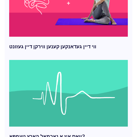
ווי דיין געדאנקען קענען ווירקן דיין געזונט
וואָס איז אַ נאָרמאַל האַרץ טעמפּאָ?