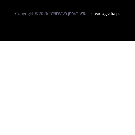
covidografia.pt
2026 אלע רעכטן רעזערווירט |
Copyright ©