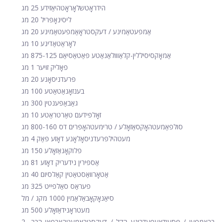
הידראָטשלאָראָטהיאַזידע 25 מג
ליסינאָפּריל 20 מג
אַמפעטאַמינע / דעקסטראָאַמפעטאַמינע 20 מג
לאָראַטאַדינע 10 מג
אַמאָקסיסיללין-קלאַווולאַנאַטע פּאַטאַסיאַם 875-125 מג
פאָליק זויער 1 מג
פּרעדניסאָנע 20 מג
בענזאָנאַטאַטע 100 מג
גאַבאַפּענטין 300 מג
זאָלפּידעם טאַרטראַטע 10 מג
סולפאַמעטהאָקסאַזאָלע / טרימעטהאָפּרים דס 800-160 מג
מעטהילפּרעדניסאָלאָנע דאָזע פּאַק 4 מג
פלוקאָנאַזאָלע 150 מג
אַספּירין נידעריק דאָזע 81 מג
אַטאָרוואַסטאַטין קאַלסיום 40 מג
פעראַס סאַלפייט 325 מג
סיאַנאָקאָבאַלאַמין 1000 מקג / מל
מעטראָנידאַזאָלע 500 מג
בראָמפען / פּסעודאָעפעדרינע הקל / דעקסטראָמעטהאָרפאַן הבר 2-