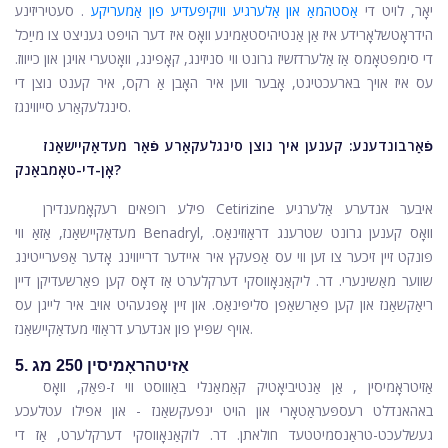
יאָר, לויט די
אַסטהמאַ און אַלערגיע וויקיפּעדיע פון ​​אַמעריקע
.
סעטיריזינע
הידראָטשלאָרידע
איז אַן אַנטיהיסטאַמינע וואָס איז דער הויפּט געניצט צו מייַכל
די סימפּטאָמס אַז אַלערדזשיז גרונט ווי סניזינג, קאָפינג, וואָטערי אויגן און כייווז.
עס איז אויך בארעכטיגט, אָבער ווען איר האָבן אַ רקס, איר קענט נוצן די
סינגלעקאַרע סייווינגז.
פֿאַרבונדענע:
קענען איך נוצן סינגלעקאַרע פֿאַר מעדאַקיישאַנז
אָן-די-טאָמבאַנק?
פילע רופאים רעקאָמענדירן Cetirizine איבער אנדערע אַלערגיע
מעדאַקיישאַנז, אַזאַ ווי Benadryl, וואָס קענען גרונט שטרענג דראַוזינאַס.
פּונקט זיין זיכער צו זען ווי עס אַפעקץ איר איידער דרייווינג אָדער אַפּערייטינג
שווער מאַשינערי. דר. ליקאַנאָווסקי דערקלערט אַז דאָס קען פאַרשעדיקן דיין
ריאַקשאַנז און קען פאַרשאַפן סליפּינאַס. און זיין אָפּגעהיט אויב איר לייגן עס
אויף שפּיץ פון אנדערע דראַוזי מעדאַקיישאַנז.
5. אַזיטהראָמיסין 250 מג
אַזיטראָמיסין
, אַן אַנטיביאָטיק קאַמאַנלי באַוווסט ווי ז-פּאַק, וואָס
באהאנדלט רעספּעראַטאָרי און הויט ינפעקשאַנז - און אפילו עטלעכע
געשלעכט-טראַנסמיטטעד חולאתן. דר. לוקאַנאָווסקי דערקלערט, אַז די