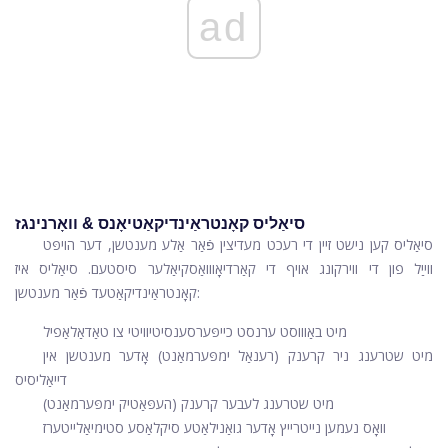
ad
סיאַליס קאָנטראַינדיקאַטיאָנס & וואָרנינגז
סיאַליס קען נישט זיין די רעכט מעדיצין פֿאַר אַלע מענטשן, דער הויפּט
ווייַל פון די ווירקונג אויף די קאַרדיאָווואַסקיאַלער סיסטעם. סיאַליס איז
קאָנטראַינדיקאַטעד פֿאַר מענטשן:
מיט באַוווסט ערנסט כייפּערסענסיטיוויטי צו טאַדאַלאַפיל
מיט שטרענג ניר קרענק (רענאַל ימפּערמאַנט) אָדער מענטשן אין
דייאַליסיס
מיט שטרענג לעבער קרענק (העפּאַטיק ימפּערמאַנט)
וואָס נעמען נייטרייץ אָדער גואַנילאַטע סיקלאַסע סטימיאַלייטערז