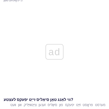
ad
ווי לאַנג טאָן סיאַליס זייַט יפעקס לעצטע?
מערסט פּראָסט זייַט יפעקס פון סיאַליס זענען צייַטווייַליק און וועט