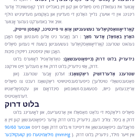
אָנווער איז געמאלדן מיט סיאַליס און קען זיין באגלייט דורך קאָפּשווינדל אָדער
רינגינג אין די אויערן. גלייך האַלטן די מעדיצין און באַקומען מעדיציניש הילף
אויב איר באמערקט געהער אָנווער.
קאַרדיאָווואַסקיאַלער געשעענישן אַזאַ ווי פיינטינג, קאַסטן ווייטיק,
האַרץ באַפאַלן אָדער מאַך
:
רובֿ (אָבער ניט אַלע) מענטשן וואָס האָבן
געהאט שטרענג קאַרדיאָווואַסקיאַלער געשעענישן בשעת זיי נעמען סיאַליס
האָבן שוין יגזיסטינג ריזיקירן סיבות.
נידעריק בלוט דרוק (כייפּאָוטענשאַן):
טאַדאַלאַפיל לאָווערס בלוט
דרוק, אַזוי נידעריק בלוט דרוק איז אַ מעגלעך זייַט ווירקונג.
שטרענג אַלערדזשיק ריאַקשאַנז:
זעלטן אָבער שטרענג (און
פּאַטענטשאַלי טויטלעך) כייפּערסענסיטיוויטי ריאַקשאַנז רעכט צו סיאַליס
אַרייַננעמען כייווז, סטעווענס-זשאנסאן סינדראָום און עקספאָליאַטיוו
דערמאַטיטיס.
בלוט דרוק
סיאַליס רילאַקסיז די גלאַט מאַסאַלז אין אַרטעריעס, און לאָוערינג בלוט
דרוק אַ ביסל. צוליב דעם, נידעריק בלוט דרוק אָדער כייפּאָוטענשאַן קען זיין אַ
פּראָבלעם. כייפּאָוטענשאַן איז דיפיינד ווי בלוט דרוק וואָס דיפּס
אונטער 90/60
). אין זייער מילד, נידעריק בלוט דרוק
מילאַמיטערז פון קוועקזילבער (mmHg