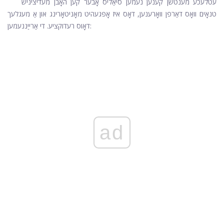
עטלעכע מענטשן קענען נעמען סיאַליס אָבער קען האָבן מעדיציניש
טנאָים וואָס דאַרפן וואָרענען, דאָס איז אָפּגעהיט מאָניטאָרינג און אַ מעגלעך
דאָוס רעדוקציע. די אַרייַננעמען:
ad