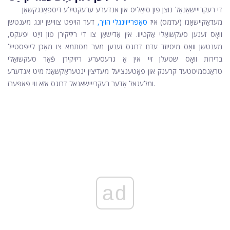
די רעקרייישאַנאַל נוצן פון סיאַליס און אנדערע ערעקטילע דיספאַנגקשאַן
מעדאַקיישאַנז (עדמס) איז
סאַפּרייזינגלי הויך,
דער הויפּט צווישן יונג מענטשן
וואָס זענען סעקשואַלי אַקטיוו. אין אַדישאַן צו די ריזיקירן פון זייַט יפעקס,
מענטשן וואָס מיסיוזד עדם דרוגס זענען מער מסתּמא צו מאַכן לייפסטייל
ברירות וואָס שטעלן זיי אין אַ גרעסערע ריזיקירן פֿאַר סעקשואַלי
טראַנסמיטטעד קרענק און פּאָטענציעל מעדיצין ינטעראַקשאַנז מיט אנדערע
ומלעגאַל אָדער רעקרייישאַנאַל דרוגס אַזאַ ווי פּאַפּערז.
ad