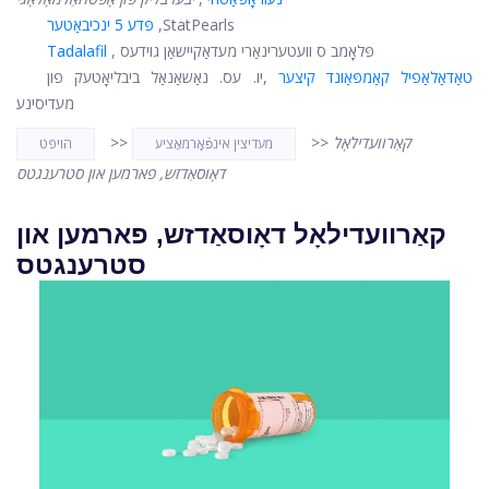
StatPearls
,
פּדע 5 ינכיבאַטער
, פּלאָמב ס וועטערינאַרי מעדאַקיישאַן גוידעס
Tadalafil
טאַדאַלאַפיל קאַמפּאַונד קיצער
,
יו. עס. נאַשאַנאַל ביבליאָטעק פון
מעדיסינע
קאַרוועדילאָל
>>
>>
מעדיצין אינפֿאָרמאַציע
הויפּט
דאָוסאַדזש, פארמען און סטרענגטס
קאַרוועדילאָל דאָוסאַדזש, פארמען און
סטרענגטס