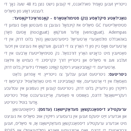
נייטרייץ זענען טאָמיד פארלאנגט, זיי קענען נישט נוצן ביז 48 שעה נאָך די
לעצטע דאָזע פון ​​סיאַליס.
גואַנילאַטע סיקלאַסע (גק) סטימולאַטאָרס - קאָנטראַינדיקאַטעד:
סיאַליס איז קיינמאָל געגעבן צו מענטשן וואָס נעמען די GC סטימיאַלייטערז
(riociguat) אָדער ווערקוואָ (vericiguat). Adempas
אָטעם פאָרן
באהאנדלט פּולמאַנערי אַרטעריאַל כייפּערטענשאַן (הויך בלוט דרוק אין די
אַרטעריעס וואָס גיין פון די האַרץ צו די לונגען). ווערקוואָ איז געניצט אין זיכער
פּאַטיענץ מיט כראָניש האַרץ דורכפאַל. גק סטימיאַלייטערז אַרבעט אין די
זעלבע וועג ווי סיאַליס און נייטרייץ דורך ינקריסינג די כעמיש אַז ווידאַנז
אַרטעריעס. די קאָמבינאַציע ריסקס קאָזינג סאַווירלי נידעריק בלוט דרוק.
ניטריטעס:
ניטריטעס זענען ענלעך צו נייטרייץ. זיי אָפּרוען גלאַט
מאַסאַלז אין די אַרטעריעס, אַזוי קאַמביינינג זיי מיט טאַדאַלאַפיל ינקריסאַז די
ריזיקירן פון נידעריק בלוט דרוק. ניטריטעס קענען זיין געפֿונען אין עטלעכע
רעקרייישאַנאַל דרוגס, באַוווסט ווי פּאַפּערז, אַרייַנגערעכנט אַמיל ניטריטע
אָדער בוטיל ניטריטע.
ערעקטילע דיספאַנגקשאַן מעדאַקיישאַנז (עדמס):
כייפּאָוטענשאַן
און אנדערע זייַט יפעקס זענען אין גרעסערע ריזיקירן אויב סיאַליס איז געניצט
מיט אנדערע ערעקטילע דיספאַנגקשאַן מעדאַקיישאַנז אַז, ווי סיאַליס, זענען
PDE5 ינכיבאַטערז. די דרוגס, וואָס אַרייַננעמען
וויאַגראַ
(סילדענאַפיל) און