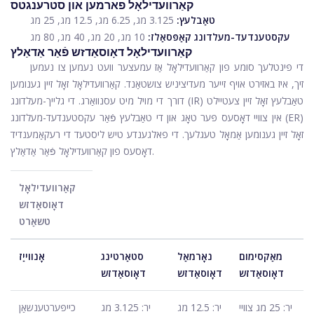
קאַרוועדילאָל פארמען און סטרענגטס
טאַבלעץ:
3.125 מג, 6.25 מג, 12.5 מג, 25 מג
עקסטענדעד-מעלדונג קאַפּסאַלז:
10 מג, 20 מג, 40 מג, 80 מג
קאַרוועדילאָל דאָוסאַדזש פֿאַר אַדאַלץ
די פּינטלעך סומע פון ​​קאַרוועדילאָל אַז עמעצער וועט נעמען צו נעמען
זיך, איז באזירט אויף זייער מעדיציניש צושטאַנד. קאַרוועדילאָל זאָל זיין גענומען
דורך די מויל מיט עסנוואַרג. די גלייך-מעלדונג (IR) טאַבלעץ זאָל זיין צעטיילט
אין צוויי דאָסעס פּער טאָג און די טאַבלעץ פֿאַר עקסטענדעד-מעלדונג (ER)
זאָל זיין גענומען אַמאָל טעגלעך. די פאלגענדע טיש ליסטעד די רעקאַמענדיד
דאָסעס פון קאַרוועדילאָל פֿאַר אַדאַלץ.
קאַרוועדילאָל
דאָוסאַדזש
טשאַרט
מאַקסימום
נאָרמאַל
סטאַרטינג
אָנווייַז
דאָוסאַדזש
דאָוסאַדזש
דאָוסאַדזש
יר: 25 מג צוויי
יר: 12.5 מג
יר: 3.125 מג
כייפּערטענשאַן