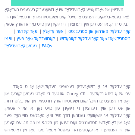
מעדיצין אינפֿאָרמאַציע קאַרוועדילאָל איז אַ דזשאַנעריק רעצעפּט מעדאַקאַ
פֿאַר בעטאַ-בלאַקערז געניצט צו מייַכל קאַנדזשעסטיוו האַרץ דורכפאַל און הויך
בלוט דרוק, און עס קען אויך רעדוצירן די ריזיקירן פון טויט נאָך אַ האַרץ אַטאַק.
קאַרוועדילאָל פארמען און סטרענגטס
|
פֿאַר אַדאַלץ
|
פֿאַר קינדער
|
ריסטריקשאַנז פֿאַר קאַרוועדילאָל דאָוסאַדזש
|
קאַרוועדילאָל פֿאַר פּעץ
|
ווי צו
FAQs
|
נעמען קאַרוועדילאָל
קאַרוועדילאָל
איז אַ דזשאַנעריק רעצעפּט מעדאַקיישאַן אַז ס סאָלד
. עס איז אַ ביתא-בלאַקער
Coreg CR
אונטער די סאָרט נעמען
קאָרעג
און
וואָס איז געניצט צו מייַכל קאַנדזשעסטיוו האַרץ דורכפאַל און הויך בלוט דרוק,
און עס קען אויך רעדוצירן די ריזיקירן פון טויט נאָך אַ האַרץ אַטאַק.
קאַרוועדילאָל איז יוזשאַוואַלי גענומען דורך מויל ווי אַ טאַבלעט צוויי מאָל פּער
טאָג אין דאָוסאַדזש סטרענגטס וואָס זענען פון 3.125 צו 25 מג. עס קענען
אויך זיין גענומען ווי אַן עקסטענדעד קאַפּסל אַמאָל פּער טאָג אין דאָוסאַדזש