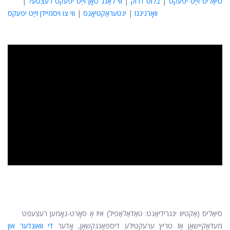
סיאַליס זייַט יפעקס
|
בלוט דרוק
|
ווי לאַנג טאָן זייַט יפעקס לעצטע?
|
וואָרנינגז
|
ינטעראַקטיאָנס
|
ווי צו ויסמיידן זייַט יפעקס
ad
סיאַליס (אַקטיוו ינגרידיאַנט: טאַדאַלאַפיל) איז אַ סאָרט-נאָמען רעצעפּט
מעדאַקיישאַן אַז טריץ ערעקטילע דיספאַנגקשאַן, אָדער
די וואונדער און