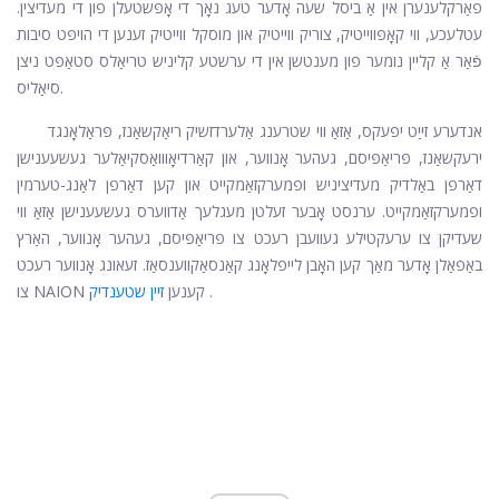
פאַרקלענערן אין אַ ביסל שעה אָדער טעג נאָך די אָפּשטעלן פון די מעדיצין.
עטלעכע, ווי קאָפּווייטיק, צוריק ווייטיק און מוסקל ווייטיק זענען די הויפּט סיבות
פֿאַר אַ קליין נומער פון מענטשן אין די ערשטע קליניש טריאַלס סטאַפּט ניצן
סיאַליס.
אנדערע זייַט יפעקס, אַזאַ ווי שטרענג אַלערדזשיק ריאַקשאַנז, פּראַלאָנגד
ירעקשאַנז, פּריאַפּיסם, געהער אָנווער, און קאַרדיאָווואַסקיאַלער געשעענישן
דאַרפן באַלדיק מעדיציניש ופמערקזאַמקייט און קען דאַרפן לאַנג-טערמין
ופמערקזאַמקייט. ערנסט אָבער זעלטן מעגלעך אַדווערס געשעענישן אַזאַ ווי
שעדיקן צו ערעקטילע געוועבן רעכט צו פּריאַפּיסם, געהער אָנווער, האַרץ
באַפאַלן אָדער מאַך קען האָבן לייפלאָנג קאַנסאַקווענסאַז. זעאונג אָנווער רעכט
.
צו NAION קענען
זיין שטענדיק