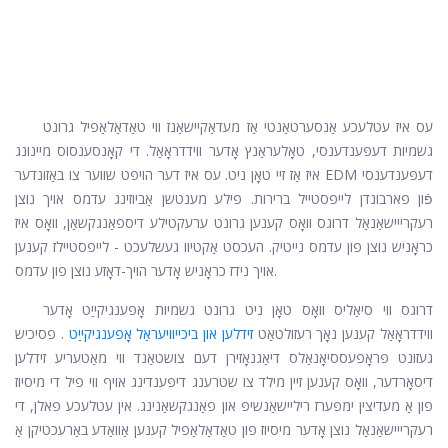
עס איז עטלעכע אַנסערטאַנטי אַז מעדאַקיישאַנז ווי טאַדאַלאַפיל גרונט
גשמיות דעפּענדענסי, טאָלעראַנץ אָדער ווידדראָאַל. די קאָנסענסוס מיינונג
איז אַז זיי טאָן ניט. עס איז דער הויפּט שווער צו באַזונדער EDM דעפּענדענסי
פֿון פארבונדן לייפסטייל ברירות. פילע מענטשן אַביוזינג עדמס אויך נוצן
רעקרייישאַנאַל דרוגס וואָס קענען גרונט ערעקטילע דיספאַנגקשאַן, וואָס איז
כראָניש נוצן פון עדמס נייטיק. העכסט אַקטיוו געשלעכט - לייפסטיילז קענען
אויך נידז כראָניש אָדער הויך-דאָזע נוצן פון עדמס.
דרוגס ווי סיאַליס וואָס טאָן ניט גרונט גשמיות אָפענגיקייַט אָדער
ווידדראָאַל קענען נאָך רעזולטאַט
זידלען און ביכייוויעראַל אָפענגיקייַט
. פסיכיש
געזונט פּראָפעססיאָנאַלס דיאַגנאָזירן דעם צושטאַנד ווי מאַטעריע זידלען
דיסאָרדער, וואָס קענען זיין מילד צו שטרענג דיפּענדינג אויף ווי פיל די מיסיוז
פון אַ מעדיצין ימפּערז ריליישאַנשיפּ און פאַנגקשאַנינג. אין עטלעכע פאלן, די
רעקרייישאַנאַל נוצן אָדער מיסיוז פון טאַדאַלאַפיל קענען אַוואַדע באַרעכטיקן אַ