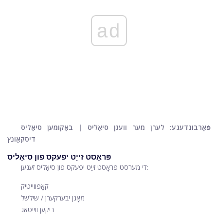
ad
פֿאַרבונדענע: לערן מער וועגן סיאַליס | באַקומען סיאַליס
דיסקאַונץ
פּראָסט זייַט יפעקס פון סיאַליס
די מערסט פּראָסט זייַט יפעקס פון סיאַליס זענען:
קאָפּווייטיק
מאָגן יבערקערן / שילשל
ריקען ווייטאג