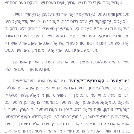
טאַדאַלאַפיל אין די בלוט גייט אַרויף, וואָס מאכט זייַט יפעקס מער מסתּמא.
מענטשן וואָס נעמען טאַדאַלאַפיל זאָל אויך באַגרענעצן אַלקאָהאָל ינטייק.
ווי סיאַליס, אַלקאָהאָל לאָווערס בלוט דרוק. קאָמבינינג צו פיל אַלקאָהאָל מיט
סיאַליס קען פאַרשאַפן סאַווירלי נידעריק בלוט דרוק. די FDA רעקאַמענדז ניט
מער ווי פיר טרינקען פּער טאָג ווען איר נעמען סיאַליס, אָבער מיט דיין געזונט
זאָרגן שפּייַזער וועגן אַ זיכער סומע פון ​​אַלקאָהאָל קאַנסאַמשאַן באזירט אויף דיין
אנדערע באדינגונגען און / אָדער מעדאַקיישאַנז איר נעמען.
סיאַליס האט עטלעכע מעדיצין ינטעראַקשאַנז מענטשן זאָל זיין אַווער פון
ווען גענומען די מעדאַקיישאַן.
ניטראַטעס - קאָנטראַינדיקאַטעד:
ניטראַטעס זענען מעדאַקיישאַנז
געניצט צו מייַכל קאַסטן ווייטיק (אַנדזשיינאַ). זיי האַנדלען אין אַ זייער ענלעך
וועג צו סיאַליס. זיי פאַרגרעסערן די לעוועלס פון אַ מאָלעקולאַר (סיקליק
גואַנאָסינע מאָנאָפאָספאַטע) וואָס ז אַרטעריע מאַסאַלז צו אָפּרוען. אַרטעריעס
ראַפּאַדלי וויידאַן, וואָס אַלאַוז בלוט לויפן צו פאַרגרעסערן די האַרץ. נייטרייץ
אַרייַננעמען
ניטראָגליסערין
, ניטראָפּרוססידע, יסאָסאָרבידע מאָנאָניטראַטע,
און יסאָסאָרבידע דיניטראַטע. קאָמבינינג נייטרייץ מיט סיאַליס ריזיקירן רידוסינג
בלוט דרוק אַזוי דראַסטיקלי אַז עס ריזאַלץ אין אַ האַרץ אַטאַק אָדער מאַך. אויב