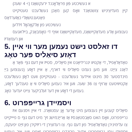
א געשיכטע פֿון פּראַלאָנגד ירעקשאַנז (> 4 שעה)
קיין מעדיציניש צושטאַנד וואָס קען מאַכן געשלעכט טעטיקייט
פּאַטענטשאַלי כאַזערדאַס
געשיכטע פון ​​אַלקאָהאָל זידלען
גענומען אַלע מעדאַקיישאַנז, מעדאַקיישאַנז אויף די טאָמבאַנק, ביילאגעס
און רעמאַדיז
5. דו זאלסט נישט נעמען מער ווי איין
דאָזע סיאַליס פּער טאָג
טאַדאַלאַפיל, די אַקטיוו ינגרידיאַנט אין סיאַליס, סטייז אין דעם גוף פֿאַר אַ
לאַנג צייַט. ווען מען נעמט סיאַליס ווי דארף, אַ איין דאָזע (גענומען בייַ
מינדסטער 30 מינוט איידער געשלעכט - טעטיקייט) וועט לאָזן געשלעכט
אַקטיוויטעט אַרויף צו 36 שעה. ווען איר נעמען סיאַליס ווי אַ טעגלעך דאָזע,
נעמען די דאָזע אין דער זעלביקער צייט יעדער טאָג.
6. ויסמיידן גרייפּפרוט
סיאַליס קענען זיין גענומען מיט אָדער אָן עסנוואַרג. די איין ויסנעם איז
גרייפּפרוט, וואָס האט סאַבסטאַנסיז אַז אַרייַנמישנ זיך מיט דעם גוף ס פיייקייט
צו עלימינירן טאַדאַלאַפיל פון דעם גוף. צו רעדוצירן די ריזיקירן פון זייַט יפעקס,
ויסמיידן עסן גרייפּפרוט אָדער טרינקט גרייפּפרוט זאַפט ווען איר נעמען