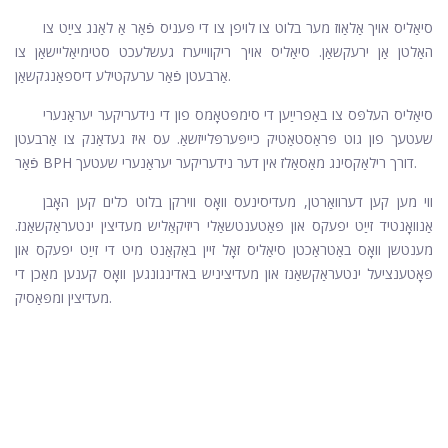
סיאַליס אויך אַלאַוז מער בלוט צו לויפן צו די פּעניס פֿאַר אַ לאַנג צייַט צו
האַלטן אַן ירעקשאַן. סיאַליס אויך ריקווייערז געשלעכט סטימיאַליישאַן צו
אַרבעטן פֿאַר ערעקטילע דיספאַנגקשאַן.
סיאַליס העלפּס צו באַפרייַען די סימפּטאָמס פון די נידעריקער יעראַנערי
שעטעך פון גוט פּראַסטאַטיק כייפּערפּלייזשאַ. עס איז געדאַנק צו אַרבעטן
פֿאַר BPH דורך רילאַקסינג מאַסאַלז אין דער נידעריקער יעראַנערי שעטעך.
ווי מען קען דערוואַרטן, מעדיסינעס וואָס ווירקן בלוט כלים קען האָבן
אַנוואָנטיד זייַט יפעקס און פּאַטענטשאַלי ריזיקאַליש מעדיצין ינטעראַקשאַנז.
מענטשן וואָס באַטראַכטן סיאַליס זאָל זיין באַקאַנט מיט די זייַט יפעקס און
פּאָטענציעל ינטעראַקשאַנז און מעדיציניש באדינגונגען וואָס קענען מאַכן די
מעדיצין ומפּאַסיק.