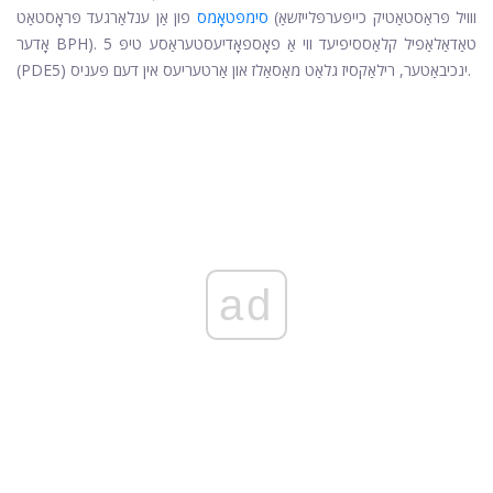
סימפּטאָמס
פון אַן ענלאַרגעד פּראָסטאַט (ווויל פּראַסטאַטיק כייפּערפּלייזשאַ
אָדער BPH). טאַדאַלאַפיל קלאַססיפיעד ווי אַ פאָספאָדיעסטעראַסע טיפּ 5
(PDE5) ינכיבאַטער, רילאַקסיז גלאַט מאַסאַלז און אַרטעריעס אין דעם פּעניס.
ad