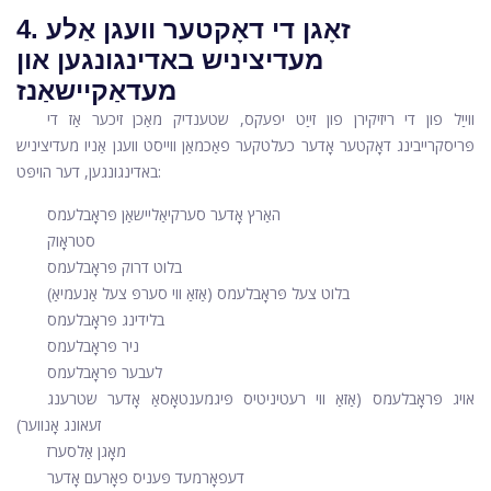
4. זאָגן די דאָקטער וועגן אַלע
מעדיציניש באדינגונגען און
מעדאַקיישאַנז
ווייַל פון די ריזיקירן פון זייַט יפעקס, שטענדיק מאַכן זיכער אַז די
פּריסקרייבינג דאָקטער אָדער כעלטקער פאַכמאַן ווייסט וועגן אַ
ניו מעדיציניש
באדינגונגען, דער הויפּט:
האַרץ אָדער סערקיאַליישאַן פּראָבלעמס
סטראָוק
בלוט דרוק פּראָבלעמס
בלוט צעל פּראָבלעמס (אַזאַ ווי סערפּ צעל אַנעמיאַ)
בלידינג פּראָבלעמס
ניר פּראָבלעמס
לעבער פּראָבלעמס
אויג פּראָבלעמס (אַזאַ ווי רעטיניטיס פּיגמענטאָסאַ אָדער שטרענג
זעאונג אָנווער)
מאָגן אַלסערז
דעפאָרמעד פּעניס פאָרעם אָדער