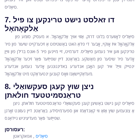
סיאַליס.
7. דו זאלסט נישט טרינקען צו פיל
אַלקאָהאָל
סיאַליס לאָווערס בלוט דרוק. אַזוי אויך אַלקאָהאָל. א מעסיק סומע פון ​​
אַלקאָהאָל איז אָוקיי, אָבער די פדאַ האט באַשטימט אַ זיכערקייט שיעור פון פיר
טרינקען ווען איר נעמען סיאַליס. דערמיט, זיי מיינען פיר 5-אונס ברילן פון ווייַן
אָדער פיר שיסער פון מאַשקע. באַראַטנ דיין שפּייַזער פֿאַר זיכער אַלקאָהאָל
ינטייק ווייַל איר קען האָבן אנדערע באדינגונגען אָדער נעמען אנדערע
מעדאַקיישאַנז וואָס קענען ינטעראַקט מיט אַלקאָהאָל.
8. ניצן שוץ קעגן סעקשואַלי
טראַנסמיטטעד חולאתן
סיאַליס קען נישט באַשיצן קעגן סעקשואַלי טראַנסמיטטעד חולאתן. ניצן
אַ צונעמען שוץ אַזאַ ווי קאַנדאַמז און ספּערמיסידע. באַראַטנ דיין געזונט זאָרגן
שפּייַזער פֿאַר מעדיציניש גיידאַנס.
רעסורסן:
סיאַליס
, אפאקראטן