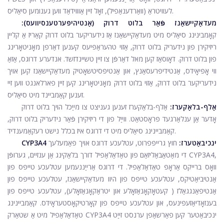
(וואַרדענאַפיל), זאָל זיין אַוווידאַד ווען גענומען סיאַליס.
לעוויטראַ
מעדאַקיישאַנז פֿאַר בלוט דרוק (אַנטיהיפּערטענסיוועס):
קאָמבינינג סיאַליס מיט מעדאַקיישאַנז אַז נידעריקער בלוט דרוק קאַריז אַ קליין
ריזיקירן פון נידעריק בלוט דרוק, אַזוי טהעראַפּיעס קענען דאַרפן מאָניטאָרינג
פון בלוט דרוק. דאָוסאַז קען מאל דאַרפֿן צו זיין טשיינדזשד. אנדערע דרוגס, אַזאַ
ווי אָפּיאָידס, אַנטידיפּרעסאַנץ, און אַנטיפּסיטשאָטיק מעדאַקיישאַנז קען אויך
נידעריקער בלוט דרוק, אַזוי בלוט דרוק מאָניטאָרינג קען זיין פארלאנגט ווען זיי
זענען קאַמביינד מיט סיאַליס.
אַלף-בלאַקערז:
אַלף-בלאַקערז זענען געניצט צו מייַכל הויך בלוט דרוק
אָדער אַן ענלאַרגעד פּראָסטאַט. ווייַל פון די ריזיקירן פֿאַר נידעריק בלוט דרוק,
קאַמביינינג סיאַליס מיט די דרוגס איז בכלל נישט רעקאַמענדיד.
CYP3A4 ינכיבאַטערז:
חוץ גרייפּפרוט, עטלעכע דרוגס אויך פּאַמעלעך
די מאַטאַבאַליזאַם פון טאַדאַלאַפיל דורך בלאַקינג אַן ענזיים, גערופֿן CYP3A4,
וואָס ברייקס אַראָפּ טאַדאַלאַפיל. די דרוגס אַרייַננעמען עטלעכע טייפּס פון
אַנטיביאַטיקס, עטלעכע טייפּס פון היוו מעדאַקיישאַנז, עטלעכע טייפּס פון
אַנטיפאַנגגאַלז (
קעטאָקאָנאַזאָלע
און יטראַקאָנאַזאָלע), עטלעכע טייפּס פון
בענזאָדיאַזעפּינעס, און עטלעכע טייפּס פון קאָרטיקאָסטעראָידס. קאַמביינינג
טאַדאַלאַפיל מיט אַ שטאַרק CYP3A4 ינכיבאַטער קען פאַרשאַפן ערנסט זייַט