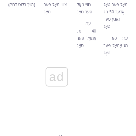
מאָל פּער טאָג
צוויי מאָל
צוויי מאָל פּער
(הויך בלוט דרוק)
אָדער 50 מג
פּער טאָג
טאָג
גאַנץ פּער
ער:
טאָג
40 מג
ער: 80
אַמאָל פּער
מג אַמאָל פּער
טאָג
טאָג
ad