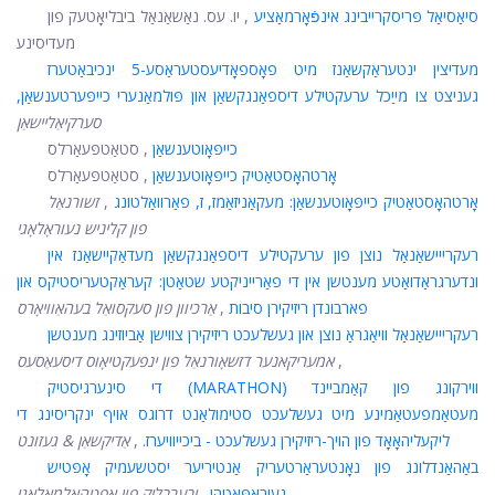
סיאַסיאַל פּריסקרייבינג אינפֿאָרמאַציע
, יו. עס. נאַשאַנאַל ביבליאָטעק פון
מעדיסינע
מעדיצין ינטעראַקשאַנז מיט פאָספאָדיעסטעראַסע-5 ינכיבאַטערז
געניצט צו מייַכל ערעקטילע דיספאַנגקשאַן און פּולמאַנערי כייפּערטענשאַן,
סערקיאַליישאַן
כייפּאָוטענשאַן
, סטאַטפּעאַרלס
אָרטהאָסטאַטיק כייפּאָוטענשאַן
, סטאַטפּעאַרלס
אָרטהאָסטאַטיק כייפּאָוטענשאַן: מעקאַניזאַמז, ז, פאַרוואַלטונג
,
זשורנאַל
פון קליניש נעוראָלאָגי
רעקרייישאַנאַל נוצן פון ערעקטילע דיספאַנגקשאַן מעדאַקיישאַנז אין
ונדערגראַדואַטע מענטשן אין די פאַרייניקטע שטאַטן: קעראַקטעריסטיקס און
פארבונדן ריזיקירן סיבות
,
אַרכיוון פון סעקסואַל בעהאַוויאָרס
רעקרייישאַנאַל וויאַגראַ נוצן און געשלעכט ריזיקירן צווישן אַביוזינג מענטשן
,
אמעריקאנער דזשאָורנאַל פון ינפעקטיאָוס דיסעאַסעס
די סינערגיסטיק (MARATHON) ווירקונג פון קאַמביינד
מעטאַמפעטאַמינע מיט געשלעכט סטימולאַנט דרוגס אויף ינקריסינג די
ליקעליהאָאָד פון הויך-ריזיקירן געשלעכט - ביכייוויערז.
,
אַדיקשאַן & געזונט
באַהאַנדלונג פון נאָנטעראַרטעריק אַנטיריער יסטשעמיק אָפּטיש
נעוראָפּאַטהי
,
יבערבליק פון אָפטהאַלמאָלאָגי