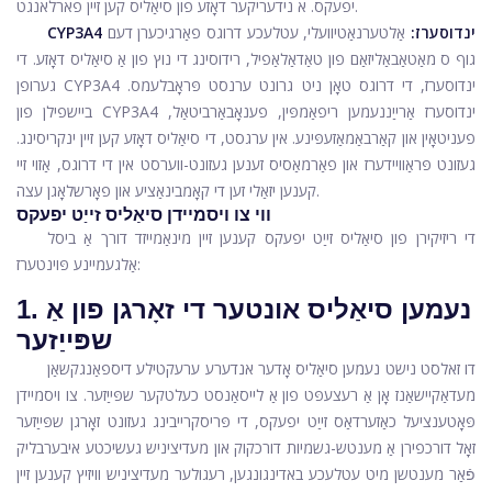
יפעקס. א נידעריקער דאָזע פון ​​סיאַליס קען זיין פארלאנגט.
CYP3A4 ינדוסערז:
אַלטערנאַטיוועלי, עטלעכע דרוגס פאַרגיכערן דעם
גוף ס מאַטאַבאַליזאַם פון טאַדאַלאַפיל, רידוסינג די נוץ פון אַ סיאַליס דאָזע. די
גערופן CYP3A4 ינדוסערז, די דרוגס טאָן ניט גרונט ערנסט פּראָבלעמס.
ביישפילן פון CYP3A4 ינדוסערז אַרייַננעמען ריפאַמפּין, פענאָבאַרביטאַל,
פעניטאָין און קאַרבאַמאַזעפּינע. אין ערגסט, די סיאַליס דאָזע קען זיין ינקריסינג.
געזונט פּראַוויידערז און פאַרמאַסיס זענען געזונט-ווערסט אין די דרוגס, אַזוי זיי
קענען יזאַלי זען די קאָמבינאַציע און פאָרשלאָגן עצה.
ווי צו ויסמיידן סיאַליס זייַט יפעקס
די ריזיקירן פון סיאַליס זייַט יפעקס קענען זיין מינאַמייזד דורך אַ ביסל
אַלגעמיינע פּוינטערז:
1. נעמען סיאַליס אונטער די זאָרגן פון אַ
שפּייַזער
דו זאלסט נישט נעמען סיאַליס אָדער אנדערע ערעקטילע דיספאַנגקשאַן
מעדאַקיישאַנז אָן אַ רעצעפּט פון אַ לייסאַנסט כעלטקער שפּייַזער. צו ויסמיידן
פּאָטענציעל כאַזערדאַס זייַט יפעקס, די פּריסקרייבינג געזונט זאָרגן שפּייַזער
זאָל דורכפירן אַ מענטש-גשמיות דורכקוק און מעדיציניש געשיכטע איבערבליק
פֿאַר מענטשן מיט עטלעכע באדינגונגען, רעגולער מעדיציניש וויזיץ קענען זיין