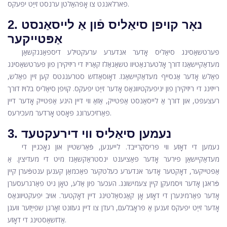
פארלאנגט צו אָפּהאַלטן ערנסט זייַט יפעקס.
2. נאָר קויפן סיאַליס פֿון אַ לייסאַנסט
אַפּטייקער
פּערטשאַסינג סיאַליס אָדער אנדערע ערעקטילע דיספאַנגקשאַן
מעדאַקיישאַנז דורך אָלטערנאַטיוו טשאַנאַלז קאַריז די ריזיקירן פון פּערטשאַסינג
פאַלש אָדער אַנסייף מעדאַקיישאַנז. דאָוסאַדזש סטרענגטס קען זיין פאַלש,
רייזינג די ריזיקירן פון יניפעקטיוונאַס אָדער זייַט יפעקס. קויפן סיאַליס בלויז דורך
רעצעפּט, און דורך אַ לייסאַנסט אַפּטייק, אַזאַ ווי דיין היגע אַפּטייק אָדער דיין
פאַרזיכערונג פּאָסט אָרדער מעכירעס.
3. נעמען סיאַליס ווי דירעקטעד
נעמען די דאָזע ווי פּריסקרייבד. לייענען, פֿאַרשטיין און נאָכגיין די
מעדאַקיישאַן פירער אָדער פּאַציענט ינסטראַקשאַנז מיט די מעדיצין. אַ
אַפּטייקער, דאָקטער אָדער אנדערע כעלטקער פאַכמאַן קענען ענטפֿערן קיין
פֿראגן אָדער ויסמעקן קיין צעמישונג. העכער פון אַלע, טאָן ניט פאַרגרעסערן
אָדער פאַרמינערן די דאָזע אָן קאַנסאַלטינג דיין דאָקטער. אויב יפעקטיוונאַס
אָדער זייַט יפעקס זענען אַ פּראָבלעם, רעדן צו דיין געזונט זאָרגן שפּייַזער וועגן
אַדזשאַסטינג די דאָזע.