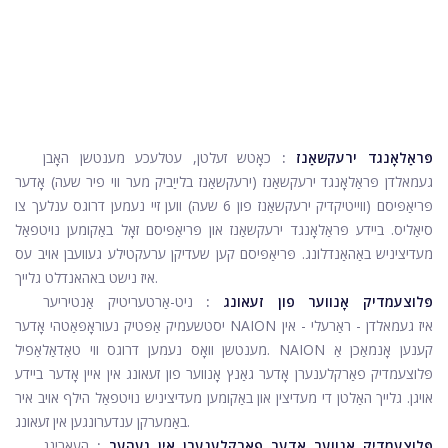
פּראַלאָנגד ירעקשאַנז
:
כאָטש זעלטן, עטלעכע מענטשן האָבן
געמאלדן פּראַלאָנגד ירעקשאַנז (ירעקשאַנז בלייַביק מער ווי פיר שעה) אָדער
פּריאַפּיסם (ווייטיקדיק ירעקשאַנז פון 6 שעה) ווען זיי נעמען דרוגס ענלעך צו
סיאַליס. ביידע פּראַלאָנגד ירעקשאַנז און פּריאַפּיסם זאָל באַקומען נויטפאַל
מעדיציניש באַהאַנדלונג. פּריאַפּיסם קען שעדיקן ערעקטילע געוועבן אויב עס
איז נישט באהאנדלט גלייך.
פּלוצעמדיק אָנווער פון זעאונג
:
ניט-אַרטעריטיק אַנטיריער
יסטשעמיק אַפּטיק נעוראָפּאַטהי אָדער NAION איז געמאלדן - ראַרעלי - אין
מענטשן וואָס נעמען דרוגס ווי טאַדאַלאַפיל. NAION קענען אָנמאַכן אַ
פּלוצעמדיק פאַרקלענערן אָדער גאַנץ אָנווער פון זעאונג אין איין אָדער ביידע
אויגן. גלייך האַלטן די מעדיצין און באַקומען מעדיציניש נויטפאַל הילף אויב איר
באַמערקן ענדערונגען אין זעאונג.
פּלוצעמדיק אָנווער אָדער פאַרקלענערן אין געהער
:
העאַרינג