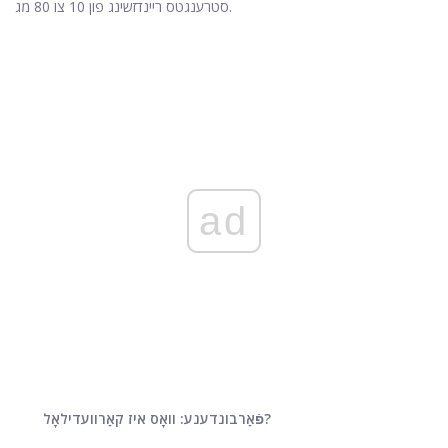
סטרענגטס ריינדזשינג פון 10 צו 80 מג.
ad
פֿאַרבונדענע: וואָס איז קאַרוועדילאָל?