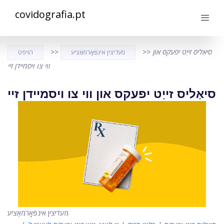
covidografia.pt
סיאַליס זייַט יפעקס און
>>
>>
מעדיצין אינפֿאָרמאַציע
הויפּט
ווי צו ויסמיידן זיי
סיאַליס זייַט יפעקס און ווי צו ויסמיידן זיי
מעדיצין אינפֿאָרמאַציע