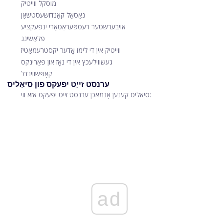
מוסקל ווייטיק
נאַסאַל קאַנדזשעסטשאַן
אויבערשטער רעספּעראַטאָרי ינפעקציע
פלאַשינג
ווייטיק אין די לימז אָדער יקסטרעמאַטיז
געשווילעכץ אין די נאָז און פאַרינקס
קאָפּשווינדל
ערנסט זייַט יפעקס פון סיאַליס
סיאַליס קענען אָנמאַכן ערנסט זייַט יפעקס אַזאַ ווי:
ad