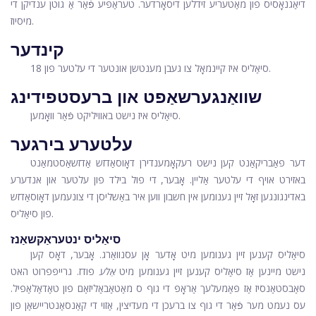
דיאַגנאָסיס פון מאַטעריע זידלען דיסאָרדער. טעראַפּיע פֿאַר אַ גוטן ענדיקן די
מיסיוז.
קינדער
סיאַליס איז קיינמאָל צו געבן מענטשן אונטער די עלטער פון 18.
שוואַנגערשאַפט און ברעסטפידינג
סיאַליס איז נישט באוויליקט פֿאַר וואָמען.
עלטערע בירגער
דער פאַבריקאַנט קען נישט רעקאָמענדירן דאָוסאַדזש אַדזשאַסטמאַנט
באזירט אויף די עלטער אַליין. אָבער, די פול בילד פון עלטער און אנדערע
באדינגונגען זאָל זיין גענומען אין חשבון ווען איר באַשליסן די צונעמען דאָוסאַדזש
פון סיאַליס.
סיאַליס ינטעראַקשאַנז
סיאַליס קענען זיין גענומען מיט אָדער אָן עסנוואַרג. אָבער, דאָס קען
נישט מיינען אַז סיאַליס קענען זיין גענומען מיט
אַלע
פודז. גרייפּפרוט האט
סאַבסטאַנסיז אַז פּאַמעלעך אַראָפּ די גוף ס מאַטאַבאַליזאַם פון טאַדאַלאַפיל.
עס נעמט מער פֿאַר די גוף צו ברעכן די מעדיצין, אַזוי די קאַנסאַנטריישאַן פון