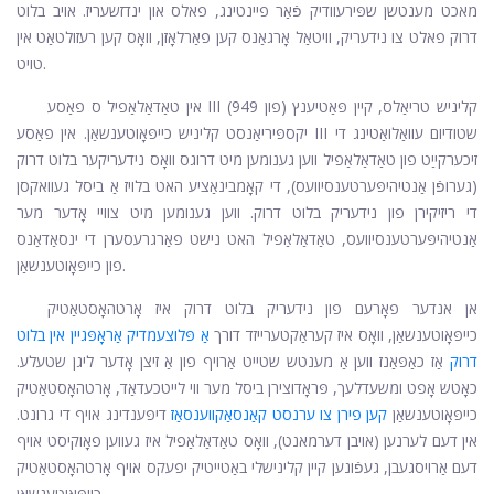
מאכט מענטשן שפּירעוודיק פֿאַר פיינטינג, פאלס און ינדזשעריז. אויב בלוט
דרוק פאלט צו נידעריק, וויטאַל אָרגאַנס קען פאַרלאָזן, וואָס קען רעזולטאַט אין
טויט.
אין טאַדאַלאַפיל ס פאַסע III קליניש טריאַלס, קיין פּאַטיענץ (פון 949)
יקספּיריאַנסט קליניש כייפּאָוטענשאַן. אין פאַסע III שטודיום עוואַלואַטינג די
זיכערקייַט פון טאַדאַלאַפיל ווען גענומען מיט דרוגס וואָס נידעריקער בלוט דרוק
(גערופֿן אַנטיהיפּערטענסיוועס), די קאָמבינאַציע האט בלויז אַ ביסל געוואקסן
די ריזיקירן פון נידעריק בלוט דרוק. ווען גענומען מיט צוויי אָדער מער
אַנטיהיפּערטענסיוועס, טאַדאַלאַפיל האט נישט פאַרגרעסערן די ינסאַדאַנס
פון כייפּאָוטענשאַן.
אן אנדער פאָרעם פון נידעריק בלוט דרוק איז אָרטהאָסטאַטיק
כייפּאָוטענשאַן, וואָס איז קעראַקטערייזד דורך
אַ פּלוצעמדיק אַראָפּגיין אין בלוט
דרוק
אַז כאַפּאַנז ווען אַ מענטש שטייט אַרויף פון אַ זיצן אָדער ליגן שטעלע.
כאָטש אָפט ומשעדלעך, פּראָדוצירן ביסל מער ווי לייטכעדאַד, אָרטהאָסטאַטיק
כייפּאָוטענשאַן
קען פירן צו ערנסט קאַנסאַקווענסאַז
דיפּענדינג אויף די גרונט.
אין דעם לערנען (אויבן דערמאנט), וואָס טאַדאַלאַפיל איז געווען פאָוקיסט אויף
דעם אַרויסגעבן, געפֿונען קיין קלינישלי באַטייטיק יפעקס אויף אָרטהאָסטאַטיק
כייפּאָוטענשאַן.