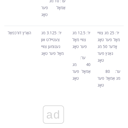
ער: 10 מג
אַמאָל פּער
טאָג
יר: 25 מג צוויי
יר: 12.5 מג
יר: 3.125 מג
האַרץ דורכפאַל
מאָל פּער טאָג
צוויי מאָל
צעטיילט און
אָדער 50 מג
פּער טאָג
גענומען צוויי
גאַנץ פּער
מאָל פּער טאָג
ער:
טאָג
40 מג
ער: 80
אַמאָל פּער
מג אַמאָל פּער
טאָג
טאָג
ad