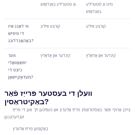
מיט אַ סטערילע
אַ סטערילע באַנדאַזש.
באַנדאַזש.
קורצע וויילע
קורצע וויילע
ווי לאַנג איז
די טיפּיש
באַהאַנדלונג?
קינדער און אַדאַלץ
קינדער און אַדאַלץ
ווער
יוזשאַוואַלי
ניצט די
מעדאַקיישאַן?
וועלן די בעסטער פּרייַז פֿאַר
באַקיטראַסין?
צייכן אַרויף פֿאַר באַסיטראַסין פּרייַז אַלערץ און געפֿינען זיך ווען די פּרייַז
ענדערונגען!
באַקומען פּרייַז אַלערץ