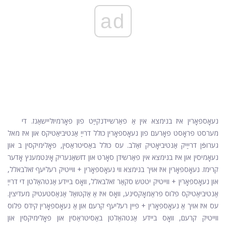
ad
נעאָספּאָרין איז בנימצא אין אַ פאַרשיידנקייַט פון פאָרמיוליישאַנז. די
מערסט פּראָסט פאָרעם פון נעאָספּאָרין כּולל דרייַ אַנטיביאַטיקס און איז מאל
גערופֿן דרייַיק אַנטיביאָטיק זאַלב. עס כּולל באַסיטראַסין, פּאָלימיקסין ב און
נעאָמיסין און איז בנימצא אין פאַרשידן סאָרט און דזשאַנעריק אָינטמענץ אָדער
קרימז. נעאָספּאָרין איז אויך בנימצא ווי נעאָספּאָרין + ווייטיק רעליעף זאלבאלל,
און נעאָספּאָרין + ווייטיק יטטש סקאַר זאלבאלל, וואָס ביידע אַנטהאַלטן די דרייַ
אַנטיביאַטיקס פּלוס פּראַמאָקסינע, וואָס איז אַ אַקטואַל אַנאַסטעטיק מעדיצין.
עס איז אויך אַ נעאָספּאָרין + פּיין רעליעף קרעם און אַ נעאָספּאָרין קידס פּלוס
ווייטיק קרעם, וואָס ביידע אַנטהאַלטן באַסיטראַסין און פּאָלימיקסין און