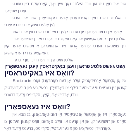
אויב איר טאָן ניט זען ווונד היילונג נאָך איין וואָך, קאָנטאַקט דיין געזונט
זאָרגן שפּייַזער.
דו זאלסט נישט נוצן באַקיטראַסין אָדער נעאָספּאָרין אויב איר זענט
אַלערדזשיק צו די ינגרידיאַנט (s).
דו זאלסט נישט נוצן אין די אויג (s) אָדער אין גרויס געביטן פון דעם גוף.
האַלטן ניצן די מעדאַקיישאַן און קאָנטאַקט דיין געזונט זאָרגן שפּייַזער אויב
דיין צושטאַנד ווערט ערגער אָדער איר אַנטוויקלען אַ ויסשיט אָדער קיין
רעאַקציע צו די מעדאַקיישאַן.
האַלטן אויס פון די דערגרייכן פון קינדער.
אָפֿט געשטעלטע פֿראגן וועגן באַקיטראַסין קעגן נעאָספּאָרין
וואָס איז באַקיטראַסין?
Bacitracin איז אַן אַקטואַל אַנטיביאָטיק זאַלב אָן-דעם-טאָמבאַנק וואָס
קענען זיין געניצט ווי ערשטער הילף צו פאַרמייַדן ינפעקציע פֿון מינערווערטיק
ווונדז, אַברייזשאַנז, קאַץ, סקרייפּס אָדער ברענט.
וואָס איז נעאָספּאָרין?
נעאָספּאָרין איז אַן אַקטואַל אַנטיביאָטיק אָן-דעם-טאָמבאַנק, בנימצא אין
סאָרט און דזשאַנעריק, און אין קרעם און זאַלב פאָרעם, וואָס קענען העלפֿן צו
פאַרמיידן ינפעקציע פֿון מינערווערטיק סקרייפּס, ברענט אָדער קאַץ.