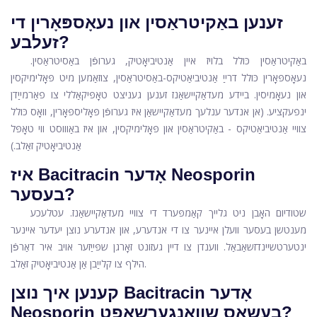
זענען באַקיטראַסין און נעאָספּאָרין די
זעלבע?
באַקיטראַסין כּולל בלויז איין אַנטיביאָטיק, גערופֿן באַסיטראַסין.
נעאָספּאָרין כּולל דרייַ אַנטיביאַטיקס-באַסיטראַסין, צוזאַמען מיט פּאָלימיקסין
און נעאָמיסין. ביידע מעדאַקיישאַנז זענען געניצט טאָפּיקאַללי צו פאַרמייַדן
ינפעקציע. (אן אנדער ענלעך מעדאַקיישאַן איז גערופֿן פּאָליספּאָרין, וואָס כּולל
צוויי אַנטיביאַטיקס - באַקיטראַסין און פּאָלימיקסין, און איז באַוווסט ווי טאָפּל
אַנטיביאָטיק זאַלב.)
איז Bacitracin אָדער Neosporin
בעסער?
שטודיום האָבן ניט גלייך קאַמפּערד די צוויי מעדאַקיישאַנז. עטלעכע
מענטשן בעסער וועלן איינער צו די אנדערע, און אנדערע נוצן יעדער איינער
ינטערטשיינדזשאַבאַל. ווענדן צו דיין געזונט זאָרגן שפּייַזער אויב איר דאַרפֿן
הילף צו קלייַבן אַן אַנטיביאָטיק זאַלב.
קענען איך נוצן Bacitracin אָדער
Neosporin בעשאַס שוואַנגערשאַפט?