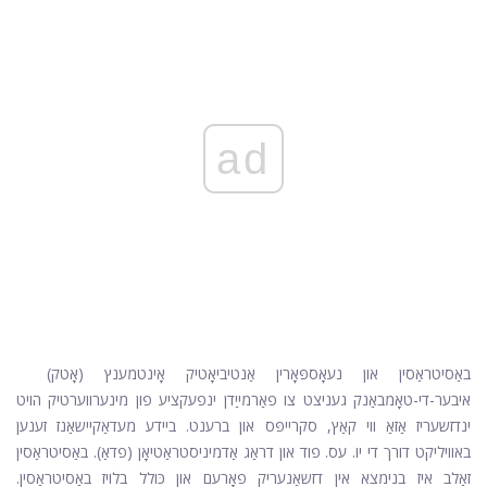
ad
באַסיטראַסין און נעאָספּאָרין אַנטיביאָטיק אָינטמענץ (אָטק)
איבער-די-טאָמבאַנק געניצט צו פאַרמייַדן ינפעקציע פון ​​מינערווערטיק הויט
ינדזשעריז אַזאַ ווי קאַץ, סקרייפּס און ברענט. ביידע מעדאַקיישאַנז זענען
באוויליקט דורך די יו. עס. פוד און דראַג אַדמיניסטראַטיאָן (פדאַ). באַסיטראַסין
זאַלב איז בנימצא אין דזשאַנעריק פאָרעם און כּולל בלויז באַסיטראַסין.