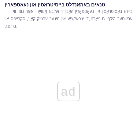
טנאָים באהאנדלט בייסיטראַסין און נעאָספּאָרין
ביידע באַסיטראַסין און נעאָספּאָרין האָבן די זעלבע אָנווייַז - פֿאַר נוצן ווי
ערשטער הילף צו פאַרמייַדן ינפעקציע אין מינערווערטיק קאַץ, סקרייפּס און
ברענט.
ad