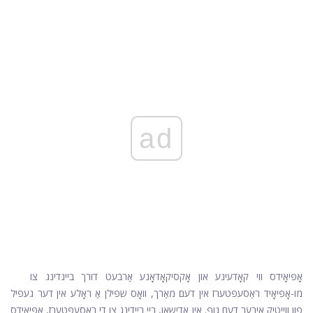
ad
אָפּיאָידס ווי קאָדעינע און אָקסיקאָדאָנע אַרבעט דורך ביינדינג צו
מו-אָפּיאָיד ראַסעפּטערז אין דעם מאַרך, וואָס שפּילן אַ ראָלע אין דער געפיל
פון ווייטיק איבער דעם גוף. אין אַדישאַן, ביי ביידינג צו די ראַסעפּטערז, אָפּיאָידס