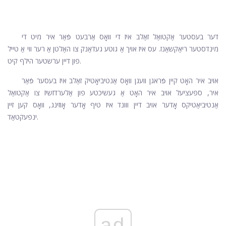
דער בעסטער אַקטואַל זאַלב איז די וואָס אַרבעט פֿאַר איר מיט די
מינדסטער ריאַקשאַנז. עס איז אויך אַ גוטע געדאַנק צו האַלטן אַ רער ווי אַ טייל
פון דיין ערשטער הילף קיט.
אויב איר האָט קיין פֿראגן וועגן וואָס אַנטיביאָטיק זאַלב איז בעסער פֿאַר
איר, ספּעציעל אויב איר האָט אַ געשיכטע פון ​​אַלערדזשיז צו אַקטואַל
אַנטיביאַטיקס אָדער אויב דיין ווונד איז טיף אָדער אָוזינג, וואָס קען זיין
ינפעקטאַד.
ad