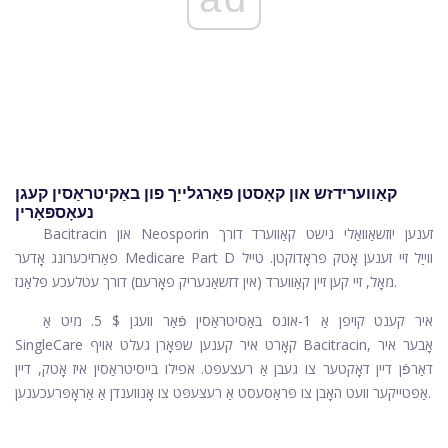
קאַווערידזש און קאָסטן פאַרגלייַך פון באַקיטראַסין קעגן
נעאָספּאָרין
Bacitracin און Neosporin זענען יוזשאַוואַלי נישט קאַווערד דורך
פאַרזיכערונג אָדער Medicare Part D ווייַל זיי זענען אָטק פּראָדוקטן. טייל
מאָל, זיי קען זיין קאַווערד (אין דזשאַנעריק פאָרעם) דורך עטלעכע פּלאַנז.
איר קענט קויפן אַ 1-אונס באַסיטראַסין פֿאַר וועגן $ 5. מיט אַ
SingleCare קאָרט איר קענען שפּאָרן געלט אויף Bacitracin, אָבער איר
דאַרפֿן דיין דאָקטער צו געבן אַ רעצעפּט. אפילו בייסיטראַסין איז אָטק, דיין
אַפּטייקער וועט האָבן צו פּראַסעסט אַ רעצעפּט צו אָנווענדן אַ אַראָפּרעכענען.