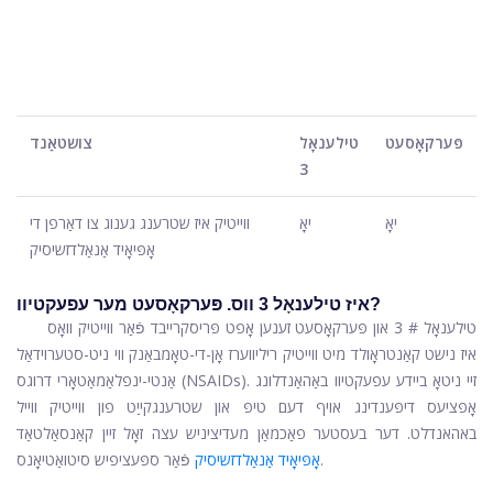
פּערקאָסעט
טילענאָל
צושטאַנד
3
יאָ
יאָ
ווייטיק איז שטרענג גענוג צו דאַרפן די
אָפּיאָיד אַנאַלדזשיסיק
איז טילענאָל 3 ווס. פּערקאָסעט מער עפעקטיוו?
טילענאָל # 3 און פּערקאָסעט זענען אָפט פּריסקרייבד פֿאַר ווייטיק וואָס
איז נישט קאַנטראָולד מיט ווייטיק ריליווערז אָן-די-טאָמבאַנק ווי ניט-סטערוידאַל
אַנטי-ינפלאַמאַטאָרי דרוגס (NSAIDs). זיי ניטאָ ביידע עפעקטיוו באַהאַנדלונג
אָפּציעס דיפּענדינג אויף דעם טיפּ און שטרענגקייַט פון ווייטיק ווייל
באהאנדלט. דער בעסטער פאַכמאַן מעדיציניש עצה זאָל זיין קאַנסאַלטאַד
פֿאַר ספּעציפיש סיטואַטיאָנס.
אָפּיאָיד אַנאַלדזשיסיק