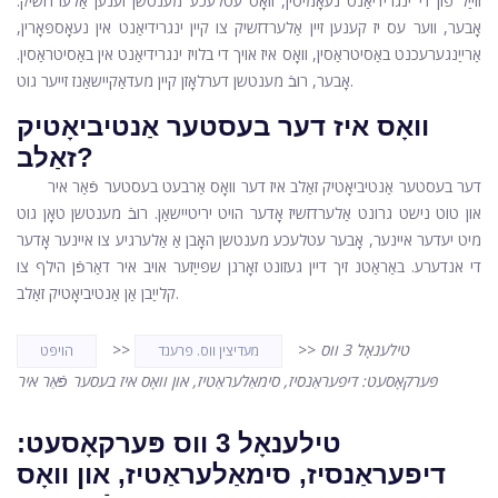
ווייַל פון די ינגרידיאַנט נעאָמיסין, וואָס עטלעכע מענטשן זענען אַלערדזשיק.
אָבער, ווער עס יז קענען זיין אַלערדזשיק צו קיין ינגרידיאַנט אין נעאָספּאָרין,
אַרייַנגערעכנט באַסיטראַסין, וואָס איז אויך די בלויז ינגרידיאַנט אין באַסיטראַסין.
אָבער, רובֿ מענטשן דערלאָזן קיין מעדאַקיישאַנז זייער גוט.
וואָס איז דער בעסטער אַנטיביאָטיק
זאַלב?
דער בעסטער אַנטיביאָטיק זאַלב איז דער וואָס אַרבעט בעסטער פֿאַר איר
און טוט נישט גרונט אַלערדזשיז אָדער הויט יריטיישאַן. רובֿ מענטשן טאָן גוט
מיט יעדער איינער, אָבער עטלעכע מענטשן האָבן אַ אַלערגיע צו איינער אָדער
די אנדערע. באַראַטנ זיך דיין געזונט זאָרגן שפּייַזער אויב איר דאַרפֿן הילף צו
קלייַבן אַן אַנטיביאָטיק זאַלב.
טילענאָל 3 ווס
>>
>>
מעדיצין ווס. פרענד
הויפּט
פּערקאָסעט: דיפעראַנסיז, סימאַלעראַטיז, און וואָס איז בעסער פֿאַר איר
טילענאָל 3 ווס פּערקאָסעט:
דיפעראַנסיז, סימאַלעראַטיז, און וואָס