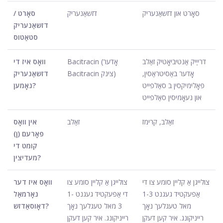
סאָרט און דזשאַנעריק
דזשאַנעריק
סאָרט /
דזשאַנעריק
סטאַטוס
דרייַיק אַנטיביאָטיק זאַלב
Bacitracin (אָדער
וואָס איז די
אָדער באַסיטראַסין,
Bacitracin צינק)
דזשאַנעריק
פּאָלימיקסין ב סאַלפייט
נאָמען?
און נעאָמיסין סאַלפייט
זאַלב, קרימז
זאַלב
אין וואָס
פאָרעם (ן)
קומט די
מעדיצין?
צולייגן אַ קליין סומע צו די
צולייגן אַ קליין סומע צו
וואָס איז דער
אַפעקטיד געגנט 1-3
די אַפעקטיד געגנט 1-
נאָרמאַל
מאל טעגלעך נאָך
3 מאל טעגלעך נאָך
דאָוסאַדזש?
רייניקונג. איר קען דעקן
רייניקונג. איר קען דעקן