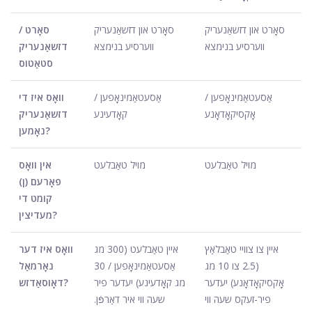
סאָרט און דזשאַנעריק
סאָרט און דזשאַנעריק
סאָרט /
ווערסיע בנימצא
ווערסיע בנימצא
דזשאַנעריק
סטאַטוס
אַסעטאַמינאָפען /
אַסעטאַמינאָפען /
וואָס איז די
אָקסיקאָדאָנע
קאָדעינע
דזשאַנעריק
נאָמען?
מויל טאַבלעט
מויל טאַבלעט
אין וואָס
פאָרעם (ן)
קומט די
מעדיצין?
איין צו צוויי טאַבלאַץ
איין טאַבלעט (300 מג
וואָס איז דער
(2.5 צו 10 מג
אַסעטאַמינאָפען / 30
נאָרמאַל
אָקסיקאָדאָנע) יעדער
מג קאָדעינע) יעדער פיר
דאָוסאַדזש?
פיר-זעקס שעה ווי
שעה ווי איר דאַרפֿן.