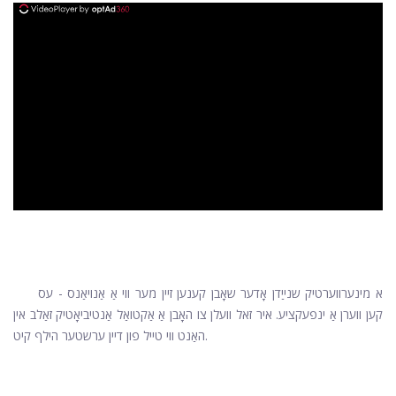
ad
א מינערווערטיק שנייַדן אָדער שאָבן קענען זיין מער ווי אַ אַנויאַנס - עס
קען ווערן אַ ינפעקציע. איר זאל וועלן צו האָבן אַ אַקטואַל אַנטיביאָטיק זאַלב אין
האַנט ווי טייל פון דיין ערשטער הילף קיט.