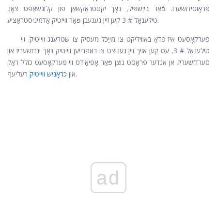
פּראָוסידזשערז. פֿאַר בייַשפּיל, נאָך יקסטראַקשאַן פון קלוגשאַפט צאָן,
טילענאָל # 3 קען זיין געגעבן פֿאַר ווייטיק אַדמיניסטראַציע.
פּערקאָסעט איז פדאַ באוויליקט צו מייַכל מעסיק צו שטרענג ווייטיק. ווי
טילענאָל # 3, עס קען אויך זיין געניצט צו באַפרייַען ווייטיק נאָך ינדזשעריז און
סערדזשעריז. אן אנדער פּראָסט נוצן פֿאַר אָפּיאָידס ווי פּערקאָסעט כולל ראַק
רעליעף.
און
כראָניש ווייטיק
ad