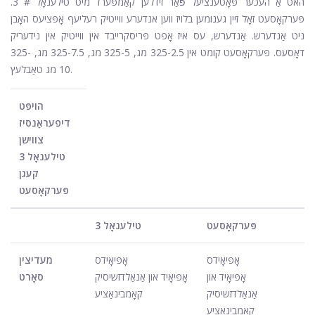
האט אַ העכער פּאָטענציעל פֿאַר זידלען קאַמפּערד מיט טילענאָל # 3.
פּערקאָסעט זאָל זיין גענומען בלויז ווען אנדערע ווייטיק רעליעף אָפּציעס האָבן
ניט אַנדערש. אַנדערש, עס איז אָפט פּריסקרייבד אין ווייטיק אין נידעריק
דאָסעס. פּערקאָסעט קומט אין 325-2.5 מג, 325-5 מג, 325-7.5 מג, 325-
10 מג טאַבלעץ.
הויפּט
דיפעראַנסיז
צווישן
טילענאָל 3
קעגן
פּערקאָסעט
פּערקאָסעט
טילענאָל 3
אָפּיאָידס
אָפּיאָידס
מעדיצין
אָפּיאָיד און
אָפּיאָיד און אַנאַלדזשיסיק
סאָרט
אַנאַלדזשיסיק
קאָמבינאַציע
קאָמבינאַציע