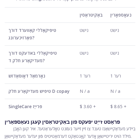
נעאָספּאָרין
באַקיטראַסין
נישט
נישט
טיפּיקאַללי קאַווערד דורך
פאַרזיכערונג?
נישט
נישט
טיפּיקאַללי באדעקט דורך
מעדיקאַרע חלק ד?
1 רער
1 רער
נאָרמאַל דאָוסאַדזש
N / a
N / a
טיפּיש מעדיקאַרע חלק D copay
$ 8.65 +
$ 3.60 +
SingleCare פּרייַז
פּראָסט זייַט יפעקס פון באַקיטראַסין קעגן נעאָספּאָרין
ביידע מעדאַקיישאַנז טענד צו זיין זייער געזונט טאָלעראַטעד. איר קען האָבן
מילד הויט יריטיישאַן אָדער קאָנטאַקט דערמאַטיטיס פֿון יעדער מעדאַקיישאַן.