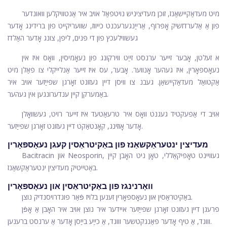
מיט מעדאַקיישאַנז, זוכן מעדיציניש נויטפאַל אויב איר אַנטוויקלען וואונדער
פון אַ אַלערדזשיק אָפּרוף, אַרייַנגערעכנט כייווז, שוועריקייט פון ברידינג אָדער
געשווילעכץ פון די פּנים, ליפן, צונג אָדער האַלדז
א זעלטן, אָבער זייער ערנסט זייַט ווירקונג פון נעאָמיסין, וואָס איז אין
נעאָספּאָרין, איז געהער אָנווער. אָבער, עס איז זייער אַנלייקלי צו פאַלן מיט
אַקטואַל מעדאַקיישאַן. געבנ צו וויסן דיין געזונט זאָרגן שפּייַזער אויב איר
באַמערקן קיין ענדערונגען אין געהער.
אויב די אַפעקטיד געגנט וואָס איר טרעאַטעד איז זייער רויט, געשוואָלן
אָדער אָוזינג, קאָנטאַקט דיין געזונט זאָרגן שפּייַזער.
מעדיצין ינטעראַקשאַנז פון באַקיטראַסין קעגן נעאָספּאָרין
Bacitracin און Neosporin, געוויינט טאָפּיקאַללי, טאָן ניט האָבן קיין
באַטייטיק מעדיצין ינטעראַקשאַנז.
וואָרנינגז פון באַקיטראַסין און נעאָספּאָרין
באַקיטראַסין און נעאָספּאָרין זענען בלויז פֿאַר פונדרויסנדיק נוצן.
פרעגן דיין געזונט זאָרגן שפּייַזער איידער איר נוצן אויב איר האָבן אַ אָפֿן
ווונד, אַ טיף אָדער פּאַנגקטשער ווונד, אַ כייַע בייַסן אָדער אַ ערנסט ברענען.