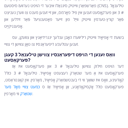
פאַרשפּאַרן ווייטיק סיגנאַלז איבער די הויפט נערוועז סיסטעם (CNS). טילענאָל
# 3 און פּערקאָסעט זענען אין פּיל פאָרמס, און זיי זענען מענט צו ווערן געניצט
פֿאַר קורץ-טערמין ווייטיק ווייַל פון זייער פּאָטענציעל פֿאַר זידלען און
אָפענגיקייַט.
בשעת די אָפּיאָיד ווייטיק ריליווערז האָבן ענלעך ינגרידיאַנץ און צוועקן, עס
זענען עטלעכע דיפעראַנסיז צו טאָן צווישן די צוויי.
וואָס זענען די הויפּט דיפעראַנסיז צווישן טילענאָל 3 קעגן
פּערקאָסעט?
דער הויפּט חילוק צווישן טילענאָל # 3 און פּערקאָסעט איז אַז
פּערקאָסעט איז אַ מער שטאַרק רעצעפּט אָפּיאָיד. טילענאָל # 3 כּולל
קאָדעינע, וואָס איז שוואַך ווי די בענטשמאַרק אָפּיאָיד, מאָרפין. אין קאַנטראַסט,
פּערקאָסעט כּולל אָקסיקאָדאָנע, אַן אָפּיאָיד אַז ס
כּמעט צוויי מאָל מער
ווי מאָרפין.
שטאַרק