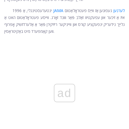
JAMA לערנען
געפונען אַז ווייַס פּעטראָלאַטום
ינטערעסטינגלי, אַ 1996
איז אַ זיכער און עפעקטיוו זאַלב פֿאַר ווונד זאָרג. ווייסע פּעטראָלאַטום האט אַ
גלייַך נידעריק ינפעקציע קורס און ווייניקער ריזיקירן פֿאַר אַ אַלערדזשיק אָפּרוף
ווען קאַמפּערד מיט באַקיטראַסין.
ad