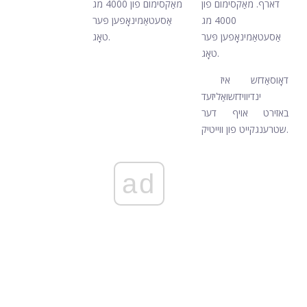
דארף. מאַקסימום פון
מאַקסימום פון 4000 מג
4000 מג
אַסעטאַמינאָפען פּער
אַסעטאַמינאָפען פּער
טאָג.
טאָג.
דאָוסאַדזש איז
ינדיווידזשואַליזעד
באזירט אויף דער
שטרענגקייט פון ווייטיק.
ad