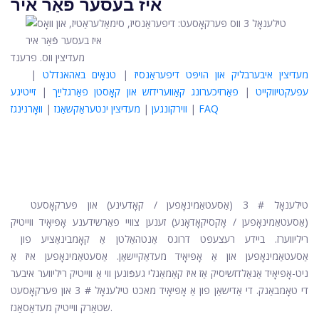
איז בעסער פֿאַר איר
מעדיצין ווס. פרענד
מעדיצין איבערבליק און הויפּט דיפעראַנסיז
|
טנאָים באהאנדלט
|
עפעקטיווקייט
|
פאַרזיכערונג קאַווערידזש און קאָסטן פאַרגלייַך
|
זייטיגע
FAQ
|
ווירקונגען
|
מעדיצין ינטעראַקשאַנז
|
וואָרנינגז
טילענאָל # 3 (אַסעטאַמינאָפען / קאָדעינע) און פּערקאָסעט
(אַסעטאַמינאָפען / אָקסיקאָדאָנע) זענען צוויי פאַרשידענע אָפּיאָיד ווייטיק
ריליווערז. ביידע רעצעפּט דרוגס אַנטהאַלטן אַ קאָמבינאַציע פון ​​
אַסעטאַמינאָפען און אַ אָפּיאָיד מעדאַקיישאַן. אַסעטאַמינאָפען איז אַ
ניט-אָפּיאָיד אַנאַלדזשיסיק אַז איז קאַמאַנלי געפֿונען ווי אַ ווייטיק ריליווער איבער
די טאָמבאַנק. די אַדישאַן פון אַ אָפּיאָיד מאכט טילענאָל # 3 און פּערקאָסעט
שטאַרק ווייטיק מעדאַסאַנז.