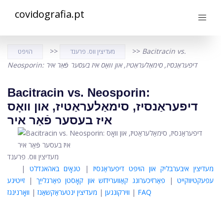
covidografia.pt
>>
>>
Bacitracin vs.
מעדיצין ווס. פרענד
הויפּט
Neosporin: דיפעראַנסיז, סימאַלעראַטיז, און וואָס איז בעסער פֿאַר איר
Bacitracin vs. Neosporin:
דיפעראַנסיז, סימאַלעראַטיז, און וואָס
איז בעסער פֿאַר איר
מעדיצין ווס. פרענד
מעדיצין איבערבליק און הויפּט דיפעראַנסיז
|
טנאָים באהאנדלט
|
עפעקטיווקייט
|
פאַרזיכערונג קאַווערידזש און קאָסטן פאַרגלייַך
|
זייטיגע
FAQ
|
ווירקונגען
|
מעדיצין ינטעראַקשאַנז
|
וואָרנינגז