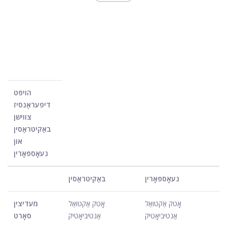
הויפּט
דיפעראַנסיז
צווישן
באַקיטראַסין
און
נעאָספּאָרין
נעאָספּאָרין
באַקיטראַסין
אָטק אַקטואַל
אָטק אַקטואַל
מעדיצין
אַנטיביאָטיק
אַנטיביאָטיק
סאָרט