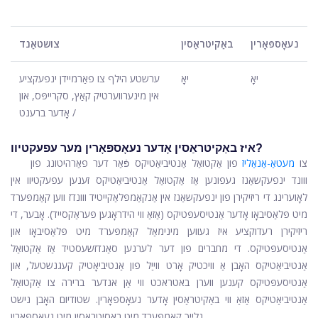
נעאָספּאָרין
באַקיטראַסין
צושטאַנד
יאָ
יאָ
ערשטע הילף צו פאַרמיידן ינפעקציע
אין מינערווערטיק קאַץ, סקרייפּס, און
/ אָדער ברענט
איז באַקיטראַסין אָדער נעאָספּאָרין מער עפעקטיוו?
צו
מעטאַ-אַנאַליז
פון אַקטואַל אַנטיביאַטיקס פֿאַר דער פאַרהיטונג פון
ווונד ינפעקשאַנז געפונען אַז אַקטואַל אַנטיביאַטיקס זענען עפעקטיוו אין
לאָוערינג די ריזיקירן פון ינפעקשאַנז אין אַנקאַמפּלאַקייטיד ווונדז ווען קאַמפּערד
מיט פּלאַסיבאָו אָדער אַנטיסעפּטיקס (אַזאַ ווי הידראָגען פּעראַקסייד). אָבער, די
ריזיקירן רעדוקציע איז געווען מינימאַל קאַמפּערד מיט פּלאַסיבאָו און
אַנטיסעפּטיקס. די מחברים פון דער לערנען סאַגדזשעסטיד אַז אַקטואַל
אַנטיביאַטיקס האָבן אַ וויכטיק אָרט ווייַל פון אַנטיביאָטיק קעגנשטעל, און
אַנטיסעפּטיקס קענען ווערן באטראכט ווי אַן אנדער ברירה צו אַקטואַל
אַנטיביאַטיקס אַזאַ ווי באַקיטראַסין אָדער נעאָספּאָרין. שטודיום האָבן נישט
גלייַך קאַמפּערד מיט באַסיטראַסין מיט נעאָספּאָרין.