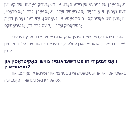
נעאָספּאָרין איז בנימצא אין ביידע סאָרט און דזשאַנעריק פאָרעם, איר קען זען
דעם נאָמען ווי אַ דרייַיק אַנטיביאָטיק זאַלב. נעאָספּאָרין כּולל באַסיטראַסין,
צוזאַמען מיט פּאָלימיקסין ב סולפאַטע און נעאָמיסין, אַזוי דער נאָמען דרייַיק
אַנטיביאָטיק זאַלב, ווייַל עס כּולל דרייַ אַנטיביאַטיקס.
כאָטש ביידע מעדאַקיישאַנז זענען אָטק אַנטיביאָטיק אָינטמענץ געניצט
פֿאַר ווונד זאָרגן, אָבער זיי האָבן עטלעכע דיפעראַנסיז וואָס מיר וועלן דיסקוטירן
אונטן.
וואָס זענען די הויפּט דיפעראַנסיז צווישן באַקיטראַסין און
נעאָספּאָרין?
באַקיטראַסין איז אַן אַנטיביאָטיק זאַלב בנימצא אין דזשאַנעריק פאָרעם, און
עס קען זיין געפֿונען אָן-די-טאָמבאַנק.