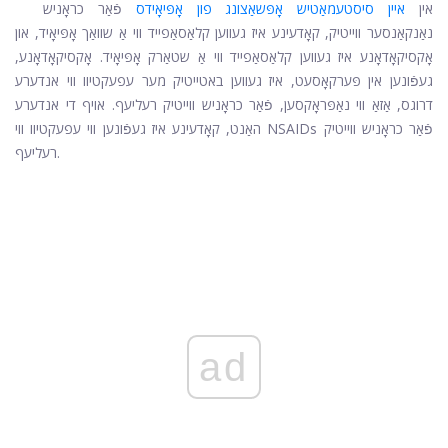
אין
איין סיסטעמאַטיש אָפּשאַצונג פון אָפּיאָידס
פֿאַר כראָניש
נאַנקאַנסער ווייטיק, קאָדעינע איז געווען קלאַסאַפייד ווי אַ שוואַך אָפּיאָיד, און
אָקסיקאָדאָנע איז געווען קלאַסאַפייד ווי אַ שטאַרק אָפּיאָיד. אָקסיקאָדאָנע,
געפֿונען אין פּערקאָסעט, איז געווען באטייטיק מער עפעקטיוו ווי אנדערע
דרוגס, אַזאַ ווי נאַפּראָקסען, פֿאַר כראָניש ווייטיק רעליעף. אויף די אנדערע
האַנט, קאָדעינע איז געפֿונען ווי עפעקטיוו ווי NSAIDs פֿאַר כראָניש ווייטיק
רעליעף.
ad