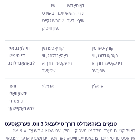
דאָוסאַדזש איז
ינדיווידזשואַליזעד באזירט
אויף דער שטרענגקייט
פון ווייטיק.
קורץ-טערמין
קורץ-טערמין
ווי לאַנג איז
באַהאַנדלונג, ווי
באַהאַנדלונג, ווי
די טיפּיש
דירעקטעד דורך אַ
דירעקטעד דורך אַ
באַהאַנדלונג?
שפּייַזער
שפּייַזער
אַדאַלץ
אַדאַלץ
ווער
יוזשאַוואַלי
ניצט די
מעדאַקיישאַן?
טנאָים באהאנדלט דורך טילענאָל 3 ווס. פּערקאָסעט
טילענאָל # 3 איז FDA-באוויליקט צו מייַכל מילד צו מעסיק ווייטיק. עס
איז אָפט פּריסקרייבד צו באַפרייַען ווייטיק נאָך זיכער ינדזשעריז אָדער דענטאַל