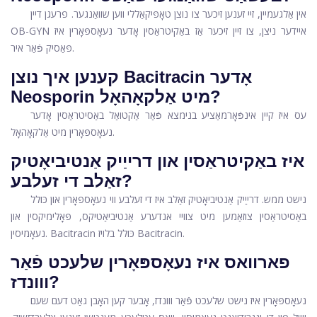
אין אַלגעמיין, זיי זענען זיכער צו נוצן טאָפּיקאַללי ווען שוואַנגער. פרעגן דיין
OB-GYN איידער ניצן, צו זיין זיכער אַז באַקיטראַסין אָדער נעאָספּאָרין איז
פּאַסיק פֿאַר איר.
קענען איך נוצן Bacitracin אָדער
Neosporin מיט אַלקאָהאָל?
עס איז קיין אינפֿאָרמאַציע בנימצא פֿאַר אַקטואַל באַסיטראַסין אָדער
נעאָספּאָרין מיט אַלקאָהאָל.
איז באַקיטראַסין און דרייַיק אַנטיביאָטיק
זאַלב די זעלבע?
נישט ממש. דרייַיק אַנטיביאָטיק זאַלב איז די זעלבע ווי נעאָספּאָרין און כּולל
באַסיטראַסין צוזאַמען מיט צוויי אנדערע אַנטיביאַטיקס, פּאָלימיקסין און
נעאָמיסין. Bacitracin כּולל בלויז Bacitracin.
פארוואס איז נעאָספּאָרין שלעכט פֿאַר
ווונדז?
נעאָספּאָרין איז נישט שלעכט פֿאַר ווונדז, אָבער קען האָבן גאַט דעם שעם