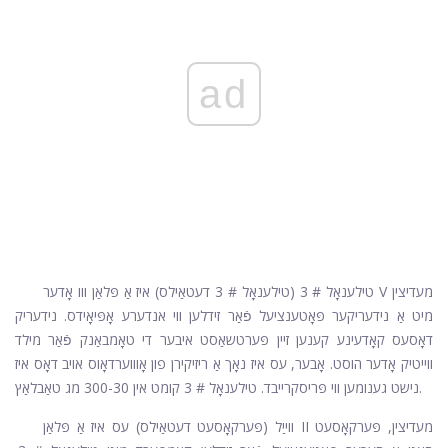
ad
טילענאָל # 3 (טילענאָל # 3 דעטאַילס) איז אַ פּלאַן ווו אָדער V מעדיצין
מיט אַ נידעריקער פּאָטענציעל פֿאַר זידלען ווי אנדערע אָפּיאָידס. נידעריק
דאָסעס קאָדעינע קענען זיין פּערטשאַסט איבער די טאָמבאַנק פֿאַר מילד
ווייטיק אָדער הוסט. אָבער, עס איז נאָך אַ ריזיקירן פון אָוווערדאָוס אויב דאָס איז
נישט גענומען ווי פּריסקרייבד. טילענאָל # 3 קומט אין 300-30 מג טאַבלאַץ.
ווייַל (פּערקאָסעט דעטאַילס) עס איז אַ פּלאַן II מעדיצין, פּערקאָסעט