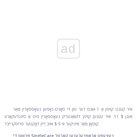
ad
איר קענט קויפן אַ 1-אונס רער פון די סאָרט-נאָמען נעאָספּאָרין פֿאַר
וועגן $ 11. איר קענען קויפן דזשאַנעריק נעאָספּאָרין מיט אַ סינגלעקאַרע
קופּאָן פֿאַר ווייניקער ווי 9 $ אויב דיין דאָקטער פּריסקרייבד.
פּרוּווט די SingleCare רעצעפּט אַראָפּרעכענען קאַרטל