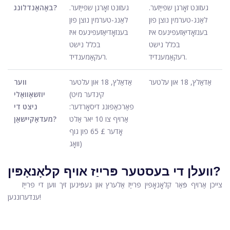
געזונט זאָרגן שפּייַזער.
געזונט זאָרגן שפּייַזער.
באַהאַנדלונג?
לאַנג-טערמין נוצן פון
לאַנג-טערמין נוצן פון
בענזאָדיאַזעפּינעס איז
בענזאָדיאַזעפּינעס איז
בכלל נישט
בכלל נישט
רעקאַמענדיד.
רעקאַמענדיד.
אַדאַלץ, 18 און עלטער
אַדאַלץ, 18 און עלטער
ווער
(קינדער מיט
יוזשאַוואַלי
פאַרכאַפּונג דיסאָרדער:
ניצט די
אַרויף צו 10 יאר אַלט
מעדאַקיישאַן?
אָדער £ 65 פון גוף
וואָג)
וועלן די בעסטער פּרייַז אויף קלאָנאָפּין?
צייכן אַרויף פֿאַר קלאָנאָפּין פּרייַז אַלערץ און געפֿינען זיך ווען די פּרייַז
ענדערונגען!