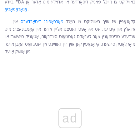
ביידע FDA באוויליקט צו מייַכל פּאַניק דיסאָרדער אין אַדאַלץ מיט אָדער אָן
.
אַגאָראַפאָביאַ
קלאָנאָפּין איז אויך באוויליקט צו מייַכל
פאַרכאַפּונג דיסאָרדערס
אין
אַדאַלץ און קינדער. עס איז אָפט געניצט אַליין אָדער אין קאָמבינאַציע מיט
אנדערע טריטמאַנץ פֿאַר לענאַקס-גאַסטאַוט סינדראָום, אַטאָניק סיזשערז און
מיאָקלאָניק סיזשערז. קלאָנאָפּין קען אויך זיין געוויינט אין יענע וואָס האָבן אַוועק
פון אַוועק אַוועק.
ad