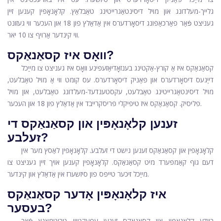
גלייך-מעלדונג און מויל דיסינטאַגרייטינג טאַבלאַץ. קלאָנאָפּין קענען זיין
געניצט פֿאַר פאַרכאַפּונג דיסאָרדערס אין אַדאַלץ פון 18 און העכער ווי געזונט
ווי קינדער אַרויף צו 10 יאר.
וואָס איז קסאַנאַקס?
קסאַנאַקס איז אַ קורץ-אַקטינג בענזאָדיאַזעפּינע וואָס איז געניצט צו מייַכל
דייַגעס דיסאָרדערס און פּאַניק דיסאָרדערס. עס קומט ווי אַ מויל טאַבלעט,
מויל דיסינטאַגרייטינג טאַבלעט, עקסטענדעד-מעלדונג טאַבלעט, און מויל
פליסיק. קסאַנאַקס איז טיפּיקלי פּריסקרייבד אין אַדאַלץ פון 18 און העכער.
זענען קלאָנאָפּין און קסאַנאַקס די
זעלבע?
קלאָנאָפּין און קסאַנאַקס זענען נישט די זעלבע. קלאָנאָפּין לאַסץ מער אין
דעם גוף קאַמפּערד מיט קסאַנאַקס. קלאָנאָפּין קענען אויך זיין געניצט צו
מייַכל זיכער טייפּס פון סיזשערז אין אַדאַלץ און קינדער.
איז קלאָנאָפּין אָדער קסאַנאַקס
בעסער?
ביידע קלאָנאָפּין און קסאַנאַקס זענען עפעקטיוו טריטמאַנץ פֿאַר