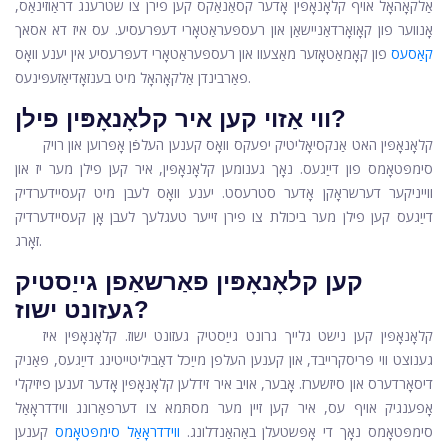
אַלקאָהאָל אויף קלאָנאָפּין אָדער קסאַנאַקס קען פירן צו שטרענג דראַוזינאַס,
אָנווער פון קאָואָרדאַניישאַן און רעספּעראַטאָרי דעפּרעסיע. עס איז דא אסאך
קאַסעס
פון קאָמאַטאָזער מאַצעוו און רעספּעראַטאָרי דעפּרעסיע אין יענע וואָס
פאַרבינדן אַלקאָהאָל מיט בענזאָדיאַזעפּינעס.
ווי אַזוי קען איר קלאָנאָפּין פילן?
קלאָנאָפּין האט אַנקסיאָליטיק יפעקס וואָס קענען העלפֿן אָפּרוען און רויק
סימפּטאָמס פון דייַגעס. נאָך גענומען קלאָנאָפּין, איר קען פילן מער יז און
ווייניקער דערשראָקן אָדער סטרעסט. יענע וואָס לעבן מיט קעסיידערדיק
דייַגעס קען פילן מער ביכולת צו פירן זייער טעגלעך לעבן אָן קעסיידערדיק
זאָרג.
קען קלאָנאָפּין פאַרשאַפן גייַסטיק
געזונט ישוז?
קלאָנאָפּין קען נישט גלייך גרונט גייַסטיק געזונט ישוז. קלאָנאָפּין איז
גענוצט ווי פּריסקרייבד, און קענען העלפן מייַכל דאַביליטייטינג דייַגעס, פּאַניק
דיסאָרדערס און סיזשערז. אָבער, אויב איר זידלען קלאָנאָפּין אָדער זענען פיזיקלי
אָפענגיק אויף עס, איר קען זיין מער מסתּמא צו דערפאַרונג ווידדראָאַל
סימפּטאָמס נאָך די אָפּשטעלן באַהאַנדלונג.
ווידדראָאַל סימפּטאָמס
קענען