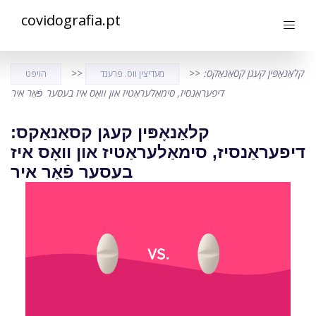
covidografia.pt
קלאַנאָפּין קעגן קסאַנאַקס:
>>
>>
מעדיצין ווס. פרענד
הויפּט
דיפעראַנסיז, סימאַלעראַטיז און וואָס איז בעסער פֿאַר איר
קלאַנאָפּין קעגן קסאַנאַקס:
דיפעראַנסיז, סימאַלעראַטיז און וואָס איז
בעסער פֿאַר איר