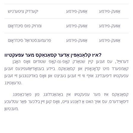
אַוועק-פירמע
אַוועק-פירמע
יקערדיק ציטערניש
אַוועק-פירמע
אַוועק-פירמע
ומרויק פוס סינדראָום
אַוועק-פירמע
אַוועק-פירמע
פּרעמענסטרואַל סינדראָום
איז קלאָנאָפּין אָדער קסאַנאַקס מער עפעקטיוו?
דערווייַל, עס זענען קיין שטאַרק קאָפּ-צו-קאָפּ שטודיום וואָס האָבן
קאַמפּערד מיט קלאָנאָפּין און קסאַנאַקס. ביידע בענזאָדיאַזעפּינעס זענען
עפעקטיוו דיפּענדינג אויף ווי זיי זענען געניצט און וואָס באדינגונגען זיי זענען
טרעאַטינג.
קסאַנאַקס איז מער עפעקטיוו אין באַהאַנדלונג פון פאַרכאַפּונג
דיסאָרדערס. עס אויך האט אַ לאַנגע צייט, וואָס קען זיין בילכער פֿאַר עטלעכע
מענטשן.