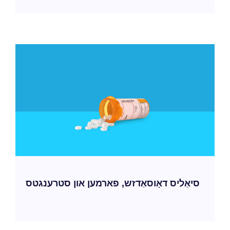
סיאַליס דאָוסאַדזש, פארמען און סטרענגטס