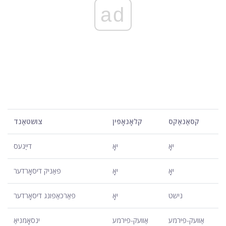
ad
קסאַנאַקס
קלאָנאָפּין
צושטאַנד
יאָ
יאָ
דייַגעס
יאָ
יאָ
פּאַניק דיסאָרדער
נישט
יאָ
פאַרכאַפּונג דיסאָרדער
אַוועק-פירמע
אַוועק-פירמע
ינסאָמניאַ