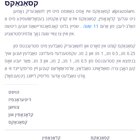
קסאַנאַקס
קסאַנאַקס איז אָפט באַוווסט מיט זיין דזשאַנעריק נאָמען alprazolam.
ניט ענלעך קלאָנאָפּין, קסאַנאַקס איז אַ קורץ-אַקטינג בענזאָדיאַזעפּינע מיט אַ
האַלב-לעבן פון אַרום
11 שעה
. שפּיץ בלוט קאַנסאַנטריישאַנז זענען ריטשט
אין איין צו צוויי שעה נאָך אַדמיניסטראַציע.
קסאַנאַקס קומט אין סאָרט און דזשאַנעריק טאַבלעץ מיט סטרענגטס פון
0.25 מג, 0.5 מג, 1 מג און 2 מג. עקסטענדעד-מעלדונג טאַבלעץ זענען אויך
בנימצא אין סטרענגטס פון 0.5 מג, 1 מג, 2 מג, און 3 מג. פֿאַר יענע וואָס
קען האָבן צרה סוואַלאָוינג טאַבלאַץ, אַלפּראַזאָלאַם קענען זיין פּריסקרייבד ווי אַ
אָדט טאַבלעט אָדער פליסיק לייזונג (ינטענסאָל).
הויפּט
דיפעראַנסיז
צווישן
קלאָנאָפּין און
קסאַנאַקס
קסאַנאַקס
קלאָנאָפּין