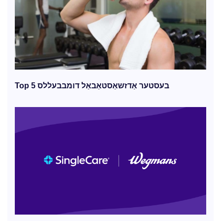
Top 5 בעסטער אַדזשאַסטאַבאַל דומבבעללס