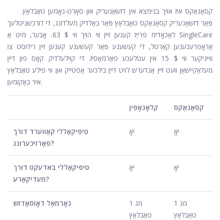
קסאַנאַקס איז אויך בנימצא אין דזשאַנעריק און סאָרט-נאָמען טאַבלאַץ.
פֿאַר דזשאַנעריק קסאַנאַקס טאַבלאַץ פֿאַר באַלדיק מעלדונג, די דורכשניטלעך
לאַכאָדימ פּרייַז קענען זיין ווי הויך ווי $ 63. אָבער, מיט אַ SingleCare
אַראָפּרעכענען קאַרטל, די קעשענע פֿאַר קעשענע קענען זיין רידוסט צו
ווייניקער ווי $ 15 אין עטלעכע פאַרמאַסיז. די קוילעלדיק קאָס פון דיין
מעדאַקיישאַן וועט זיין אַנדערש לויט דיין בילכער אַפּטייק און ווי פילע טאַבלאַץ
איר באַקומען.
קסאַנאַקס
קלאָנאָפּין
יאָ
יאָ
טיפּיקאַללי קאַווערד דורך
פאַרזיכערונג?
יאָ
יאָ
טיפּיקאַללי באדעקט דורך
מעדיקאַרע?
1 מג
1 מג
נאָרמאַל דאָוסאַדזש
טאַבלאַץ
טאַבלאַץ