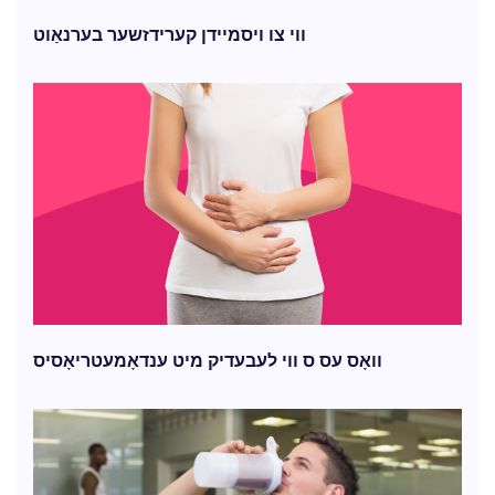
ווי צו ויסמיידן קערידזשער בערנאַוט
וואָס עס ס ווי לעבעדיק מיט ענדאָמעטריאָסיס