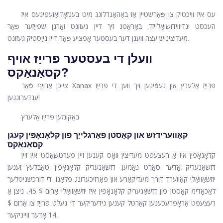
עס איז וויכטיק צו פֿאַרשטיין אַז באַהאַנדלונג מיט בענזאָדיאַזעפּינעס איז
העכסט ינדיווידזשואַלייזד. באַראַטנ זיך דיין געזונט זאָרגן שפּייַזער פֿאַר
מעדיציניש עצה וועגן דער בעסטער אָפּציע פֿאַר דיין גייַסטיק געזונט.
וועלן די בעסטער פּרייַז אויף
קסאַנאַקס?
צייכן אַרויף פֿאַר Xanax פּרייַז אַלערץ און געפֿינען זיך ווען די פּרייַז
ענדערונגען!
באַקומען פּרייַז אַלערץ
קאַווערידזש און קאָסטן פאַרגלייַך פון קלאָנאָפּין קעגן
קסאַנאַקס
קלאָנאָפּין איז אַ רעצעפּט מעדיצין וואָס קענען זיין פּערטשאַסט אין זיין
דזשאַנעריק אָדער סאָרט נאָמען. דזשאַנעריק קלאָנאָפּין טאַבלעץ זענען
יוזשאַוואַלי קאַווערד דורך מעדיקאַרע און פאַרזיכערונג פּלאַנז. די דורכשניטלעך
לאַכאָדימ קאָסטן פון דזשאַנעריק קלאָנאָפּין איז יוזשאַוואַלי אַרום $ 45. ניצן אַ
רעצעפּט אַראָפּרעכענען קאַרטל קענען נידעריקער די געלט פּרייַז צו אַרום $
14 אָדער ווייניקער.