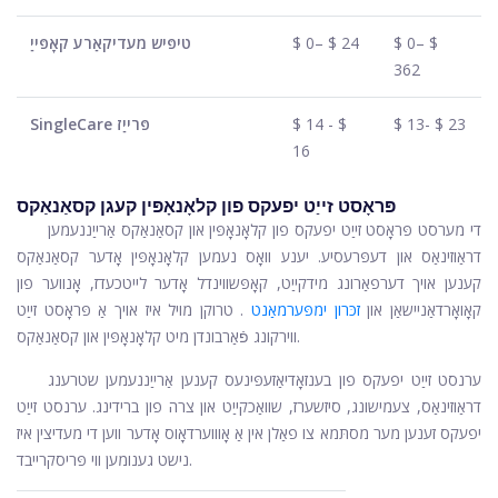
$ 0– $
$ 0– $ 24
טיפּיש מעדיקאַרע קאָפּייַ
362
$ 13- $ 23
$ 14 - $
SingleCare פּרייַז
16
פּראָסט זייַט יפעקס פון קלאָנאָפּין קעגן קסאַנאַקס
די מערסט פּראָסט זייַט יפעקס פון קלאָנאָפּין און קסאַנאַקס אַרייַננעמען
דראַוזינאַס און דעפּרעסיע. יענע וואָס נעמען קלאָנאָפּין אָדער קסאַנאַקס
קענען אויך דערפאַרונג מידקייַט, קאָפּשווינדל אָדער לייטכעדז, אָנווער פון
קאָואָרדאַניישאַן און
זכּרון ימפּערמאַנט
. טרוקן מויל איז אויך אַ פּראָסט זייַט
ווירקונג פֿאַרבונדן מיט קלאָנאָפּין און קסאַנאַקס.
ערנסט זייַט יפעקס פון בענזאָדיאַזעפּינעס קענען אַרייַננעמען שטרענג
דראַוזינאַס, צעמישונג, סיזשערז, שוואַכקייַט און צרה פון ברידינג. ערנסט זייַט
יפעקס זענען מער מסתּמא צו פאַלן אין אַ אָוווערדאָוס אָדער ווען די מעדיצין איז
נישט גענומען ווי פּריסקרייבד.