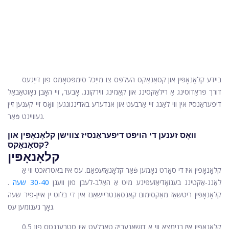
ביידע קלאָנאָפּין און קסאַנאַקס העלפּס צו מייַכל סימפּטאָמס פון דייַגעס
דורך פּראַדוסינג אַ רילאַקסינג און קאַמינג ווירקונג. אָבער, זיי האָבן נאָוטאַבאַל
דיפעראַנסיז אין ווי לאַנג זיי אַרבעט און אנדערע באדינגונגען וואָס זיי קענען זיין
געוויינט פֿאַר.
וואָס זענען די הויפּט דיפעראַנסיז צווישן קלאָנאָפּין און
קסאַנאַקס?
קלאָנאָפּין
קלאָנאָפּין איז די סאָרט נאָמען פֿאַר קלאָנאַזעפּאַם. עס איז באטראכט ווי אַ
לאַנג-אַקטינג בענזאָדיאַזעפּינע מיט אַ האַלב-לעבן פון וועגן
30-40 שעה
.
קלאָנאָפּין ריטשאַז מאַקסימום קאַנסאַנטריישאַנז אין די בלוט ין איין-פיר שעה
נאָך גענומען עס.
קלאָנאָפּין איז בנימצא ווי אַ דזשאַנעריק טאַבלעט אין סטרענגטס פון 0.5