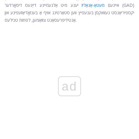
איינעם
מעטאַ-אַנאַליז
יענע מיט אַלגעמיינע דייַגעס דיסאָרדער (GAD)
יקספּיריאַנסט געוואקסן בענעפיץ ווען סטאַרטינג אויף אַ בענזאָדיאַזעפּינע און
אַנטידיפּרעסאַנט צוזאַמען, לפּחות טכילעס.
ad