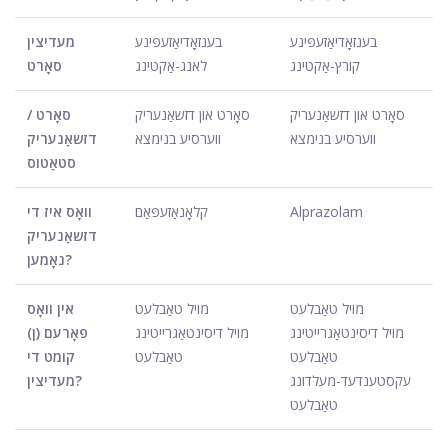
בענזאָדיאַזעפּינע
בענזאָדיאַזעפּינע
מעדיצין
קורץ-אַקטינג
לאנג-אַקטינג
סאָרט
סאָרט און דזשאַנעריק
סאָרט און דזשאַנעריק
סאָרט /
ווערסיע בנימצא
ווערסיע בנימצא
דזשאַנעריק
סטאַטוס
Alprazolam
קלאָנאַזעפּאַם
וואָס איז די
דזשאַנעריק
נאָמען?
מויל טאַבלעט
מויל טאַבלעט
אין וואָס
מויל דיסינטאַגרייטינג
מויל דיסינטאַגרייטינג
פאָרעם (ן)
טאַבלעט
טאַבלעט
קומט די
עקסטענדעד-מעלדונג
מעדיצין?
טאַבלעט