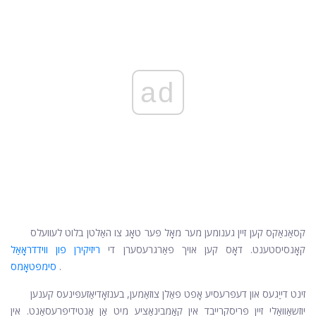
ad
קסאַנאַקס קען זיין גענומען מער מאָל פּער טאָג צו האַלטן בלוט לעוועלס
קאָנסיסטענט. דאָס קען אויך פאַרגרעסערן די
ריזיקירן פון ווידדראָאַל
.
סימפּטאָמס
זינט דייַגעס און דעפּרעסיע אָפט פאַלן צוזאַמען, בענזאָדיאַזעפּינעס קענען
יוזשאַוואַלי זיין פּריסקרייבד אין קאָמבינאַציע מיט אַן אַנטידיפּרעסאַנט. אין