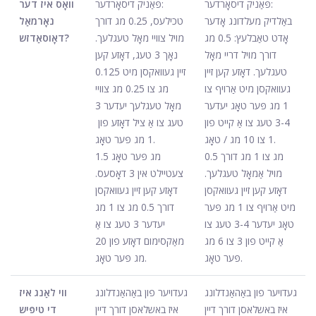
פּאַניק דיסאָרדער:
פּאַניק דיסאָרדער:
וואָס איז דער
באַלדיק מעלדונג אָדער
טכילעס, 0.25 מג דורך
נאָרמאַל
אָדט טאַבלעץ: 0.5 מג
מויל צוויי מאָל טעגלעך.
דאָוסאַדזש?
דורך מויל דריי מאָל
נאָך 3 טעג, דאָזע קען
טעגלעך. דאָזע קען זיין
זיין געוואקסן מיט 0.125
געוואקסן מיט אַרויף צו
מג צו 0.25 מג צוויי
1 מג פּער טאָג יעדער
מאָל טעגלעך יעדער 3
3-4 טעג צו אַ קייט פון
1 צו 10 מג / טאָג.
1 מג פּער טאָג.
0.5 מג צו 1 מג דורך
1.5 מג פּער טאָג
מויל אַמאָל טעגלעך.
צעטיילט אין 3 דאָסעס.
דאָזע קען זיין געוואקסן
דאָזע קען זיין געוואקסן
מיט אַרויף צו 1 מג פּער
דורך 0.5 מג צו 1 מג
טאָג יעדער 3-4 טעג צו
יעדער 3 טעג צו אַ
אַ קייט פון 3 צו 6 מג
מאַקסימום דאָזע פון ​​20
פּער טאָג.
מג פּער טאָג.
געדויער פון באַהאַנדלונג
געדויער פון באַהאַנדלונג
ווי לאַנג איז
איז באשלאסן דורך דיין
איז באשלאסן דורך דיין
די טיפּיש