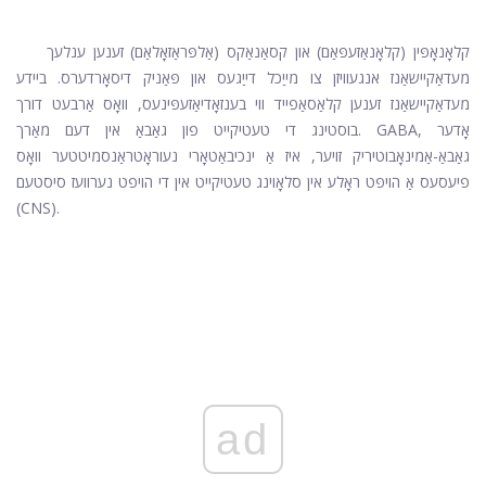
קלאָנאָפּין (קלאָנאַזעפּאַם) און קסאַנאַקס (אַלפּראַזאָלאַם) זענען ענלעך
מעדאַקיישאַנז אנגעוויזן צו מייַכל דייַגעס און פּאַניק דיסאָרדערס. ביידע
מעדאַקיישאַנז זענען קלאַסאַפייד ווי בענזאָדיאַזעפּינעס, וואָס אַרבעט דורך
בוסטינג די טעטיקייט פון גאַבאַ אין דעם מאַרך. GABA, אָדער
גאַבאַ-אַמינאָבוטיריק זויער, איז אַ ינכיבאַטאָרי נעוראָטראַנסמיטטער וואָס
פיעסעס אַ הויפּט ראָלע אין סלאָוינג טעטיקייט אין די הויפט נערוועז סיסטעם
(CNS).
ad