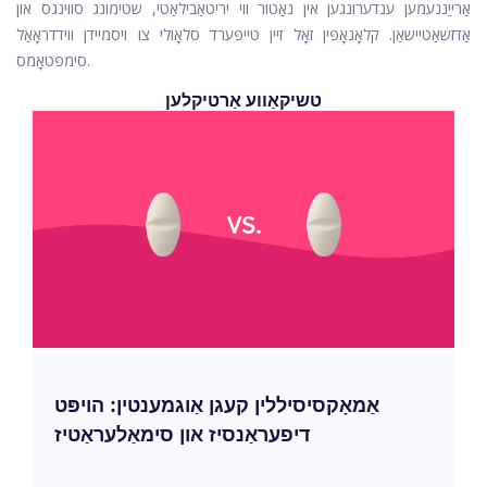
אַרייַננעמען ענדערונגען אין נאַטור ווי יריטאַבילאַטי, שטימונג סווינגס און
אַדזשאַטיישאַן. קלאָנאָפּין זאָל זיין טייפּערד סלאָולי צו ויסמיידן ווידדראָאַל
סימפּטאָמס.
טשיקאַווע אַרטיקלען
אַמאָקסיסיללין קעגן אַוגמענטין: הויפּט
דיפעראַנסיז און סימאַלעראַטיז