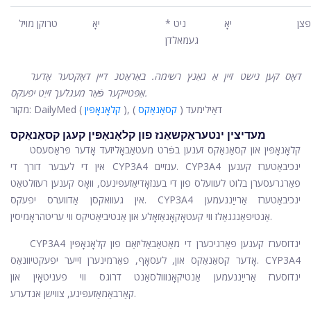
יאָ
* ניט
יאָ
טרוקן מויל
געמאלדן
דאָס קען נישט זיין אַ גאַנץ רשימה. באַראַטנ דיין דאָקטער אָדער
אַפּטייקער פֿאַר מעגלעך זייַט יפעקס.
), דאַילימעד (
קסאַנאַקס
)
קלאָנאָפּין
מקור: DailyMed (
מעדיצין ינטעראַקשאַנז פון קלאָנאָפּין קעגן קסאַנאַקס
קלאָנאָפּין און קסאַנאַקס זענען בפֿרט מעטאַבאָליזעד אָדער פּראַסעסט
אין די לעבער דורך די CYP3A4 ענזיים. CYP3A4 ינכיבאַטערז קענען
פאַרגרעסערן בלוט לעוועלס פון די בענזאָדיאַזעפּינעס, וואָס קענען רעזולטאַט
אין געוואקסן אַדווערס יפעקס. CYP3A4 ינכיבאַטערז אַרייַננעמען
אַנטיפאַנגגאַלז ווי קעטאָקאָנאַזאָלע און אַנטיביאַטיקס ווי עריטהראָמיסין.
CYP3A4 ינדוסערז קענען פאַרגיכערן די מאַטאַבאַליזאַם פון קלאָנאָפּין
אָדער קסאַנאַקס און, לעסאָף, פאַרמינערן זייער יפעקטיוונאַס. CYP3A4
ינדוסערז אַרייַננעמען אַנטיקאָנווולסאַנט דרוגס ווי פעניטאָין און
קאַרבאַמאַזעפּינע, צווישן אנדערע.