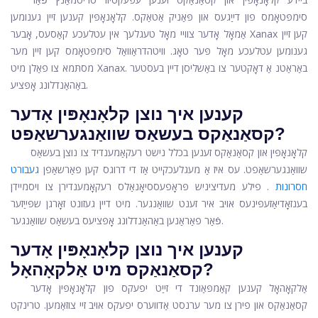
סימפּטאָמס פון דייַגעס און פּאַניק אַטאַקס. קלאָנאָפּין קענען זיין גענומען
אַמאָל אָדער צוויי מאָל טעגלעך אין עטלעכע קאַסעס, אָבער Xanax קען זיין
גענומען עטלעכע מאָל פּער טאָג. וויטהדראַוואַל סימפּטאָמס קען זיין מער
מסתּמא צו פאַלן מיט Xanax. באַראַטנ אַ דאָקטער צו באַשליסן דיין בעסטער
באַהאַנדלונג אָפּציע.
קענען איך נוצן קלאָנאָפּין אָדער
קסאַנאַקס בעשאַס שוואַנגערשאַפט?
קלאָנאָפּין און קסאַנאַקס זענען בכלל נישט רעקאַמענדיד צו נוצן בעשאַס
שוואַנגערשאַפט. עס איז אַ מעגלעכקייט אַז די דרוגס קען פאַרשאַפן
געבורט
חסרונות
. פילע מעדיציניש פּראָפעססיאָנאַלס רעקאָמענדירן צו ויסמיידן
בענזאָדיאַזעפּינעס אויב איר זענט שוואַנגער. מיט דיין געזונט זאָרגן שפּייַזער
פֿאַר פאַראַנען באַהאַנדלונג אָפּציעס בעשאַס שוואַנגער.
קענען איך נוצן קלאָנאָפּין אָדער
קסאַנאַקס מיט אַלקאָהאָל?
אַלקאָהאָל קענען קאַמפּאַונד די זייַט יפעקס פון קלאָנאָפּין אָדער
קסאַנאַקס און פירן צו מער ערנסט אַדווערס יפעקס אויב זיי צוזאַמען. טרינקט