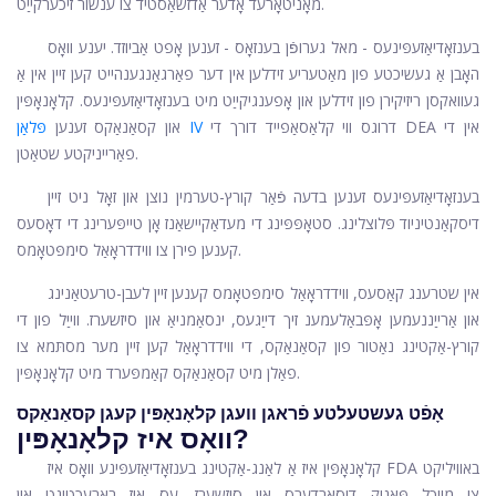
מאָניטאָרעד אָדער אַדזשאַסטיד צו ענשור זיכערקייַט.
בענזאָדיאַזעפּינעס - מאל גערופֿן בענזאָס - זענען אָפט אַביוזד. יענע וואָס
האָבן אַ געשיכטע פון ​​מאַטעריע זידלען אין דער פאַרגאַנגענהייט קען זיין אין אַ
געוואקסן ריזיקירן פון זידלען און אָפענגיקייַט מיט בענזאָדיאַזעפּינעס. קלאָנאָפּין
דרוגס ווי קלאַסאַפייד דורך די DEA אין די
פּלאַן IV
און קסאַנאַקס זענען
פאַרייניקטע שטאַטן.
בענזאָדיאַזעפּינעס זענען בדעה פֿאַר קורץ-טערמין נוצן און זאָל ניט זיין
דיסקאַנטיניוד פּלוצלינג. סטאָפּפּינג די מעדאַקיישאַנז אָן טייפּערינג די דאָסעס
קענען פירן צו ווידדראָאַל סימפּטאָמס.
אין שטרענג קאַסעס, ווידדראָאַל סימפּטאָמס קענען זיין לעבן-טרעטאַנינג
און אַרייַננעמען אָפּבאַלעמענ זיך דייַגעס, ינסאַמניאַ און סיזשערז. ווייַל פון די
קורץ-אַקטינג נאַטור פון קסאַנאַקס, די ווידדראָאַל קען זיין מער מסתּמא צו
פאַלן מיט קסאַנאַקס קאַמפּערד מיט קלאָנאָפּין.
אָפֿט געשטעלטע פֿראגן וועגן קלאָנאָפּין קעגן קסאַנאַקס
וואָס איז קלאָנאָפּין?
קלאָנאָפּין איז אַ לאַנג-אַקטינג בענזאָדיאַזעפּינע וואָס איז FDA באוויליקט
צו מייַכל פּאַניק דיסאָרדערס און סיזשערז. עס איז בארעכטיגט אין