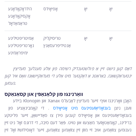
יאָ
יאָ
אָפּיאָידס
הידראָקאָדאָנע
אָקסיקאָדאָנע
טראַמאַדאָל
יאָ
יאָ
טריסיקליק
אַמיטריפּטילינע
אַנטידיפּרעסאַנץ
נאָרטריפּטילינע
ימיפּראַמינע
דאָס קען נישט זיין אַ פולשטענדיק רשימה פון אַלע מעגלעך מעדיצין
ינטעראַקשאַנז. באַראַטנ אַ דאָקטער מיט אַלע די מעדאַקיישאַנז וואָס איר קען
נעמען.
וואָרנינגז פון קלאָנאָפּין און קסאַנאַקס
ביידע Klonopin און Xanax האָבן וואָרנינגז אויף זייער מעדיצין לאַבעלס
וועגן ניצן
בענזאָדיאַזעפּינעס מיט אָפּיאָידס
. די קאָמבינאַציע פון ​​
בענזאָדיאַזעפּינעס און אָפּיאָידס קענען פירן צו סאַדיישאַן, זייער פּליטקע
ברידינג, קאָמאַטאָזער מאַצעוו און טויט. פֿאַר דעם סיבה, די דרוגס זאָל ניט זיין
גענומען צוזאַמען. אויב זיי מוזן זיין צוזאַמען צוזאַמען, זייער דאָוסידזשיז זאָל זיין