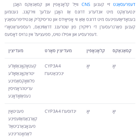
CNS דעפּרעסאַנט
זיי קענען
ווייַל קלאָנאָפּין און קסאַנאַקס האָבן
ינטעראַקט מיט אנדערע דרוגס אַז האָבן ענלעך ווירקונג. גענומען
בענזאָדיאַזעפּינעס מיט דרוגס אַזאַ ווי אָפּיאָידס און טריסיקליק אַנטידיפּרעסאַנץ
קענען פאַרגרעסערן די ריזיקירן פון שטרענג דראַוזינאַס, רעספּעראַטאָרי
דעפּרעסיע און אפילו טויט, ספּעציעל אין גרויס דאָסעס.
קסאַנאַקס
קלאָנאָפּין
מעדיצין סאָרט
מעדיצין
יאָ
יאָ
CYP3A4
קעטאָקאָנאַזאָלע
ינכיבאַטערז
יטראַקאָנאַזאָלע
פלווואָקסאַמינע
עריטהראָמיסין
נעפאַזאָדאָנע
יאָ
יאָ
CYP3A4 ינדוסערז
פעניטאָין
קאַרבאַמאַזעפּינע
פענאָבאַרביטאַל
לאַמאָטריגינע