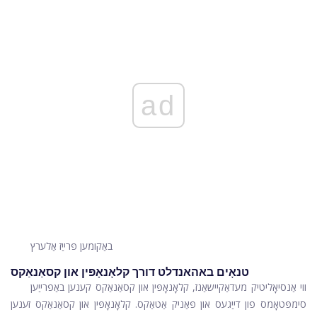
ad
באַקומען פּרייַז אַלערץ
טנאָים באהאנדלט דורך קלאָנאָפּין און קסאַנאַקס
ווי אַנסיאָליטיק מעדאַקיישאַנז, קלאָנאָפּין און קסאַנאַקס קענען באַפרייַען
סימפּטאָמס פון דייַגעס און פּאַניק אַטאַקס. קלאָנאָפּין און קסאַנאַקס זענען