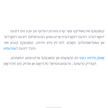
קסאַנאַקס איז באוויליקט פֿאַר קורץ-טערמין רעליעף אין יענע מיט דייַגעס
דיסאָרדערס. דייַגעס דיסאָרדערס אַרייַננעמען גענעראַליזעד דייַגעס דיסאָרדער
און געזעלשאַפטלעך פאָוביאַ. לויט זיין פדאַ פירמע, קסאַנאַקס קענען אויך
.
מייַכל דייַגעס
דעפּרעסיע
אַוועק-פירמע ניצט
פון קלאָנאָפּין און קסאַנאַקס אַרייַננעמען ינסאַמניאַ,
יקערדיק טרעמער, פּרעמענסטרואַל סינדראָום און ומרויק פוס סינדראָום.