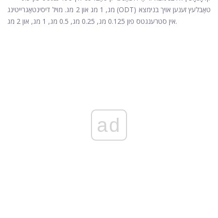
מג, 1 מג און 2 מג. מויל דיסינטאַגרייטינג (ODT) טאַבלעץ זענען אויך בנימצא
אין סטרענגטס פון 0.125 מג, 0.25 מג, 0.5 מג, 1 מג, און 2 מג.
ad