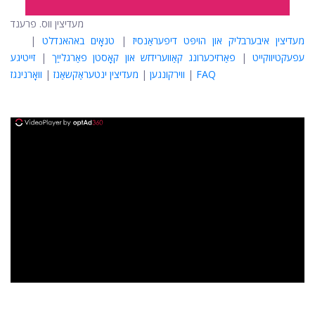
מעדיצין ווס. פרענד
מעדיצין איבערבליק און הויפּט דיפעראַנסיז
|
טנאָים באהאנדלט
|
עפעקטיווקייט
|
פאַרזיכערונג קאַווערידזש און קאָסטן פאַרגלייַך
|
זייטיגע
FAQ
|
ווירקונגען
|
מעדיצין ינטעראַקשאַנז
|
וואָרנינגז
ad