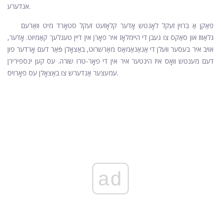
אנדערע.
פּאַקן אַ ברוין זעקל לאָנטש אָדער קלאָזעט זעקל סטאָרד מיט וואַרעם
גלאַווז און סאַקס צו געבן די היימלאָז איר פאָרן אין דיין טעגלעך קאַמיוט. אָדער,
אויב איר בעסער וועלן די אַנאַנאַמאַס מאַרשרוט, באַצאָלן פֿאַר דעם אָרדער פון
דעם מענטש וואָס איז הינטער איר אין די פאָר-טרו שורה. עס קען ינספּירירן
עמעצער אַנדערש צו באַצאָלן עס פאָרויס.
ad