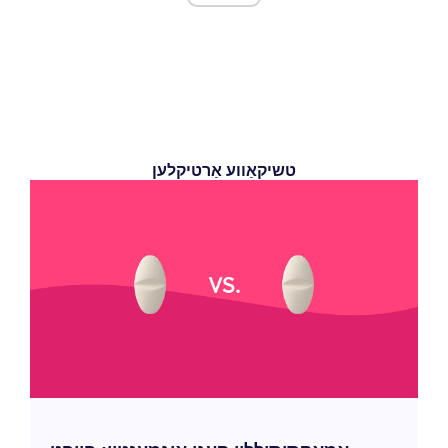
טשיקאַווע אַרטיקלען