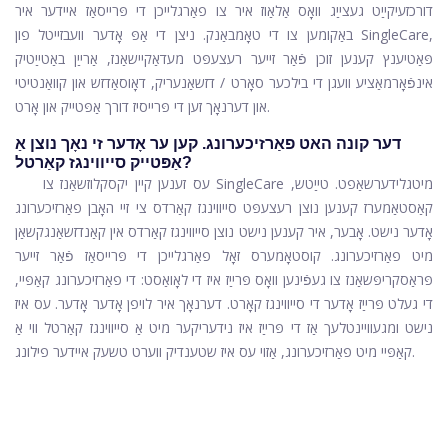
דורכזעיקייַט געצייַג וואָס אַלאַוז איר צו פאַרגלייכן די פּרייסאַז איידער איר
באַקומען צו די טאָמבאַנק. ניצן די אַפּ אָדער וועבזייטל פון SingleCare,
פּאַטיענץ קענען זוכן פֿאַר זייער רעצעפּט מעדאַקיישאַנז, אַרייַן באַטייַטיק
אינפֿאָרמאַציע וועגן די בילכער סאָרט / דזשאַנעריק, דאָוסאַדזש און קוואַנטיטי
און דערנאָך זען די פּרייסיז דורך אַפּטייק און אָרט.
דער קונה האט פאַרזיכערונג. קען ער אָדער זי נאָך נוצן אַ
אַפּטייק סייווינגז קאַרטל?
עס זענען קיין יקסקלוזשאַנז צו SingleCare מיטגלידערשאַפט. טייַטש,
קאַסטאַמערז קענען נוצן רעצעפּט סייווינגז קאַרדס צי זיי האָבן פאַרזיכערונג
אָדער נישט. אָבער, איר קענען נישט נוצן סייווינגז קאַרדס אין קאַנדזשאַנגקשאַן
מיט פאַרזיכערונג. קוסטאָמערס זאָל פאַרגלייכן די פּרייסאַז פֿאַר זייער
פּראַסקריפּשאַנז צו געפֿינען וואָס פּרייַז איז די לאָואַסט: די פאַרזיכערונג קאַפּיי,
די געלט פּרייַז אָדער די סייווינגז קאָרט. דערנאָך איר לויפן אָדער אָדער. עס איז
נישט ומגעוויינטלעך אַז די פּרייַז איז נידעריקער מיט אַ סייווינגז קאַרטל ווי אַ
קאַפּיי מיט פאַרזיכערונג, אַזוי עס איז שטענדיק ווערט טשעק איידער פילונג.