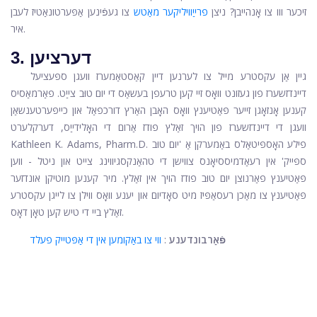
זיכער ווו צו אָנהייבן? ניצן
פרייַוויליקער מאַטש
צו געפֿינען אַפּערטונאַטיז לעבן
איר.
3. דערציען
גיין אַן עקסטרע מייל צו לערנען דיין קאַסטאַמערז וועגן ספּעציעל
דיינדזשערז פון געזונט וואָס זיי קען טרעפן בעשאַס די יום טוּב צייַט. פאַרמאַסיס
קענען אָנזאָגן זייער פּאַטיענץ וואָס האָבן האַרץ דורכפאַל און כייפּערטענשאַן
וועגן די דיינדזשערז פון הויך זאַלץ פודז אַרום די האָלידייַס, דערקלערט
Kathleen K. Adams, Pharm.D. פילע האָספּיטאַלס ​​באַמערקן אַ 'יום טוּב
ספּייק' אין רעאַדמיססיאָנס צווישן די טהאַנקסגיווינג צייט און ניטל - ווען
פּאַטיענץ פאַרנוצן יום טוּב פודז הויך אין זאַלץ. מיר קענען מוטיקן אונדזער
פּאַטיענץ צו מאַכן רעסאַפּיז מיט סאָדיום און יענע וואָס ווילן צו לייגן עקסטרע
זאַלץ ביי די טיש קען טאָן דאָס.
פֿאַרבונדענע
:
ווי צו באַקומען אין די אַפּטייק פעלד