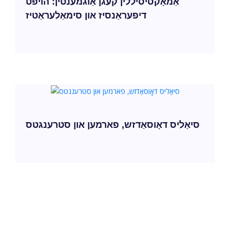
אַמאָקסיסיללין קעגן אַוגמענטין: הויפּט
דיפעראַנסיז און סימאַלעראַטיז
סיאַליס דאָוסאַדזש, פארמען און סטרענגטס