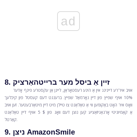
ad
8. זיין אַ ביסל מער ברייטהאַרציק
אויב איר'רע דיינינג אין אַ היגע רעסטאָראַן, לייגן אַן עקסטרע פינף אָדער
10% אויף שפּיץ פון דיין נאָרמאַל שפּיץ. ברענגט דעם קעסטל פון קיכלעך
וואָס איר האָט באַקומען ווי אַ טאַלאַנט צו טיילן מיט דיין מיטאַרבעטער. זען אויב
אַ קאַמיוניטי אָרגאַניזאַציע קען נוצן דעם וואָג פון $ 5 אויף דיין טאַלאַנט
קאַרטל.
9. ניצן AmazonSmile