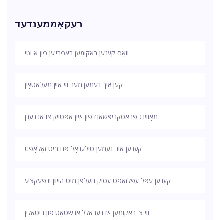
רעקאָממענדעד
וואָס קענען באַקומען באַפרייַען פון אַ וטי
קען איך נעמען מער ווי איין מעלאַטאָין
מאָווינג פּראַסקריפּשאַנז פון איין אַפּטייק צו אנדערן
קענען איר נעמען טילענאָל פּם מיט זאָלאָפט
קענען עפּל עפּלזאַפט עסיק העלפן מיט הייוון ינפעקציע
ווי צו באַקומען אַדדעראַלל אַנשטאָט פון ריטאַלין