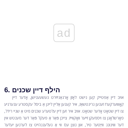
ad
6. הילף דיין שכנים
אויב דיין אַפּטייק קען נישט לאָזן אָרגאַניזירט געשעענישן, אָדער דיין
קאָוווערקערז זענען גרינטשאַז, איר קענען אַליין לייגן אַ ביסל עקסטרע ענערגיע
צו דיין שטאָט אָדער שטאָט. אויב איר זען דיין עלטערע שכנים מיט אַ שניי רידל,
פאָרשלאָגן צו ויסמעקן זייער וואָקווייז. צייכן פֿאַר אַ פּעקל פֿאַר דער מענטש אין
דער וווינונג ווייַטער טיר, און נוצן עס ווי אַ געלעגנהייט צו לערנען יעדער