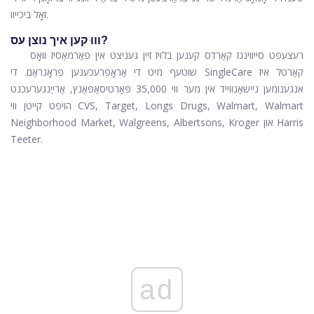
זאָל ביכייוו.
וווּ קען איך נוצן עס?
רעצעפּט סייווינגז קאַרדס קענען בלויז זיין געניצט אין פאַרמאַסיז וואָס
שוטעף מיט די אַראָפּרעכענען פּראָגראַם. די SingleCare קאַרטל איז
אנגענומען ניישאַנווייד אין מער ווי 35,000 פּאַרטיסאַפּאַנץ, אַרייַנגערעכנט
הויפּט קייטן ווי CVS, Target, Longs Drugs, Walmart, Walmart
Neighborhood Market, Walgreens, Albertsons, Kroger און Harris
Teeter.
ad