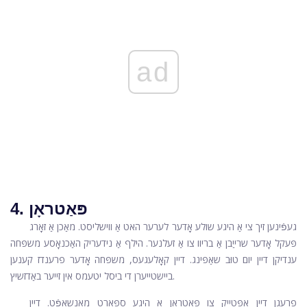
ad
4. פּאַטראָן
געפֿינען זיך צי אַ היגע שולע אָדער לערער האט אַ ווישליסט. מאַכן אַ זאָרג
פּעקל אָדער שרייַבן אַ בריוו צו אַ זעלנער. הילף אַ נידעריק האַכנאָסע משפּחה
ענדיקן דיין יום טוּב שאַפּינג. דיין קאָלעגעס, משפּחה אָדער פרענדז קענען
ביישטייערן די ביסל יטעמס אין זייער באַדזשיץ.
פרעגן דיין אַפּטייק צו פּאַטראָן אַ היגע ספּאָרט מאַנשאַפֿט. דיין