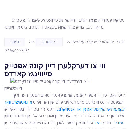
ניט קיין ענין די אופֿן איר קלייַבן, דיין קאַמיוניטי וועט אָפּשאַצן די עקסטרע
מי איר געבן צוריק צו די קאַווע בעשאַס די יום טוּב צייַט און ווייַטער.
ווי צו דערקלערן דיין קונה אַפּטייק
>>
>>
די ויסשרייַבן
הויפּט
סייווינגז קאַרדס
ווי צו דערקלערן דיין קונה אַפּטייק
סייווינגז קאַרדס
די ויסשרייַבן
לויט דאַטן פון די אמעריקאנער, אמעריקאנער פאַרברענגען מער אויף
רעצעפּט דרוגס ווי בירגערס ערגעץ אַנדערש אין דער וועלט
ארגאניזאציע פֿאַר
עקאָנאָמיש קאָאָפּעראַטיאָן און אַנטוויקלונג
. עס איז ניט קיין יבערראַשן אַז
83% פון די מענטשן אין די יו. עס. האָבן זארגן וועגן די פּראַל פון רייזינג מעדיצין
CVS געזונט
. פילע
פּרייסיז אויף זייער לעבן, לויט אַ נאציאנאלע אַנקעטע פון