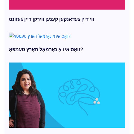
ווי דיין געדאנקען קענען ווירקן דיין געזונט
וואָס איז אַ נאָרמאַל האַרץ טעמפּאָ?