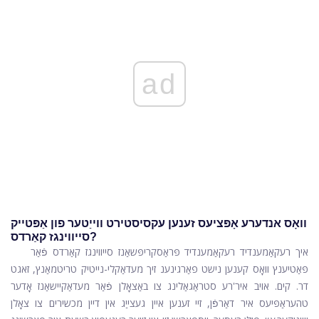
ad
וואָס אנדערע אָפּציעס זענען עקסיסטירט ווייַטער פון אַפּטייק
סייווינגז קאַרדס?
איך רעקאַמענדיד רעקאַמענדיד פּראַסקריפּשאַנז סייווינגז קאַרדס פֿאַר
פּאַטיענץ וואָס קענען נישט פאַרגינענ זיך מעדאַקלי-נייטיק טריטמאַנץ, זאגט
דר. קים. אויב איר'רע סטראַגאַלינג צו באַצאָלן פֿאַר מעדאַקיישאַנז אָדער
טהעראַפּיעס איר דאַרפֿן, זיי זענען איין געצייַג אין דיין מכשירים צו צאָלן