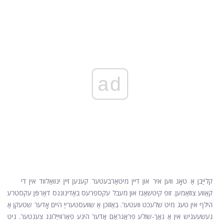
ad
קלייַבן אַ טאָג ווען איר און דיין מיטאַרבעטער קענען זיין ינוואַלווד אין די
קאַווע צוזאַמען. זופּ קיטשאַנז און מעבל עקספּרעס באַדינונגס דאַרפֿן עקסטרע
הילף אין טעג מיט שלעכט וועטער. באַזוכן אַ שוועסטערייַ היים אָדער שטעקן אַ
געשעעניש אין אַ נאָך-שולע פּראָגראַם אָדער היגע פאַרווייַלונג צענטער. ניט