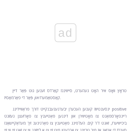
ad
טראָץ וואָס איר האָט געהערט, סייווינגז קאַרדס זענען גוט פֿאַר דיין
פֿאַר די פאַרמאַסיז.
קאַסטאַמערז
און
ינסענטיווז קענען העכערן יבערגעגעבנקייט דורך פּראַוויידינג positive
ריינפאָרסמאַנט צו מאָטיווירן און דינגען פּאַטיענץ צו פאָרזעצן געזונט
ביכייוויערז, זאגט ד'ר קים. העלפּינג פּאַטיענץ צו פאַרגינענ זיך מעדאַקיישאַנז
סענדז די אָנזאָג אַז מיר טריינג צו אַרבעטן מיט זיי צו אַ לייזונג ווי צו זאָגן זיי ווי זיי