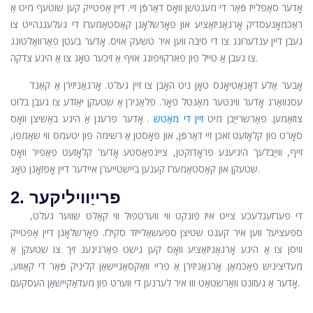
אָדער סאַפּלייז פֿאַר די מענטשן וואָס דאַרפֿן זיי. דיין אַפּטייק קען שוטעף מיט אַ
ראַכמאָנעסדיק אָרגאַניזאַציע און פאָרשלאָגן קאַסטאַמערז די געלעגנהייט צו
געבן דיין ענדערונג צו די סיבה ווען איר טשעק אויס. אָדער בעטן פאַרוואַלטונג
צו געבן אַ טייל פון פארקויפונג אויף אַ זיכער טאָג צו אַ היגע צדקה.
אָבער אַלע דאָנאַטיאָנס טאָן ניט האָבן צו זיין געלט. אָרגאַניזירן אַ קאַנד
עסנוואַרג אָדער ווינטער מאַנטל פאָר. פּלאַנירן אַ שטעקן יאַזדע צו געבן בלוט
צוזאַמען. פאַרשרייַבן מיט
זיין די מאַטש
. אָדער פרעגן אַ היגע באַשיצן וואָס
סאָרט פון קלאָזעט זאכן זיי דאַרפֿן, און פּאָסטן אַ רשימה פון יטעמס ווי שאַמפּו,
זייף, ווייַבלעך היגיענע פּראָדוקטן, ציינפּאַסטע אָדער קלאָזעט פּאַפּיר וואָס
שטעקן און קאַסטאַמערז קענען ביישטייערן איידער דיין אָפּזאָגן טאָג.
2. פרייַוויליקער
די פערזענלעכע צייט איז פּונקט ווי ווערטפול ווי קאַלט שווער געלט,
ספּעציעל ווען איר קענט שטיצן ספּעשאַלייזד סקילז. פאָרשלאָגן דיין אַפּטייק
וויסן צו אַ היגע אָרגאַניזאַציע וואָס קען נישט פאַרגינענ זיך צו שטעקן אַ
מעדיציניש פאַכמאַן. אָרגאַניזירן אַ פריי וואַקסאַניישאַן קליניק פֿאַר די קאַווע,
אָדער אַ געזונט וואַרשטאַט וווּ איר לערנען די ווערט פון מעדאַקיישאַן העסקעם.