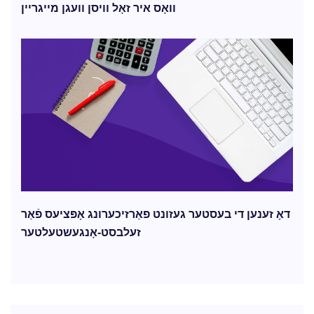
וואָס איר זאָל וויסן וועגן מייגריין
דאָ זענען די בעסטער געזונט פאַרזיכערונג אָפּציעס פֿאַר
זעלבסט-אָנגעשטעלטער