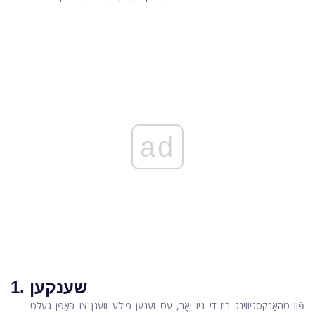
ad
1. שענקען
פֿון טהאַנקסגיווינג ביז די ניו יאָר, עס זענען פילע וועגן צו כאַפּן געלט