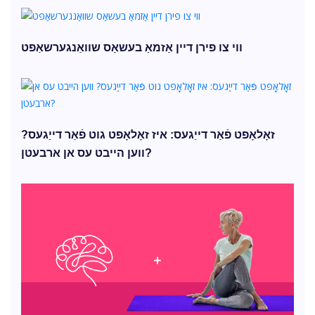
ווי צו פירן דיין אַזמאַ בעשאַס שוואַנגערשאַפט
זאָלאָפט פֿאַר דייַגעס: איז זאָלאָפט גוט פֿאַר דייַגעס?
ווען הייבט עס אן ארבעטן?