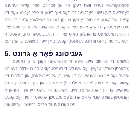
ספּאָנסאָרשיפּ געלט וועט דעקן פיז און ויסריכט פֿאַר קידס וועמענס
פאַמיליעס קען נישט פאַרגינענ זיך. דאָס אויך דינען ווי פריי גאַנצע פֿאַר דיין
קראָם. איר קענען צושטעלן אַ פאָן צו ווייַזן בעשאַס שפּילערייַ אָדער דזשערזיז
מיט דיין אַפּטייק ס לאָגאָ. אָדער פאָרשלאָגן צו פאַרקויפן האַץ אָדער ווענז פֿאַר
די היגע מאַנשאַפֿט צו זאַמלען געלט פֿאַר די היגע בוסטער קלוב. פּאָסטן אַ
קהל בוליטאַן ברעט ווו היגע געשעפטן קענען טיילן זייער געשעענישן און נייַעס.
5. געניטונג פֿאַר אַ גרונט
בעשאַס די יום טוּב צייַט, פילע אָרגאַנאַזיישאַנז האָבן 5 ק ראַסעס
(טראַכטן טערקיי טראָץ) וואָס שענקען די רעגיסטראַציע פיז צו צדקה. געפֿינען
איינער וואָס איז געשעעניש ווען דיין אַפּטייק איז פארשלאסן, און רעקרוט דיין
קאָוווערקערז צו לויפן (אָדער אפילו גיין!) צוזאַמען - און ווייַזן די וויכטיקייט פון
טויגיקייט צו דיין קאַסטאַמערז. אויב דזשאַגינג איז נישט דיין זאַך, נעמען אַ
דאָנאַטיאָן-באזירט יאָגאַ קלאַס אַז העלפּס מענטשן אַקסעס די פיר וואָס קענען
ניט פאַרגינענ זיך פּרייסי דיזיינער וואַרשטאַטן.