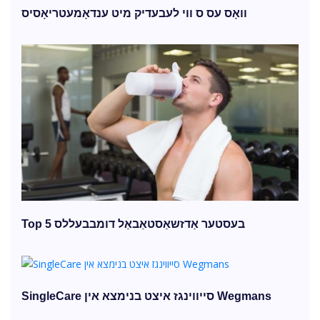
וואָס עס ס ווי לעבעדיק מיט ענדאָמעטריאָסיס
Top 5 בעסטער אַדזשאַסטאַבאַל דומבבעללס
SingleCare סייווינגז איצט בנימצא אין Wegmans