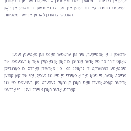
זענען אין די פונט ווו זיי וועלן נישט פּלאָמבירן אַ רעצעפּט ווייַל פון די קאָסטן.
רעצעפּט סייווינגז קאַרדס זענען איין וועג צו באַפרייַען די מאַסע און לאָזן
מענטשן צו זאָרגן פֿאַר זיך און זייער משפחות.
ארבעטן ווי אַ אַפּטייקער, איר זען ערשטער-האַנט ווען פּאַטיענץ זענען
שאַקט דורך פּרייסיז אָדער אָנהייבן צו לאָזן אָן באַצאָלן פֿאַר אַ רעצעפּט. איר
מיסטאָמע באמערקט די גראָוינג נוצן פון פאַרשידן קאַרדס צו פאַרגלייכן
פּרייסיז. אָבער, זיי ניטאָ נאָך אַ פאַירלי נייַ סייווינגז געצייַג, אַזוי איר קען קומען
אַריבער קאַסטאַמערז וואָס האָבן קיינמאָל געהערט פון רעצעפּט סייווינגז
קאַרדס, אָדער האָבן צווייפל וועגן ווי זיי אַרבעט.