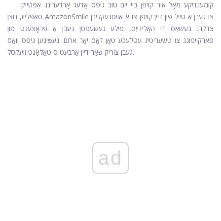
קומענדיקע מאָל איר קויפן ביי יום טוּב גיפס אָדער אָרדערינג אַפּטייק
סאַפּלייז, נוצן AmazonSmile צו געבן אַ טייל פון דיין קויפן צו אַ אויסגעקליבן
צדקה. בעשאַס די האָלידייַס, פילע געשעפטן געבן אַ פּראָצענט פון
פארקויפונג צו טשעריטיז. עטלעכע טאָן דאָס יאָר ארום. געפֿינען גיפס וואָס
געבן צוריק פֿאַר דיין אַרבעט ס טאַלאַנט וועקסל.
ad