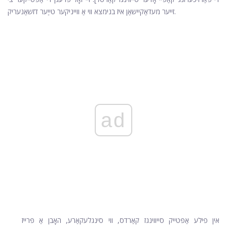
זייער מעדאַקיישאַן איז בנימצא ווי אַ ווייניקער טייַער דזשאַנעריק.
ad
אין פילע אַפּטייק סייווינגז קאַרדס, ווי סינגלעקאַרע, האָבן אַ פּרייז