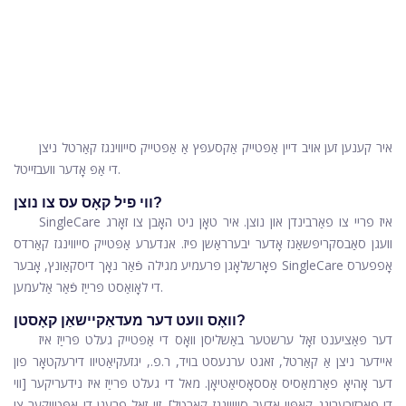
איר קענען זען אויב דיין אַפּטייק אַקסעפּץ אַ אַפּטייק סייווינגז קאַרטל ניצן
די אַפּ אָדער וועבזייטל.
ווי פיל קאָס עס צו נוצן?
SingleCare איז פריי צו פאַרבינדן און נוצן. איר טאָן ניט האָבן צו זאָרג
וועגן סאַבסקריפּשאַנז אָדער יבערראַשן פיז. אנדערע אַפּטייק סייווינגז קאַרדס
פאָרשלאָגן פּרעמיע מגילה פֿאַר נאָך דיסקאַונץ, אָבער SingleCare אָפפערס
די לאָואַסט פּרייַז פֿאַר אַלעמען.
וואָס וועט דער מעדאַקיישאַן קאָסטן?
דער פּאַציענט זאָל ערשטער באַשליסן וואָס די אַפּטייק געלט פּרייַז איז
איידער ניצן אַ קאַרטל, זאגט ערנעסט בויד, ר.פ., יגזעקיאַטיוו דירעקטאָר פון
דער אָהיאָ פאַרמאַסיס אַססאָסיאַטיאָן. מאל די געלט פּרייַז איז נידעריקער [ווי
די פאַרזיכערונג קאַפּיי אָדער סייווינגז קאַרטל]. זיי זאָל פרעגן די אַפּטייקער צי