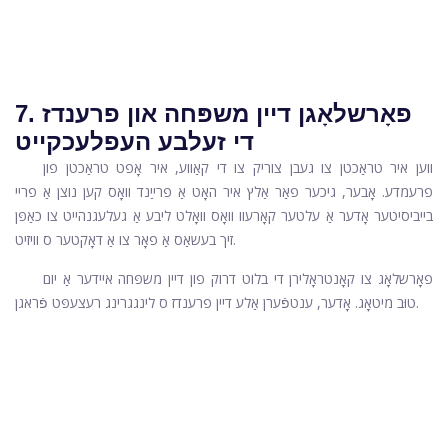
7. פאָרשלאָגן דיין משפּחה און פרענדז
די זעלבע העפלעכקייט
ווען איר טראַכטן צו געבן צוריק צו די קאַווע, איר אָפט טראַכטן פון
פרעמדע. אָבער, גיכער פאַר אַלץ איר האָט אַ פרייַנד וואָס קען נוצן אַ פריי
בייביסיטער אָדער אַ עלטער קאָרעוו וואָס וואָלט ליבע אַ געלעגנהייט צו כאַפּן
זיך בעשאַס אַ פאָר צו אַ דאָקטער ס וויזיט.
פאָרשלאָג צו קאָנטראָלירן די בלוט דרוק פון דיין משפּחה איידער אַ יום
טוּב מיטאָג. אָדער, ענטפֿערן אַלע דיין פרענדז ס לינגגרינג רעצעפּט פֿראגן.