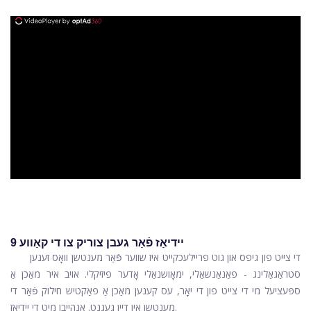
ad
9 יידיאַז פֿאַר געבן צוריק צו די קאַווע
די צייט פון גיפס און גוט פריילעכקייט איז שווער פֿאַר מענטשן וואָס זענען
סטראַגאַלינג - פאַנאַנשאַלי, ימאָושנאַלי אָדער פיזיקלי. אויב איר מאַכן אַ
ספּעציעל מי די צייט פון די יאָר, עס קענען מאַכן אַ פאַקטיש חילוק פֿאַר די
מענטשן אין דיין געגנט. אָנהייבן מיט די יידיאַז.