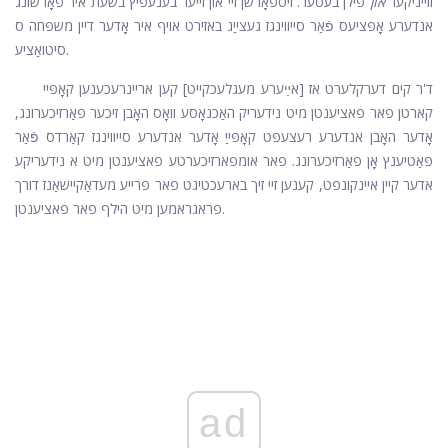
ווייניקער
און
פילן בעסער. ויספאָרשן זיי און זייער בענעפיץ בשעת איר פאָרשונג
אנדערע אָפּציעס פֿאַר סייווינגז געצייַג באזירט אויף איר אָדער דיין משפּחה ס
סיטואַציע.
ד'ר קים דערקלערט אז [אײַערע מעגלעכקייט] קען אריינרעכענען קאָפּיי
קארטן פאר פאציענטן מיט נידעריק האַכנאָסע וואָס האָבן זיכער פאַרזיכערונג,
אָדער האָבן אנדערע רעצעפּט קאָפּייַ אָדער אנדערע סייווינגז קאַרדס פֿאַר
פּאַטיענץ אָן פאַרזיכערונג. פאר אומפארזיכערטע פאציענטן מיט א נידעריקע
אדער קיין איינקונפט, קענען זיי זיך בארעכטיגט פאר פרייע מעדאַקיישאַנז דורך
פראגראמען מיט הילף פאר פאציענטן.
ad