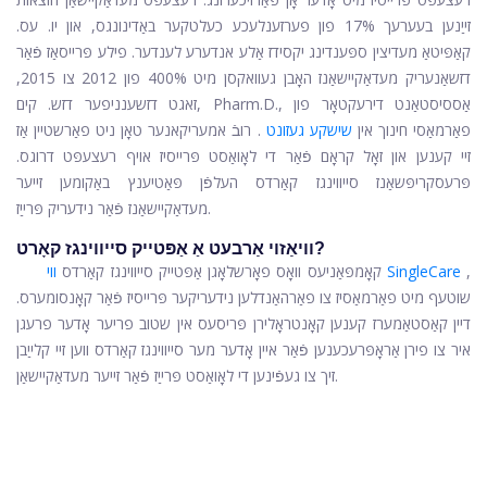
זייַנען בעערעך 17% פון פערזענלעכע כעלטקער באַדינונגס, און יו. עס.
קאַפּיטאַ מעדיצין ספּענדינג יקסידז אַלע אנדערע לענדער. פילע פּרייסאַז פֿאַר
דזשאַנעריק מעדאַקיישאַנז האָבן געוואקסן מיט 400% פון 2012 צו 2015,
זאגט דזשענניפער דזש. קים, Pharm.D., אַססיסטאַנט דירעקטאָר פון
פאַרמאַסי חינוך אין
שישקע געזונט
. רובֿ אמעריקאנער טאָן ניט פאַרשטיין אַז
זיי קענען און זאָל קראָם פֿאַר די לאָואַסט פּרייסיז אויף רעצעפּט דרוגס.
פּרעסקריפּשאַנז סייווינגז קאַרדס העלפֿן פּאַטיענץ באַקומען זייער
מעדאַקיישאַנז פֿאַר נידעריק פּרייַז.
וויאַזוי אַרבעט אַ אַפּטייק סייווינגז קאָרט?
,
ווי SingleCare
קאָמפּאַניעס וואָס פאָרשלאָגן אַפּטייק סייווינגז קאַרדס
שוטעף מיט פאַרמאַסיז צו פאַרהאַנדלען נידעריקער פּרייסיז פֿאַר קאָנסומערס.
דיין קאַסטאַמערז קענען קאָנטראָלירן פּריסעס אין שטוב פריער אָדער פרעגן
איר צו פירן אַראָפּרעכענען פֿאַר איין אָדער מער סייווינגז קאַרדס ווען זיי קלייַבן
זיך צו געפֿינען די לאָואַסט פּרייַז פֿאַר זייער מעדאַקיישאַן.