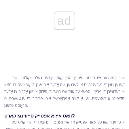
ad
אויב עמעצער איז פייסט מיט אַ הויך קאָפּיי אָדער געלט צאָלונג, איר
קענען נוצן די געלעגנהייט צו לערנען אים אָדער איר וועגן די אָפּציעס בנימצא
צו רעדוצירן די פּרייַז - ספּעציעל אויב עס מיטל די חילוק צווישן אַדכיר צו אָדער
סקיפּינג אַ רעצעפּט. ווען אַ קונה אַפּראָוטשיז איר, פּרובירן די ענטפֿערס צו
פּראָסט פֿראגן.
וואָס איז אַ אַפּטייק סייווינגז קאָרט?
אַ סייווינגז קאַרטל פֿאַר אַפּטייק איז איין וועג צו רעדוצירן די הויך קאָס פון
רעצעפּט פּרייסיז מיט אָדער אָן פאַרזיכערונג. רעצעפּט מעדאַקיישאַן הוצאות