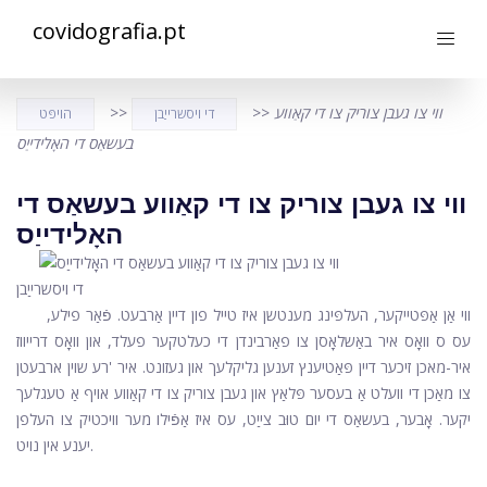
covidografia.pt
ווי צו געבן צוריק צו די קאַווע
>>
>>
די ויסשרייַבן
הויפּט
בעשאַס די האָלידייַס
ווי צו געבן צוריק צו די קאַווע בעשאַס די
האָלידייַס
די ויסשרייַבן
ווי אַן אַפּטייקער, העלפּינג מענטשן איז טייל פון דיין אַרבעט. פֿאַר פילע,
עס ס וואָס איר באַשלאָסן צו פאַרבינדן די כעלטקער פעלד, און וואָס דרייווז
איר-מאכן זיכער דיין פּאַטיענץ זענען גליקלעך און געזונט. איר 'רע שוין ארבעטן
צו מאַכן די וועלט אַ בעסער פּלאַץ און געבן צוריק צו די קאַווע אויף אַ טעגלעך
יקער. אָבער, בעשאַס די יום טוּב צייַט, עס איז אַפֿילו מער וויכטיק צו העלפן
יענע אין נויט.