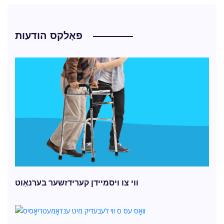
פאָלקס הודעות
ווי צו ויסמיידן קערידזשער בערנאַוט