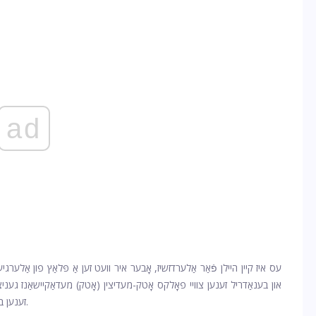
ad
עס איז קיין היילן פֿאַר אַלערדזשיז, אָבער איר וועט זען אַ פּלאַץ פון אַלערגיע
און בענאַדריל זענען צוויי פאָלקס אָטק-מעדיצין (אָטק) מעדאַקיישאַנז גענ
זענען באוויליקט דורך די יו. עס. פוד און דראַג אַדמיניסטראַטיאָן (פדאַ).