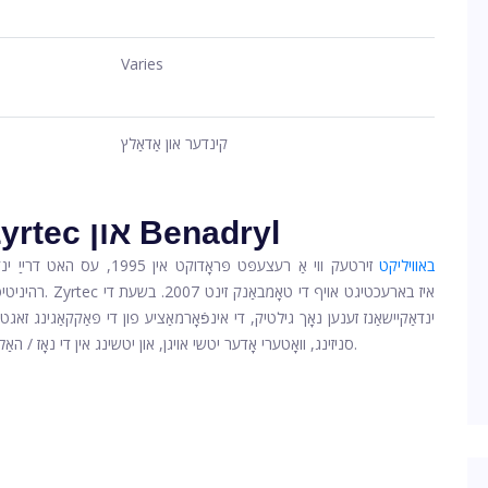
Varies
קינדער און אַדאַלץ
טנאָים באהאנדלט דורך Zyrtec און Benadryl
FDA באוויליקט
זירטעק ווי אַ רעצעפּט פּראָדוקט
רהיניטיס, דויר
ינדאַקיישאַנז זענען נאָך גילטיק, די אינפֿאָרמאַציע פון ​​די פּאַקקאַגינג זאגט 
סניזינג, וואָטערי אָדער יטשי אויגן, און יטשינג אין די נאָז / האַלדז רעכט צו היי היץ אָדער אנדערע רעספּעראַטאָרי אַלערדזשיז.