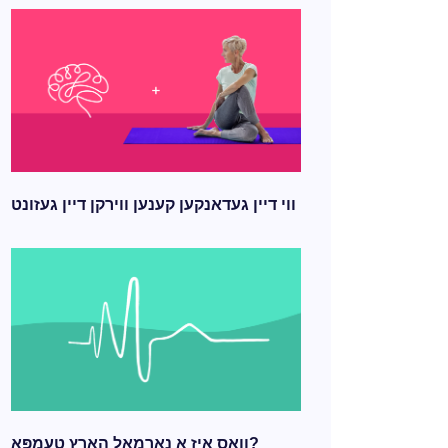
ווי דיין געדאנקען קענען ווירקן דיין געזונט
וואָס איז אַ נאָרמאַל האַרץ טעמפּאָ?