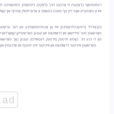
איז אַ מאַטעריע וואָס דיין גוף מאכט בעשאַס אַ אַלערדזשיק אָפּרוף און קאָ
בענאַדריל (דיפענהידראַמינע) איז אַן אַנטיהיסטאַמינע פון ​​דער ערש
פאַרשאַפן מער סידיישאַן און דראַוזינאַס און קענען פאַרשעדיקן קאָואָרדאַנייש
פון ​​די רגע דור. כאָטש זירטעק (זירטעק דעטאַילס) קענען נאָך פאַרשאַפן
פאַרשאַפן ווייניקער דראַוזינאַס און ווייניקער זייַט יפעקס אין אַלגעמיין און איז סאַפער אויב איר דאַרפֿן צו פאָרן אָדער אַרבעטן מאַשינערי.
ad