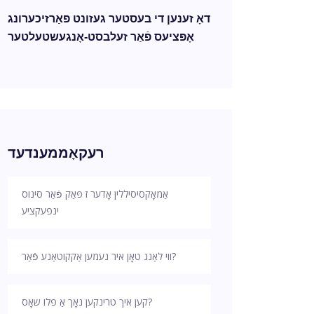
דאָ זענען די בעסטער געזונט פאַרזיכערונג
אָפּציעס פֿאַר זעלבסט-אָנגעשטעלטער
רעקאָממענדעד
אַמאָקסיסיללין אָדער ז פּאַק פֿאַר סינוס
ינפעקציע
ווי לאַנג טאָן איר נעמען אַקקוטאַנע פֿאַר?
קען איך טרינקען נאָך אַ פלו שאָס?