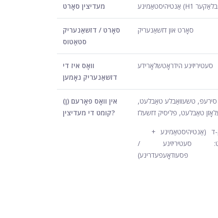
מעדיצין סאָרט
סאָרט און דזשאַנעריק
סאָרט / דזשאַנעריק
סטאַטוס
סעטיריזינע הידראָטשלאָרידע
וואָס איז די
דזשאַנעריק נאָמען
סירעפּ, טשעוואַבלע טאַבלעט,
אין וואָס פאָרעם (ן)
אָזן טאַבלעט, פליסיק דזשעלז
קומט די מעדיצין?
ק-ד (אַנטיהיסטאַמינע +
אַנט: סעטיריזינע /
פּסעודאָעפעדרינע)