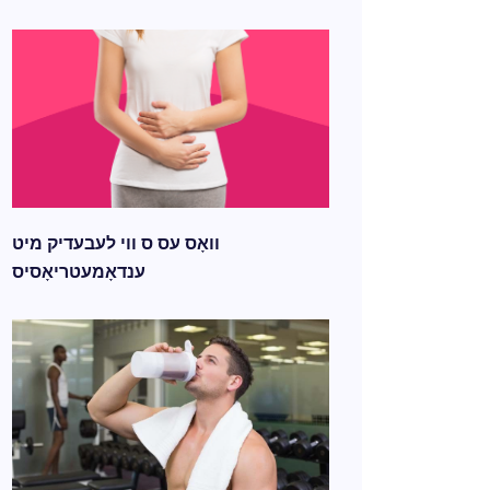
וואָס עס ס ווי לעבעדיק מיט
ענדאָמעטריאָסיס