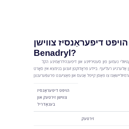
פּט דיפעראַנסיז צווישן Zyrtec און
Benadryl?
פון סעטיריזינע און דיפענהידראַמינע הקל. Zyrtec און Benadryl זענען ביידע
 אַלערגיע רעליעף. ביידע פּראָדוקטן זענען בנימצא אין סאָרט
הויפּט דיפעראַנסיז
צווישן זירטעק און
בענאַדריל
זירטעק