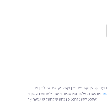
וואָס קענען מאַכן איר פילן צאָרעדיק. אויב איר ליידן פון
דערפאַרונג אַלערדזשיז איבער די יאָר. אַלערדזשיז זענען די
זעקסט לידינג גרונט פון כראָניש קראַנקייט יעדער יאָר.