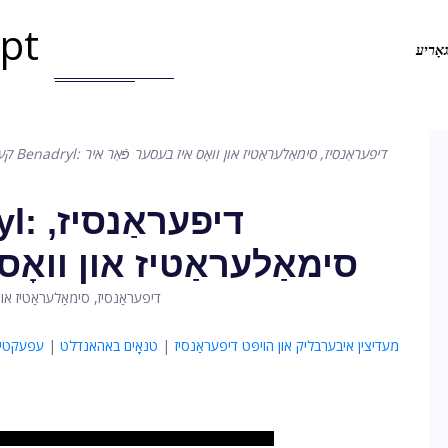
.pt
אָריע
Zyrtec קעגן Benadryl: דיפעראַנסיז, סימאַלעראַטיז און וואָס איז בעסער פֿאַר איר
סימאַלעראַטיז און וואָס
מעדיצין איבערבליק און הויפּט דיפעראַנסיז
|
טנאָים באהאנדלט
|
עפעקטיוו