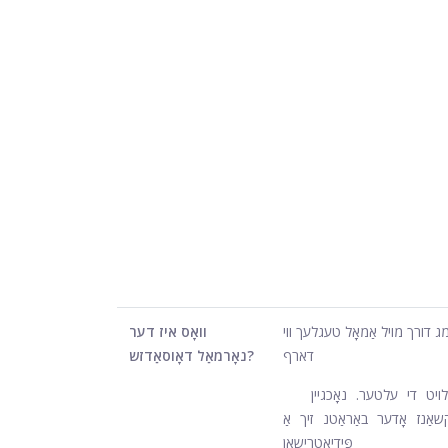
דאַלץ: 10 מג דורך מויל אַמאָל טעגלעך ווי
וואָס איז דער
דארף
נאָרמאַל דאָוסאַדזש?
לויט די עלטער. נאָכגיין
אַנז אָדער באַראַטנ זיך אַ
פּידיאַטרישאַן