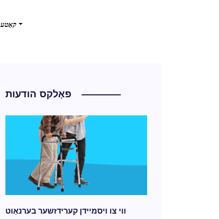
קאַטעג
פאָלקס הודעות
ווי צו ויסמיידן קערידזשער בערנאַוט