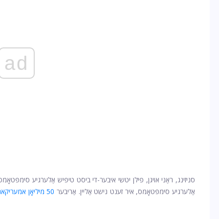
ad
סניזינג, ראַני אויגן, פילן יטשי איבער-די ביסט טיפּיש אַלערגיע סימפּטאָמס 
אַלערגיע סימפּטאָמס, איר זענט נישט אַליין. אַריבער
50 מיליאָן אמעריקאנער