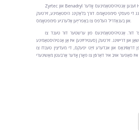
Zyrtec און Benadryl זענען אַנטיהיסטאַמינעס אָדער H1 רעסעפּטאָר בלאַקערז. זיי אַרבעט דורך בלאַקינג כיסטאַמין. היסטאַמינע
זינג די פּעסקי סימפּטאָמס. דורך בלאַקינג היסטאַמינע, זירטעק
און בענאַדריל העלפּס צו באַפרייַען אַלערגיע סימפּטאָמס.
טער דור. אַנטיהיסטאַמינעס פון ערשטער דור טענד צו
אַן און דרייווינג. זירטעק (סעטיריזינע) איז אַן אַנטיהיסטאַמינע
 דראַוזינאַס און אנדערע זייַט יפעקס, די מעדיצין טענדז צו