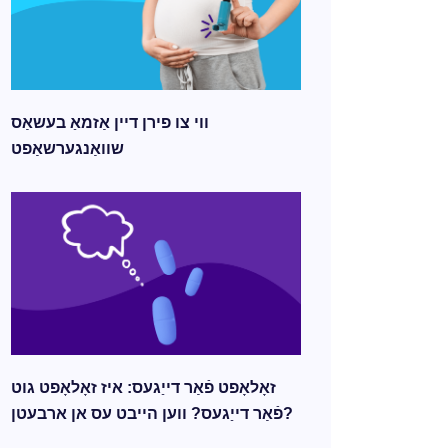
ווי צו פירן דיין אַזמאַ בעשאַס
שוואַנגערשאַפט
זאָלאָפט פֿאַר דייַגעס: איז זאָלאָפט גוט
פֿאַר דייַגעס? ווען הייבט עס אן ארבעטן?