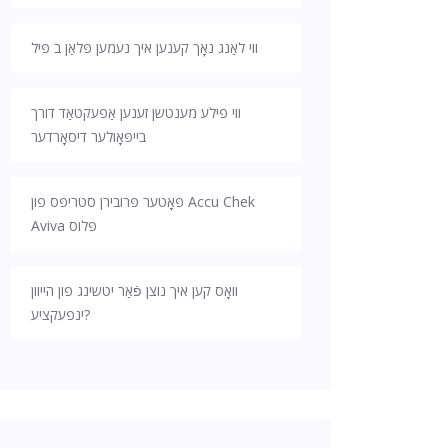
ווי לאַנג נאָך קענען איך נעמען פּלאַן ב פּיל
ווי פילע מענטשן זענען אַפעקטאַד דורך
בייפּאָולער דיסאָרדער
פּאָטער פּרובירן סטריפּס פון Accu Chek
Aviva פּלוס
וואָס קען איך נוצן פֿאַר יטשינג פון הייוון
ינפעקציע?