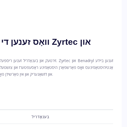
וואָס זענען די הוי
זירטעק און בענאַדריל זענען ריספּעקטיוולי נעמען 
אַנטיהיסטאַמינעס וואָס פאַרשפּאַרן היסטאַמינע ראַסעפּטערז און צושטעלן
און דזשאַנעריק און אין פאַרשידן פאָרמיוליישאַנז צו פּאַסן קייפל אַגעס און פּאַציענט פּרעפֿערענצן.
בענאַדריל