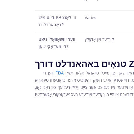
Varies
ווי לאַנג איז די טיפּיש
באַהאַנדלונג?
קינדער און אַדאַלץ
ווער יוזשאַוואַלי ניצט
די מעדאַקיישאַן?
 אין 1995, עס האט דרייַ ינדאַקיישאַנז: צו מייַכל סיזאַנאַל אַלערדזשיק
ווען די
עסדיק אַלערדזשיק רהיניטיס אָדער כראָניש ורטיקאַריאַ. Zyrtec איז בארעכטיגט אויף די טאָמבאַנק זינט 2007. בשעת די
אַז זירטעק איז געניצט פֿאַר צייַטווייַליק רעליעף פון ראַני נאָז,