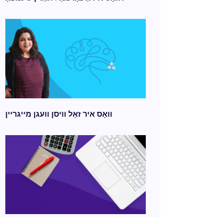
וואָס איר זאָל וויסן וועגן מייגריין