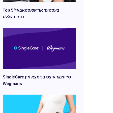
Top 5 בעסטער אַדזשאַסטאַבאַל
דומבבעללס
SingleCare סייווינגז איצט בנימצא אין
Wegmans