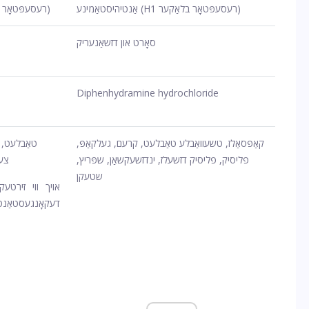
אַנטיהיסטאַמינע (H1 רעסעפּטאָר בלאַקער)
אַנטיהיסטאַמינע (H1 רעסעפּטאָר בלאַקער)
סאָרט און דזשאַנעריק
Diphenhydramine hydrochloride
קאַפּסאַלז, טשעוואַבלע טאַבלעט, קרעם, געלקאַפּ,
טאַבלעט, 
פליסיק, פליסיק דזשעלז, ינדזשעקשאַן, שפּריץ,
צעל
שטעקן
אויך ווי זירטע
דעקאָנגעסט