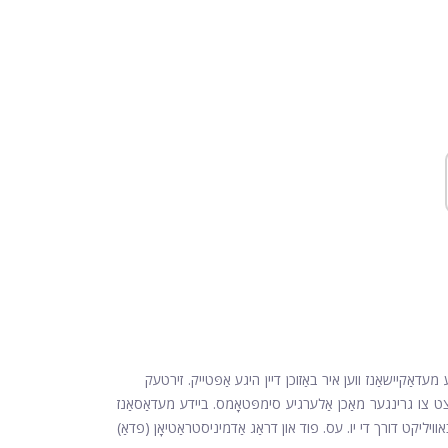
 מעדאַקיישאַנז ווען איר באַזוכן דיין היגע אַפּטייק. זירטעק
יצט צו גרינגער מאַכן אַלערגיע סימפּטאָמס. ביידע מעדאַסאַנז