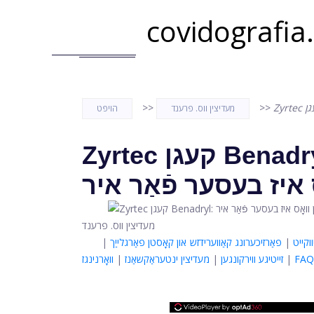
covidografia
>>
>>
מעדיצין ווס. פרענד
הויפּט
Zyrtec קעגן Benadryl: דיפעראַנסיז,
 איז בעסער פֿאַר איר
מעדיצין ווס. פרענד
קייט
|
פאַרזיכערונג קאַווערידזש און קאָסטן פאַרגלייַך
|
FAQ
|
זייטיגע ווירקונגען
|
מעדיצין ינטעראַקשאַנז
|
וואָרנינגז