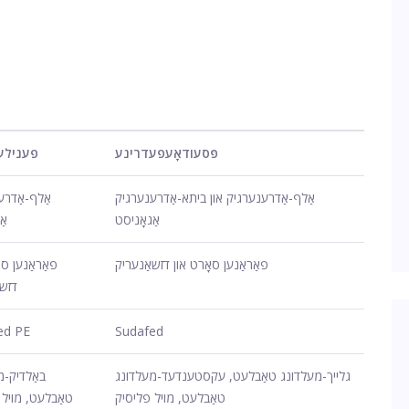
פּסעודאָעפעדרינע
פענילע
אַלף-אַדרענערגיק און ביתא-אַדרענערגיק
אַלף-אַדרע
אַגאָניסט
אַ
פאַראַנען סאָרט און דזשאַנעריק
פאַראַנען סא
דזשא
ed PE
Sudafed
גלייך-מעלדונג טאַבלעט, עקסטענדעד-מעלדונג
באַלדיק-מ
טאַבלעט, מויל פליסיק
טאַבלעט, מויל 