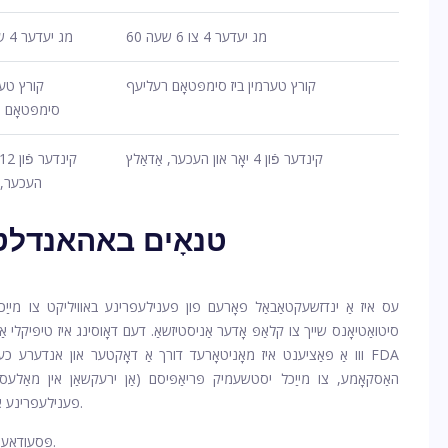
60 מג יעדער 4 צו 6 שעה
10 מג יעדער 4 שעה
קורץ טערמין ביז סימפּטאָם רעליעף
קורץ טער
סימפּטאָם 
קינדער פֿון 4 יאָר און העכער, אַדאַלץ
העכער, א
טנאָים באהאנדלט 
עס איז אַ ינדזשעקטאַבאַל פאָרעם פון פענילעפרינע באוויליקט צו מייַכל 
סיטואַטיאָנס שייך צו קלאַפּ אָדער אַניסטיזשאַ. דעם דאָוסינג איז טיפּיקלי
ווו אַ פּאַציענט איז מאָניטאָרעד דורך אַ דאָקטער און אנדערע כעלטק
האַסקאָמע, צו מייַכל יסטשעמיק פּריאַפּיסם (אַן ירעקשאַן אין מאַלעס
פענילעפרינע איבער-די-טאָמבאַנק איז געניצט ווי אַ נאַסאַל דעקאָנגעסטאַנט.
פּסעודאָעפעדרינע איז באוויליקט צו מייַכל נאַסאַל קאַנדזשעסטשאַן.