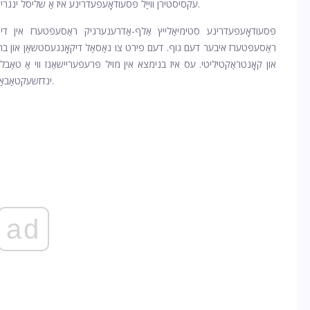
עקסיסטירן ווייַל פּסעודאָעפעדרינע איז אַ שליסל ינגרידיאַנט אין די ומלעגאַל מאַנופאַקטורינג פון מעטאַמפעטאַמינע.
פּסעודאָעפעדרינע סטימיאַלייץ אַלף-אַדרענערגיק ראַסעפּטערז אין די נ
ראַסעפּטערז איבער דעם גוף. דעם פירט צו נאַסאַל דיקאָנגעסטשאַן און בראַ
און קאָנטראַקטיליטי. עס איז בנימצא אין מויל פּרעפּעריישאַנז ווי אַ טאַבלע
ינדזשעקטאַבאַל לייזונג איז בלויז אַדמינאַסטערד אין אַ כעלטקער באַשטעטיקן.
ad