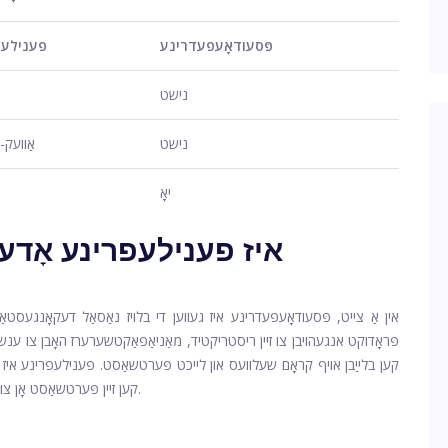
פּסעודאָעפעדרינע
פענילעפ
נישט
נישט
אַוועק
יאָ
איז פענילעפרינע אָדע
אין אַ צייט, פּסעודאָעפעדרינע איז געווען די בלויז נאַסאַל דעקאָנגעסטא
פּראָדוקט אנגעהויבן צו זיין ריסטריקטיד, מאַניאַפאַקטשערערז האָבן צו ענשור ז
קען בלייַבן אויף קראָם שעלוועס און לייכט פּערטשאַסט. פענילעפרינע איז גע
קען זיין פּערטשאַסט אָן צו גיין צו די אַפּטייק טאָמבאַנק צו לאָזן דיין קויפן ביי די אַפּטייקער.