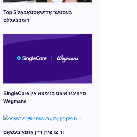
Top 5 בעסטער אַדזשאַסטאַבאַל
דומבבעללס
SingleCare סייווינגז איצט בנימצא אין
Wegmans
ווי צו פירן דיין אַזמאַ בעשאַס