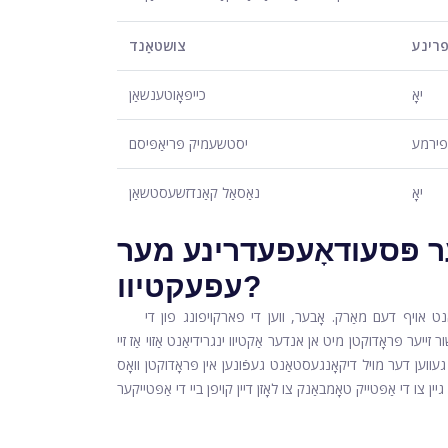
רינע
צושטאַנד
יאָ
כייפּאָוטענשאַן
-פירמע
יסטשעמיק פּריאַפּיסם
יאָ
נאַסאַל קאַנדזשעסטשאַן
ר פּסעודאָעפעדרינע מער
עפעקטיוו?
ַנט אויף דעם מאַרק. אָבער, ווען די פארקויפונג פון די
ייער פּראָדוקטן מיט אן אנדער אַקטיוו ינגרידיאַנט אַזוי אַז זיי
ווען דער מויל דיקאָנגעסטאַנט געפֿונען אין פּראָדוקטן וואָס