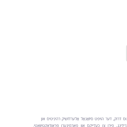
ס דרוק, דער הויפּט סיזאַנאַל אַלערדזשיק רהיניטיס און
ינג, פירן צו כעדייקס און פאַרמינערן פּראָודאַקטיוואַטי.