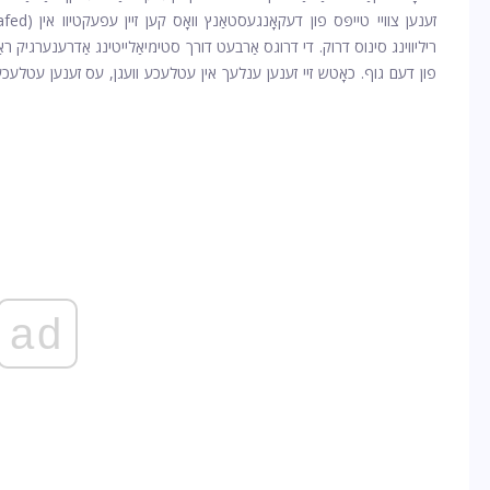
ריליווינג סינוס דרוק. די דרוגס אַרבעט דורך סטימיאַלייטינג אַדרענערגיק ראַס
פון דעם גוף. כאָטש זיי זענען ענלעך אין עטלעכע וועגן, עס זענען עטלעכע 
ad