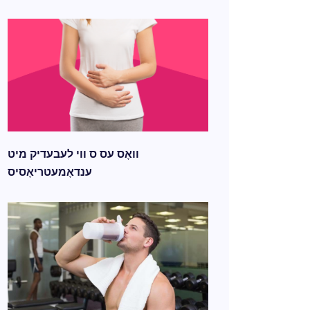
וואָס עס ס ווי לעבעדיק מיט
ענדאָמעטריאָסיס