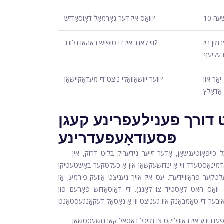
וואָס איז דער נאָרמאַל דאָוסאַדזש?
מין ביז
ווי לאַנג איז די טיפּיש באַהאַנדלונג?
רעליעף
קינדער פֿון 12 יאָר און
ווער יוזשאַוואַלי ניצט די מעדאַקיישאַן?
ַדאַלץ
דורך פענילעפרינע קעגן
פּסעודאָעפעדרינע
כייפּאָוטענשאַן, אָדער זייער נידעריק בלוט דרוק, אין
 אַדמינאַסטערד ווי אַ ינדזשעקשאַן אין אַ כעלטקער באַשטעטיקן
ער פּראַוויידערז. עס איז אויך געניצט אַוועק-פירמע, אָן FDA
 וואָס האט לאַסטיד צו לאַנג). די דאָוסאַדזש פאָרעם פון