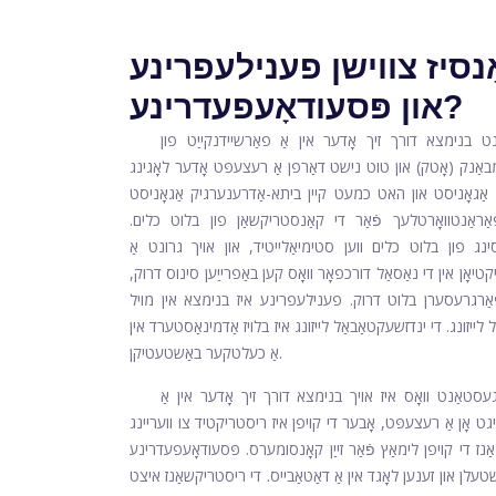
אַנסיז צווישן פענילעפרינע
און פּסעודאָעפעדרינע?
ט בנימצא דורך זיך אָדער אין אַ פאַרשיידנקייַט פון
באַנק (אָטק) און טוט נישט דאַרפן אַ רעצעפּט אָדער לאָגינג
 אַגאָניסט און האט כמעט קיין ביתא-אַדרענערגיק אַגאָניסט
ַראַנטוואָרטלעך פֿאַר די קאַנסטריקשאַן פון בלוט כלים.
נג פון בלוט כלים ווען סטימיאַלייטיד, און אויך גרונט אַ
ָן אין די נאַסאַל דורכפאָר וואָס קען באַפרייַען סינוס דרוק,
פאַרגרעסערן בלוט דרוק. פענילעפרינע איז בנימצא אין מויל
 לייזונג. די ינדזשעקטאַבאַל לייזונג איז בלויז אַדמינאַסטערד אין
אַ כעלטקער באַשטעטיקן.
עסטאַנט וואָס איז אויך בנימצא דורך זיך אָדער אין אַ
ט אָן אַ רעצעפּט, אָבער די קויפן איז ריסטריקטיד צו וועריינג
ז די קויפן לימאַץ פֿאַר זייַן קאָנסומערס. פּסעודאָעפעדרינע
שטעלן און זענען לאָגד אין אַ דאַטאַבייס. די ריסטריקשאַנז איצט