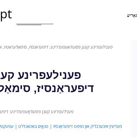
.pt
אָריע
פענילעפרינע קעגן פּסעודאָעפעדרינע: דיפעראַנסיז, סימאַלעראַטיז, און
פענילעפרינע קעגן
דיפעראַנסיז, סימאַלע
מעדיצין איבערבליק און הויפּט דיפעראַנסיז
|
טנאָים באהאנדלט
|
עפעקטיוו