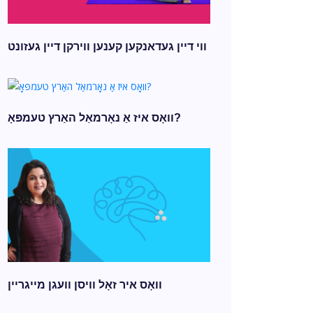
ווי דיין געדאנקען קענען ווירקן דיין געזונט
וואָס איז אַ נאָרמאַל האַרץ טעמפּאָ?
וואָס איר זאָל וויסן וועגן מייגריין