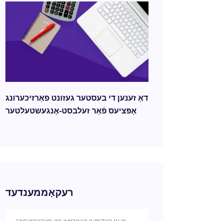
דאָ זענען די בעסטער געזונט פאַרזיכערונג
אָפּציעס פֿאַר זעלבסט-אָנגעשטעלטער
רעקאָממענדעד