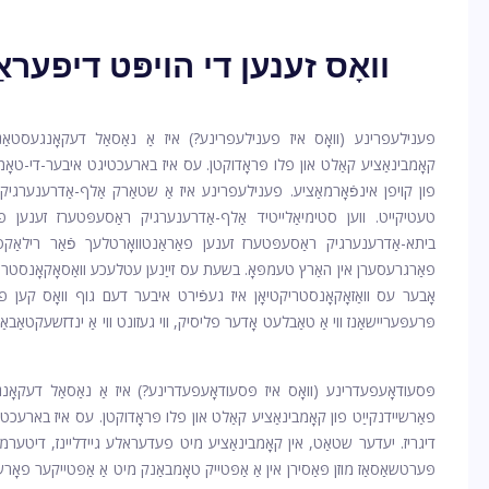
וואָס זענען די הויפּט דיפער
פענילעפרינע (וואָס איז פענילעפרינע?) איז אַ נאַסאַל דעקאָנגעסטאַנ
קאָמבינאַציע קאַלט און פלו פּראָדוקטן. עס איז בארעכטיגט איבער-די-טאָמ
פון קויפן אינפֿאָרמאַציע. פענילעפרינע איז אַ שטאַרק אַלף-אַדרענערגיק
טעטיקייט. ווען סטימיאַלייטיד אַלף-אַדרענערגיק ראַסעפּטערז זענען פא
ביתא-אַדרענערגיק ראַסעפּטערז זענען פאַראַנטוואָרטלעך פֿאַר רילאַקסי
פאַרגרעסערן אין האַרץ טעמפּאָ. בשעת עס זייַנען עטלעכע וואַסאָקאָנסטריקטיא
אָבער עס וואַזאָקאָנסטריקטיאָן איז געפֿירט איבער דעם גוף וואָס קען 
פּרעפּעריישאַנז ווי אַ טאַבלעט אָדער פליסיק, ווי געזונט ווי אַ ינדזשעקטאַבאַל
פּסעודאָעפעדרינע (וואָס איז פּסעודאָעפעדרינע?) איז אַ נאַסאַל דעקאָנג
פאַרשיידנקייַט פון קאָמבינאַציע קאַלט און פלו פּראָדוקטן. עס איז בארעכטיג
דיגריז. יעדער שטאַט, אין קאָמבינאַציע מיט פעדעראלע גיידליינז, דיטערמאַנ
פּערטשאַסאַז מוזן פּאַסירן אין אַ אַפּטייק טאָמבאַנק מיט אַ אַפּטייקער פאָר