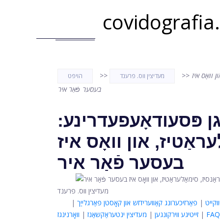
covidografia
 וואָס איז
>>
>>
מעדיצין ווס. פרענד
הויפּט
בעסער פֿאַר איר
 פּסעודאָעפעדרינע:
ראַטיז, און וואָס איז
בעסער פֿאַר איר
מעדיצין ווס. פרענד
קייט
|
פאַרזיכערונג קאַווערידזש און קאָסטן פאַרגלייַך
|
FAQ
|
זייטיגע ווירקונגען
|
מעדיצין ינטעראַקשאַנז
|
וואָרנינגז