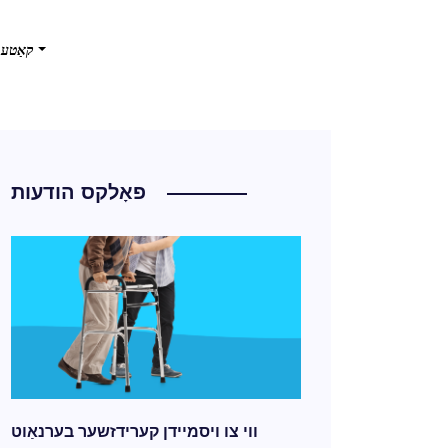
קאַטעג
פאָלקס הודעות
ווי צו ויסמיידן קערידזשער בערנאַוט