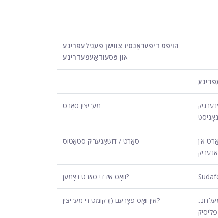
הויפּט דיפעראַנסיז צווישן פענילעפרינע
און פּסעודאָעפעדרינע
פרינע
נערגיק
מעדיצין סאָרט
גאָניסט
ָרט און
סאָרט / דזשאַנעריק סטאַטוס
ַנעריק
Sudaf
וואָס איז די סאָרט נאָמען?
עלדונג
אין וואָס פאָרעם (ן) קומט די מעדיצין?
פליסיק