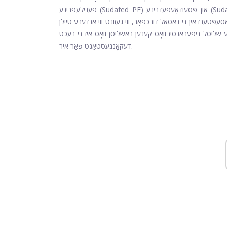
פענילעפרינע (Sudafed PE) און פּסעודאָעפעדרינע (Sudafed) זענען צוויי טייפּס פון דעקאָנגעסטאַנץ וואָס קען זיין עפעקטיוו אין
עפּטערז אין די נאַסאַל דורכפאָר, ווי געזונט ווי אנדערע טיילן
שליסל דיפעראַנסיז וואָס קענען באַשליסן וואָס איז די רעכט
דעקאָנגעסטאַנט פֿאַר איר.