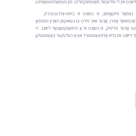
אַסאַל מיוקאָוסאַ, ווי געזונט ווי ביתא-אַדרענערגיק
נטשיאַל אָפּרו, אָבער אויך פירט צו געוואקסן האַרץ טעמפּאָ
ט אָדער פליסיק, ווי געזונט ווי אַ ינדזשעקטאַבאַל לייזונג. די