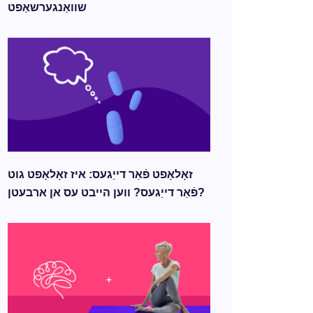
שוואַנגערשאַפט
זאָלאָפט פֿאַר דייַגעס: איז זאָלאָפט גוט
פֿאַר דייַגעס? ווען הייבט עס אן ארבעטן?