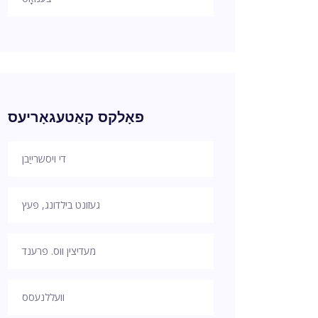
פאָלקס קאַטעגאָריעס
די ויסשרייַבן
געזונט בילדונג, פּעץ
מעדיצין ווס. פרענד
וועללנעסס