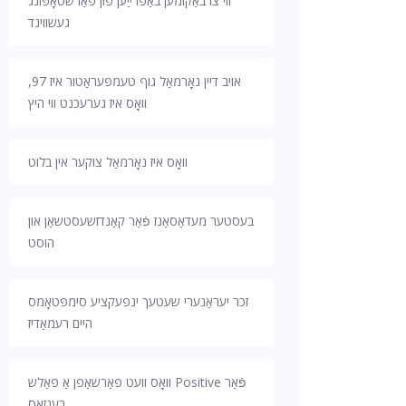
ווי צו באַקומען באַפרייַען פון פאַרשטאָפּונג
געשווינד
אויב דיין נאָרמאַל גוף טעמפּעראַטור איז 97,
וואָס איז גערעכנט ווי היץ
וואָס איז נאָרמאַל צוקער אין בלוט
בעסטער מעדאַסאַנז פֿאַר קאַנדזשעסטשאַן און
הוסט
זכר יעראַנערי שעטעך ינפעקציע סימפּטאָמס
היים רעמאַדיז
וואָס וועט פאַרשאַפן אַ פאַלש Positive פֿאַר
בענזאָס