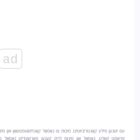
ad
עס זענען פילע קאַנטריביוטינג סיבות צו נאַסאַל קאַנדזשעסטשאַן און סינו
פּראָסט קאַלט. נאַסאַל און סינוס דרוק קענען פאַרשעדיקן נאַסאַל בריד