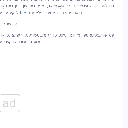
.
קענען געפֿינען אַ פול רשימה פון מאַגניזיאַם-רייַך עסנוואַרג קוואלן פֿון די NIH ס אָפפיסע פון ​​דייאַטערי ביילאגעס
דאָ
נאָך, איר קען נישט באַקומען ווי פיל פון דעם נוטריאַנט ווי איר טראַכטן.
עס איז עסטימאַטעד אַז וועגן 80% פון די מענטשן זענ
פּאַטטערסאָן, נד, מעדיציניש דירעקטאָר פון Fairfield משפּחה געזונט אין קאָננעקטיקוט.
ad