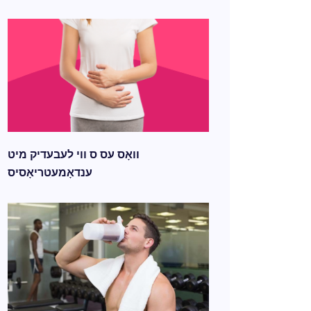
וואָס עס ס ווי לעבעדיק מיט
ענדאָמעטריאָסיס