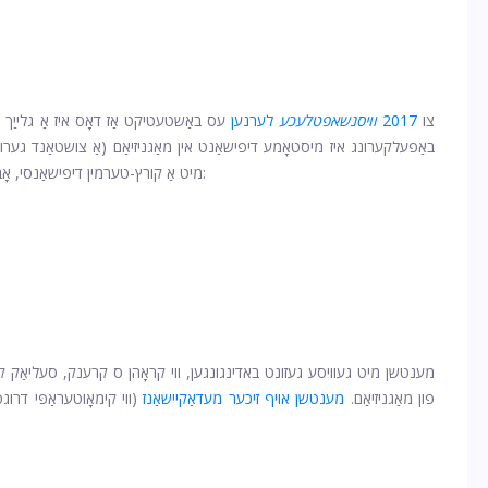
צו
2017
וויסנשאפטלעכע
לערנען
עס באַשטעטיקט אַז דאָס איז אַ גלייַך אָפ
באַפעלקערונג איז מיסטאָמע דיפישאַנט אין מאַגניזיאַם (אַ צושטאַנד גערופ
מיט אַ קורץ-טערמין דיפישאַנסי, אָבער אין די לאַנג-טערמין איר קען באַמערקן סימפּטאָמס אַזאַ ווי:
פון מאַגניזיאַם.
מענטשן אויף זיכער מעדאַקיישאַנז
(ווי קימאָוטעראַפּי דרו