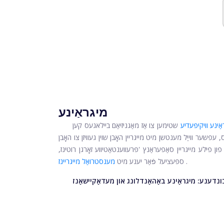
מיגראַינע
ינע וויקיפּעדיע
שטימען צו אַז מאַגניזיאַם ביילאגעס קען
, עפשער ווייַל מענטשן מיט מייגריין האָבן שוין געוויזן צו האָבן
ן פילע מייגריין סאַפעראַנץ 'פּרעווענטאַטיווע זאָרגן רוטינז,
.
ספּעציעל פֿאַר יענע מיט
מענסטרואַל מייגריינז
בונדענע:
מיגראַינע באַהאַנדלונג און מעדאַקיישאַנז