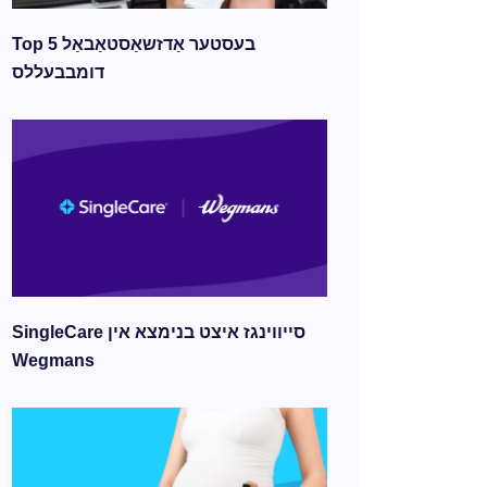
Top 5 בעסטער אַדזשאַסטאַבאַל
דומבבעללס
SingleCare סייווינגז איצט בנימצא אין
Wegmans