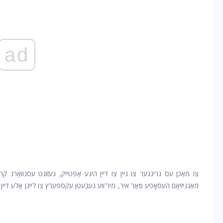
ad
צו מאַכן עס גרינגער צו גיין צו דיין היגע אַפּטייק, געזונט עסנוואַרג ק
מאַגניזיאַם העסאָפע
פֿאַר איר, מיר'ווע געבעטן עקספּערץ צו לייגן אַלע דיין א