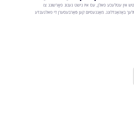
כאָטש אין עטלעכע פאלן, עס איז נישט גענוג פאָרשונג צו