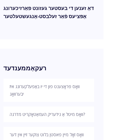
דאָ זענען די בעסטער געזונט פאַרזיכערונג
אָפּציעס פֿאַר זעלבסט-אָנגעשטעלטער
רעקאָממענדעד
וואָס פּראָצענט פון די יו באַפעלקערונג איז
יבערוואָג
וואָס מיטל אַ נידעריק העמאַטאָקריט מדרגה?
וואָס זאָל מיין פאסטן בלוט צוקער זיין אין דער