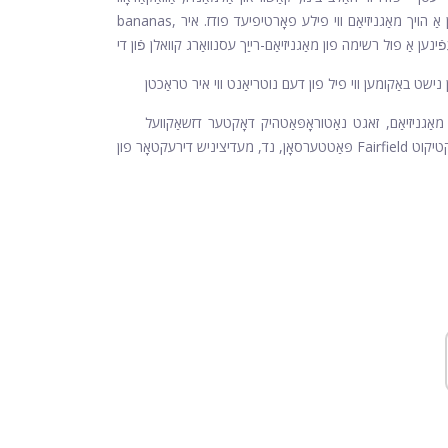
bananas, גרין ליפי וועדזשטאַבאַלז, טונקל שאָקאָלאַד, גאַנץ גריינז און ברוין. רייַז האָבן אַ הויך מאַגניזיאַם ווי פילע פאָרטיפיעד פודז. איר
ען דיפישאַנט אין מאַגניזיאַם, זאגט נאַטוראָפּאַטהיק דאָקטער דזשאַקוועל