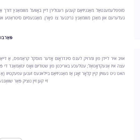
סופּפּלעמענטאַל מאַגניזיאַם קענען רעגולירן דיין באָוועל מווומאַנץ דורך אַקט
געדערעם און מאַכן מווומאַנץ גרינגער צו פאָרן. מאַגנעסיום סיטראַטע און 
פֿאַרבו
אויב איר ליידן פון ומרויק לעגס סינדראָום אָדער מוסקל קראַמפּס, אַ דייא
עצה איז אַנעקדאָטאַל; עטלעכע באריכטן פון שטודיום וואָס יגזאַמאַנד די פֿא
זיי קען זיין נוציק פֿאַר שווא