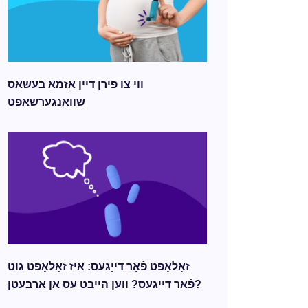
ווי צו פירן דיין אַזמאַ בעשאַס
שוואַנגערשאַפט
זאָלאָפט פֿאַר דייַגעס: איז זאָלאָפט גוט
פֿאַר דייַגעס? ווען הייבט עס אן ארבעטן?