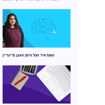
וואָס איר זאָל וויסן וועגן מייגריין