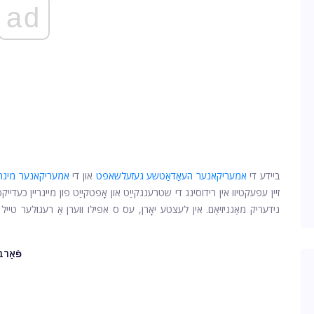
ad
ביידע די
אמעריקאנער העאַדאַטשע געזעלשאפט
און די
אמעריקאנער מיגראַ
זיין עפעקטיוו אין רידוסינג די שטרענגקייַט און אָפטקייַט פון מייגריין כעדייקס
נידעריק מאַגניזיאַם. אין לעצטע יאָרן, עס ס אפילו ווערן אַ רעגולער טייל פו
פֿאַר