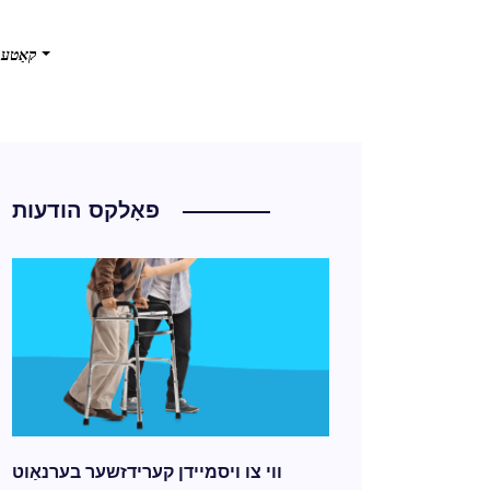
קאַטעג
פאָלקס הודעות
ווי צו ויסמיידן קערידזשער בערנאַוט