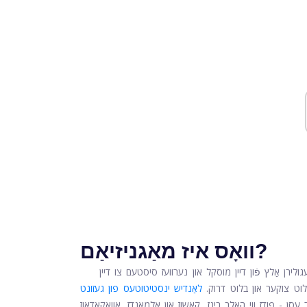
וואָס איז מאַגניזיאַם?
ירן אַלץ פֿון דיין מוסקל און נערוועז סיסטעם צו דיין
לוט צוקער און בלוט דרוק.
לאַנדיש ינסטיטוטעס פון געזונט
ן - פודז ווי האַלב בינז, קאַשוז און אַלמאַנדז, אַוואַקאַדאָוז,