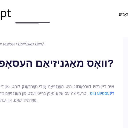
.pt
אָריע
וואָס מאַגניזיאַם העסאָפע איז רעכט פֿאַר מיר?
וואָס מאַגניזיאַם העסאָפע איז רעכט פֿאַר מיר?
אויב דיין בלויז דערפאַרונג מיט מאַגניזיאַם אָן-די-טאָמבאַנק קומט פֿון ד
דיגעסטיווע נויט
, טרעף צו? עס איז אַ גאַנץ ברייט וועלט פון מאַגניזיאַם ב
פאָרמיוליישאַנז, און יעדער פאַרשיידנקייַט איז דיזיינד צו מייַכל פאַרשידענע סימפּטאָמס.