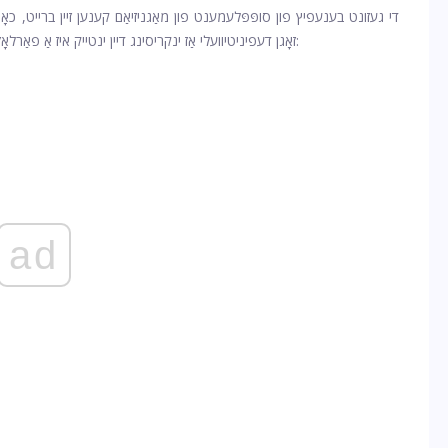
די געזונט בענעפיץ פון סופּפּלעמענט פון מאַגניזיאַם קענען זיין ברייט, 
זאָגן דעפיניטיוועלי אַז ינקריסינג דיין ינטייק איז אַ פאַרלאָזלעך באַהאַנדלונג. מאַגנעסיום קען פֿאַרבעסערן די פאלגענדע:
ad