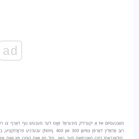
ad
מאַגנעסיום איז אַ יקערדיק מינעראַל וואָס דער מענטש גוף דאַרף צו רעגול
(NIH). רובֿ אַדאַלץ דאַרפֿן צווישן 300 און 400
ענערגיע פּראָדוקציע, ב
מילאַגראַמז (מג) מאַגניזיאַם פּער טאָג, פיל פון וואָס קומט פֿון וואָס איר עס