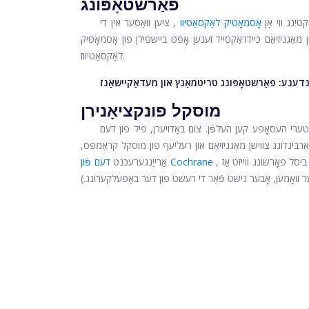
פאַרשטאָפּונג
ינג ווי אַן
אָסמאָטיק לאַקסאַטיוו
, ציען וואַסער אין די
מאַגניזיאַם כיידראַקסייד זענען אָפט ביישפילן פון אָסמאָטיק
לאַקסאַטיווז.
נדענע:
פאַרשטאָפּונג טריטמאַנץ און מעדאַקיישאַנז
מוסקל פונקציאָנירן
ַטערי העסאָפע קען העלפֿן. צום באַדויערן, פיל פון דעם
ַרבינדונג צווישן מאַגניזיאַם און רעליעף פון מוסקל קראַמפּס,
, האט ניט געוויזן קיין קלאָר זאָגן אַז מאַגניזיאַם ביילאגעס זענען עפעקטיוו (אַ ביסל פאָרשונג ווייזט אַז
דעם פֿון Cochrane
אַרייַנגערעכנט
ַנגער וואָמען, אָבער נישט פֿאַר די רעשט פון דער באַפעלקערונג.)