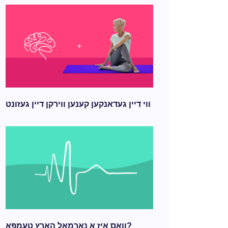
ווי דיין געדאנקען קענען ווירקן דיין געזונט
וואָס איז אַ נאָרמאַל האַרץ טעמפּאָ?