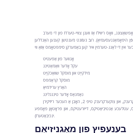
ּשאַצונג, וואָס ריווילז אַז וועגן צוויי-טערדז פון די מערב
ֿן היפּאָמאַגנעסעמיאַ). רובֿ געזונט מענטשן קענען האַנדלען
אָנווער פון אַפּעטיט
עקל אָדער וואַמאַטינג
מידקייַט און מוסקל שוואַכקייַט
מוסקל קראַמפּס
האַרץ ערידמיאַ
נאַמנאַס אָדער טינגגלינג
מענטשן מיט געוויסע געזונט באדינגונגען, ווי קראָהן ס קרענק, סעליאַק קרענק, און צוקערקרענק טיפּ 2, האָבן אַ העכער ריזיקירן
גס, עטלעכע אַנטיביאַטיקס, דייורעטיקס, און פּראָטאָן פּאָמפּע
ינכיבאַטערז).
בענעפיץ פון מאַגניזיאַם