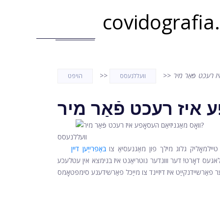
covidografia
>>
>>
וועללנעסס
הויפּט
וועללנעסס
י טיילמאָליק גלוג מילך פון מאַגנעסיאַ צו
באַפרייַען דיין
יילאגעס דאָרט! דער ווונדער נוטריאַנט איז בנימצא אין עטלעכע