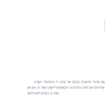
ראָם אָדער וויטאַמין קראָם און קויפן די בעסטער סאָרט
ָפּציעס-און מאַכן עטלעכע רעקאַמאַנדיישאַנז פֿאַר ווי, ווען און
וואָס צו נעמען מאַגניזיאַם.