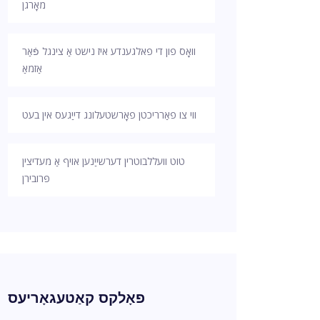
מאָרגן
וואָס פון די פאלגענדע איז נישט אַ צינגל פֿאַר
אַזמאַ
ווי צו פאַרריכטן פאָרשטעלונג דייַגעס אין בעט
טוט וועללבוטרין דערשייַנען אויף אַ מעדיצין
פּרובירן
פאָלקס קאַטעגאָריעס